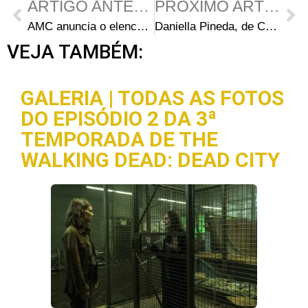
ARTIGO ANTERIOR
PRÓXIMO ARTIGO
AMC anuncia o elenco da 1ª temporada de Tales of The Walking Dead
Daniella Pineda, de Cowboy Bebop, entra para o elenco de Tales of The Walking Dead
VEJA TAMBÉM:
GALERIA | TODAS AS FOTOS
DO EPISÓDIO 2 DA 3ª
TEMPORADA DE THE
WALKING DEAD: DEAD CITY