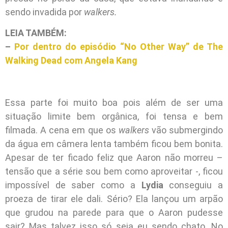
sendo invadida por
walkers.
LEIA TAMBÉM:
–
Por dentro do episódio “No Other Way” de The
Walking Dead com Angela Kang
Essa parte foi muito boa pois além de ser uma
situação limite bem orgânica, foi tensa e bem
filmada. A cena em que os
walkers
vão submergindo
da água em câmera lenta também ficou bem bonita.
Apesar de ter ficado feliz que Aaron não morreu –
tensão que a série sou bem como aproveitar -, ficou
impossível de saber como a
Lydia
conseguiu a
proeza de tirar ele dali. Sério? Ela lançou um arpão
que grudou na parede para que o Aaron pudesse
sair? Mas talvez isso só seja eu sendo chato. No