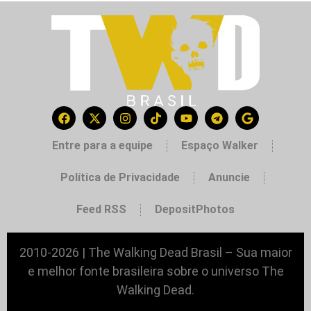
Entre para a equipe
Espaço Walker
Política de Privacidade
Anuncie
Feed RSS
DepositPhotos
2010-2026 | The Walking Dead Brasil – Sua maior
e melhor fonte brasileira sobre o universo The
Walking Dead.