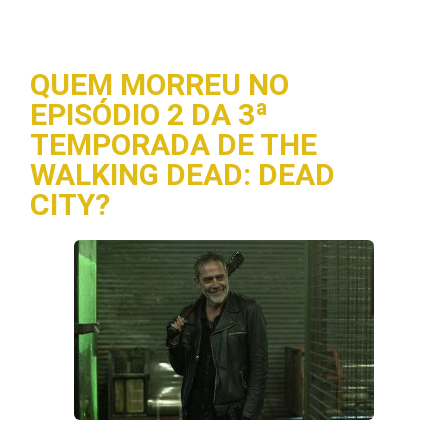
QUEM MORREU NO
EPISÓDIO 2 DA 3ª
TEMPORADA DE THE
WALKING DEAD: DEAD
CITY?