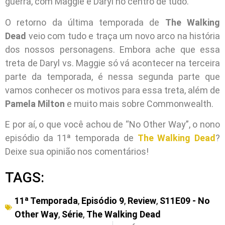
guerra, com Maggie e Daryl no centro de tudo.
O retorno da última temporada de
The Walking
Dead
veio com tudo e traça um novo arco na história
dos nossos personagens. Embora ache que essa
treta de Daryl vs. Maggie só vá acontecer na terceira
parte da temporada, é nessa segunda parte que
vamos conhecer os motivos para essa treta, além de
Pamela Milton
e muito mais sobre Commonwealth.
E por aí, o que você achou de “No Other Way”, o nono
episódio da 11ª temporada de
The Walking Dead
?
Deixe sua opinião nos comentários!
TAGS:
11ª Temporada
,
Episódio 9
,
Review
,
S11E09 - No
Other Way
,
Série
,
The Walking Dead