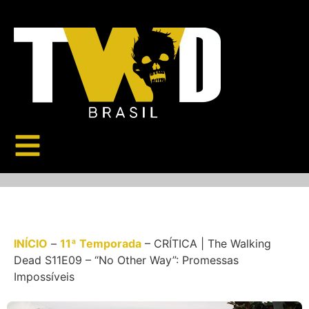
INÍCIO
–
11ª Temporada
–
CRÍTICA | The Walking
Dead S11E09 – “No Other Way”: Promessas
Impossíveis