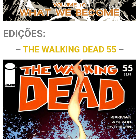
EDIÇÕES:
–
THE WALKING DEAD 55
–