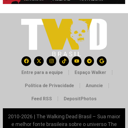
Entre para a equipe
Espaço Walker
Política de Privacidade
Anuncie
Feed RSS
DepositPhotos
2010-2026 | The Walking Dead Brasil – Sua maior
e melhor fonte brasileira sobre o universo The