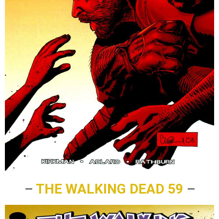
–
THE WALKING DEAD 59
–