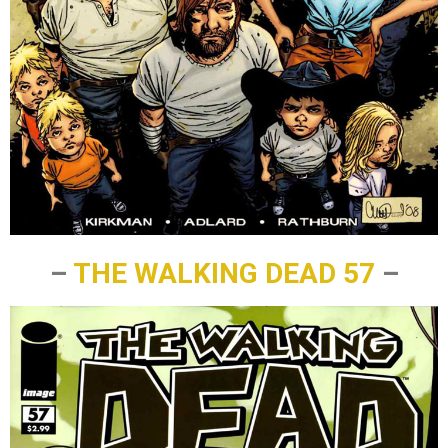
–
THE WALKING DEAD 57
–