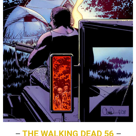
–
THE WALKING DEAD 56
–