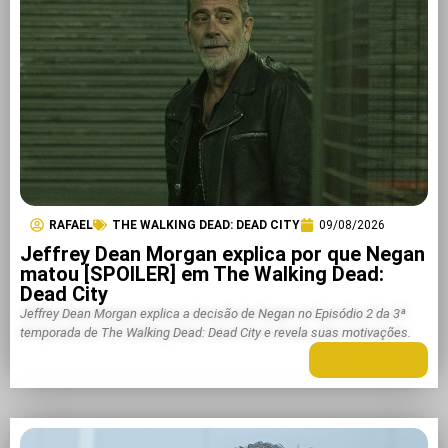
RAFAEL
THE WALKING DEAD: DEAD CITY
09/08/2026
Jeffrey Dean Morgan explica por que Negan
matou [SPOILER] em The Walking Dead:
Dead City
Jeffrey Dean Morgan explica a decisão de Negan no Episódio 2 da 3ª
temporada de The Walking Dead: Dead City e revela suas motivações.
LEIA MAIS +