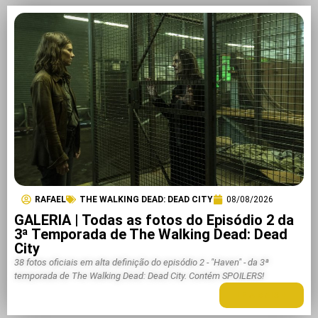
RAFAEL
THE WALKING DEAD: DEAD CITY
08/08/2026
GALERIA | Todas as fotos do Episódio 2 da
3ª Temporada de The Walking Dead: Dead
City
38 fotos oficiais em alta definição do episódio 2 - "Haven" - da 3ª
temporada de The Walking Dead: Dead City. Contém SPOILERS!
LEIA MAIS +