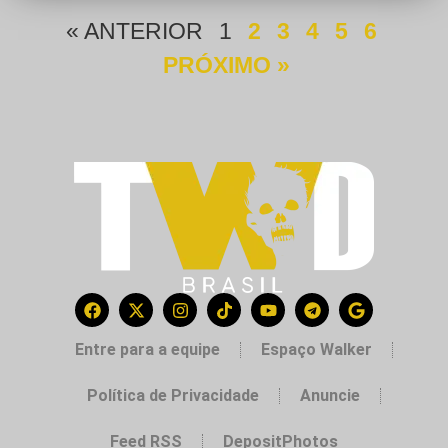
« ANTERIOR
1
2
3
4
5
6
PRÓXIMO »
Entre para a equipe
Espaço Walker
Política de Privacidade
Anuncie
Feed RSS
DepositPhotos