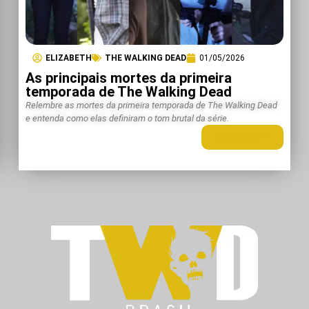
ELIZABETH
THE WALKING DEAD
01/05/2026
As principais mortes da primeira
temporada de The Walking Dead
Relembre as mortes da primeira temporada de The Walking Dead
e entenda como elas definiram o tom brutal da série.
LEIA MAIS +