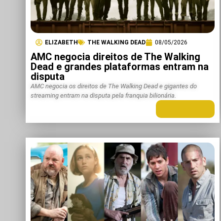
ELIZABETH
THE WALKING DEAD
08/05/2026
AMC negocia direitos de The Walking
Dead e grandes plataformas entram na
disputa
AMC negocia os direitos de The Walking Dead e gigantes do
streaming entram na disputa pela franquia bilionária.
LEIA MAIS +