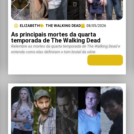
ELIZABETH
THE WALKING DEAD
08/05/2026
As principais mortes da quarta
temporada de The Walking Dead
Relembre as mortes da quarta temporada de The Walking Dead e
entenda como elas definiram o tom brutal da série.
LEIA MAIS +