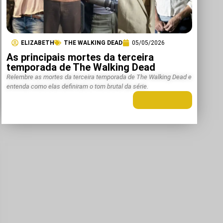
ELIZABETH
THE WALKING DEAD
05/05/2026
As principais mortes da terceira
temporada de The Walking Dead
Relembre as mortes da terceira temporada de The Walking Dead e
entenda como elas definiram o tom brutal da série.
LEIA MAIS +