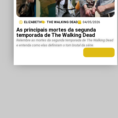
ELIZABETH
THE WALKING DEAD
04/05/2026
As principais mortes da segunda
temporada de The Walking Dead
Relembre as mortes da segunda temporada de The Walking Dead
e entenda como elas definiram o tom brutal da série.
LEIA MAIS +