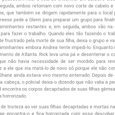
eguida, ambos retornam com novo corte de cabelo e 
e, que também se dirigem rapidamente para o local 
yreese pede a Glenn para preparar um grupo para final
caminhantes restantes e, em seguida, ambos vão na
y para fazer o trabalho. Quando eles tão fazendo o trab
 frustrado pela morte de sua filha, deixa o grupo e va
aminhantes embora Andrea tente impedi-lo. Enquanto is
ento de Atlanta. Rick leva uma pá e desenterrar o c
que não havia necessidade de ser mordido para re
iz a ele que iria matá-lo de novo só porque ele não co
hane ainda estava vivo mesmo enterrado. Depois de 
a cabeça, o policial deixa-o dizendo que não valia a p
el encontra os corpos decapitados de suas filhas gêmea
a horrorizado.
 de tristeza ao ver suas filhas decapitadas e mortas na
gie encontra-o e fica horrorizada com essa descober