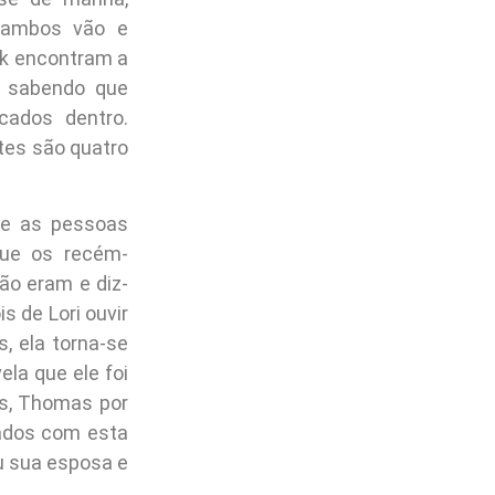
, ambos vão e
ck encontram a
ir sabendo que
cados dentro.
tes são quatro
ue as pessoas
que os recém-
ão eram e diz-
s de Lori ouvir
, ela torna-se
la que ele foi
s, Thomas por
ados com esta
u sua esposa e