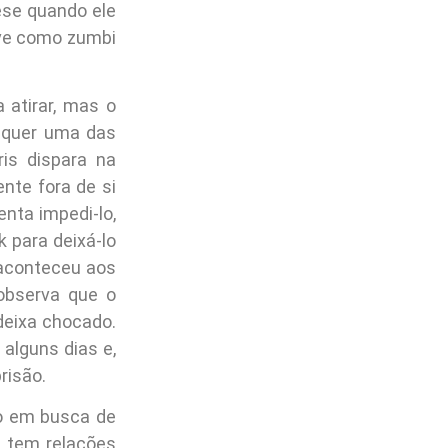
ese quando ele
vive como zumbi
 atirar, mas o
lquer uma das
ris dispara na
te fora de si
enta impedi-lo,
 para deixá-lo
 aconteceu aos
observa que o
deixa chocado.
 alguns dias e,
risão.
ão em busca de
s tem relações