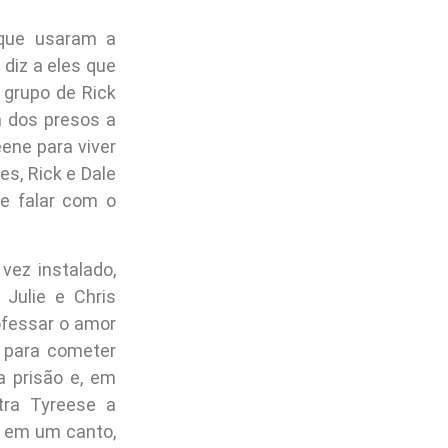
 que usaram a
 diz a eles que
 grupo de Rick
 dos presos a
eene para viver
es, Rick e Dale
e falar com o
vez instalado,
Julie e Chris
ofessar o amor
 para cometer
a prisão e, em
tra Tyreese a
o em um canto,