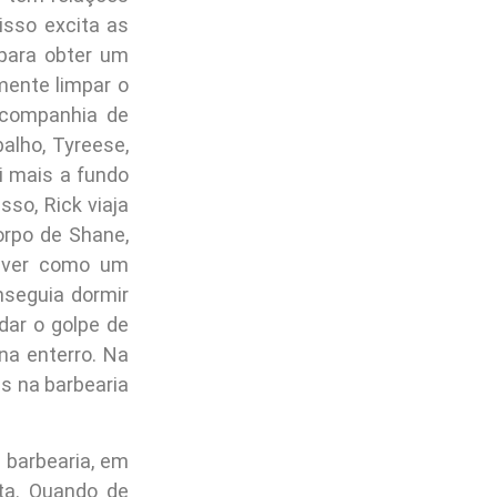
isso excita as
para obter um
mente limpar o
 companhia de
alho, Tyreese,
i mais a fundo
so, Rick viaja
orpo de Shane,
viver como um
nseguia dormir
dar o golpe de
ena enterro. Na
s na barbearia
 barbearia, em
ta. Quando de