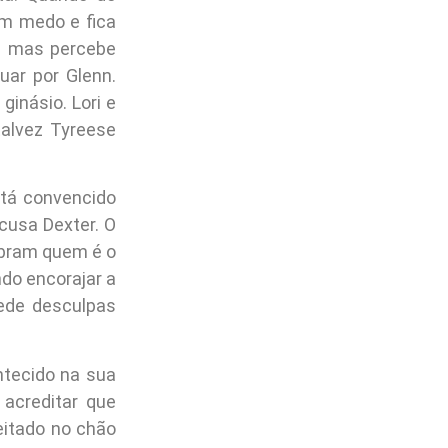
m medo e fica
e mas percebe
uar por Glenn.
inásio. Lori e
alvez Tyreese
tá convencido
cusa Dexter. O
ubram quem é o
ndo encorajar a
pede desculpas
ontecido na sua
 acreditar que
eitado no chão