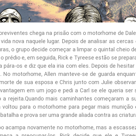
obreviventes chega na prisão com o motorhome de Dal
ida nova naquele lugar. Depois de analisar as cercas 
ras, o grupo decide começar a limpar o quintal cheio 
o prédio e, em seguida, Rick e Tyreese estão se prepar
 pára-os e diz que ela iria com eles. Depois de hesita
a. No motorhome, Allen manteve-se de guarda enquant
morte de sua esposa e Chris junto com Julie observa
vantagem em um jogo e pedi a Carl se ele queria ser
 a rejeita.Quando mais caminhantes começaram a sur
a voltou para o motorhome para pegar mais munição 
 batalha e prova ser uma grande aliada contra as criatur
rupo acampa novamente no motorhome, mas a escassez
eça a preocupar-los. Rick decide que ele e Tyre