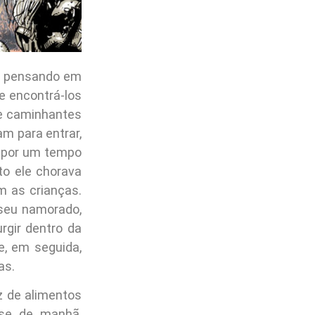
e pensando em
e encontrá-los
de caminhantes
am para entrar,
r por um tempo
o ele chorava
m as crianças.
 seu namorado,
gir dentro da
e, em seguida,
as.
 de alimentos
ese de manhã,