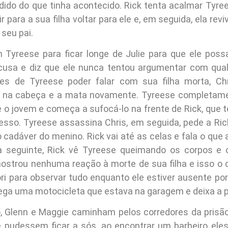
dido do que tinha acontecido. Rick tenta acalmar Tyre
 para a sua filha voltar para ele e, em seguida, ela re
 seu pai.
m Tyreese para ficar longe de Julie para que ele possa
usa e diz que ele nunca tentou argumentar com qua
tes de Tyreese poder falar com sua filha morta, Ch
 na cabeça e a mata novamente. Tyreese completamen
 o jovem e começa a sufocá-lo na frente de Rick, que t
so. Tyreese assassina Chris, em seguida, pede a Rick
 cadáver do menino. Rick vai até as celas e fala o que
ia seguinte, Rick vê Tyreese queimando os corpos e 
trou nenhuma reação à morte de sua filha e isso o 
ri para observar tudo enquanto ele estiver ausente por
ega uma motocicleta que estava na garagem e deixa a p
, Glenn e Maggie caminham pelos corredores da pris
 pudessem ficar a sós, ao encontrar um barbeiro ele