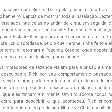
 passeio com Rick e Dale pela prisão e mostram
 banheiro. Depois de mostrar toda a instalação, Dexter
instalados nas celas no andar de cima, em seguida, o
modar suas coisas. Lori manifestou sua desconfiança
guida, Rick diz-lhes que pretende convidar a família Gr
ra Lori discordasse, pelo o que Hershel tinha feito a el
rhome e retornam à fazenda Greene, onde depois d
e concorda em se deslocar para a prisão.
os moradores da fazenda viajam para a prisão e uma 
 desculpas a Rick por seu comportamento passado. 
sexo em uma parte remota da prisão, e depois de pr
m pelo outro, procedem à execução do plano macabro
os que eles tinham em mente. Um tiro acorda todos n
k corre para descobrir o que aconteceu. Rick encon
temente sobre o corpo de sua filha e vê Chris encolhid