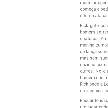
muito arrepen
começa a pedir
e tenta atacar
Rick grita co
homem se rec
criaturas. An
menina zumbi
se lança sobre
mas sem suces
sozinho com o
outros. No d
homem não mos
Rick pede a Lo
em seguida, p
Enquanto isso
um lugar onde