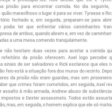
na prisão para encontrar comida. No dia seguinte
quão maravilhoso o lugar é para se viver. Tyreese e Ri
itório fechado e, em seguida, preparam-se para abr
e podia ter que enfrentar vários caminhantes tran
rpresa de ambos, quando abrem e, em vez de caminhan
adas a uma mesa comendo tranquilamente.
se não hesitam duas vezes para aceitar a comida q
 refeitório da prisão oferecem. Axel logo percebe 
a sinais de ser salvadores e Rick esclarece que eles n
ão feio está a situação fora dos muros do recinto. Depoi
res da prisão não eram guardas, mas sim prisioneiros
saber que crimes foram cometidos, em seguida, Axel reve
r assalto à mão armada, Andrew abuso de substância
 impostos e Dexter assassinato. Todos estão assust
são, mas, em seguida, o homem explica que ele só mato