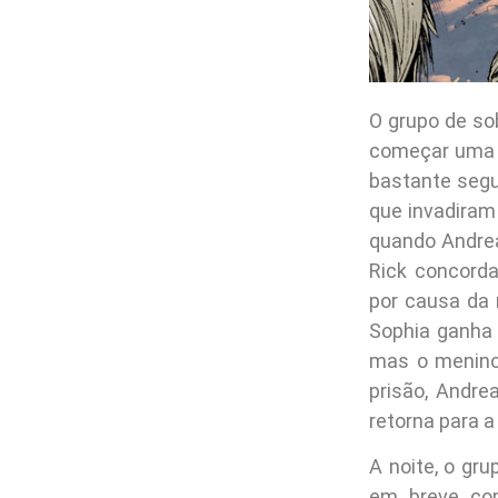
O grupo de s
começar uma v
bastante segu
que invadiram 
quando Andrea
Rick concord
por causa da 
Sophia ganha 
mas o menino
prisão, Andre
retorna para a
A noite, o g
em breve com