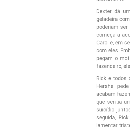
Dexter dá um
geladeira como
poderiam ser 
começa a aco
Carol e, em se
com eles. Embo
pegam o moto
fazendeiro, el
Rick e todos 
Hershel pede
acabam fazem 
que sentia u
suicídio junt
seguida, Ric
lamentar tris