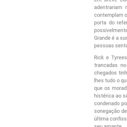
adentrariam 
contemplam o 
porta do refe
possivelment
Grande é a su
pessoas sent
Rick e Tyree
trancadas no
chegados tinh
lhes tudo o qu
que os morado
histérica ao 
condenado po
sonegação de
última confis
seu amante.