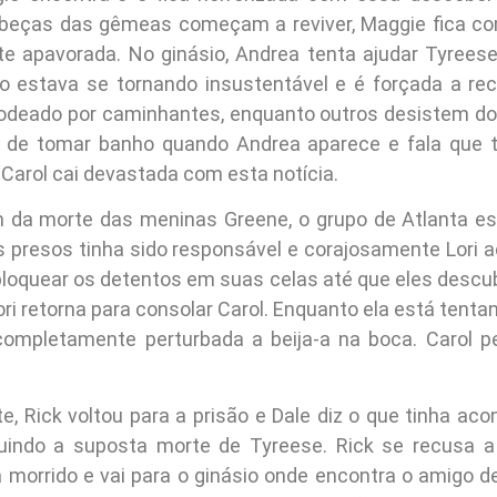
abeças das gêmeas começam a reviver, Maggie fica co
e apavorada. No ginásio, Andrea tenta ajudar Tyrees
o estava se tornando insustentável e é forçada a rec
rodeado por caminhantes, enquanto outros desistem do g
 de tomar banho quando Andrea aparece e fala que t
 Carol cai devastada com esta notícia.
 da morte das meninas Greene, o grupo de Atlanta es
 presos tinha sido responsável e corajosamente Lori a
bloquear os detentos em suas celas até que eles desc
ri retorna para consolar Carol. Enquanto ela está tenta
completamente perturbada a beija-a na boca. Carol 
e, Rick voltou para a prisão e Dale diz o que tinha ac
luindo a suposta morte de Tyreese. Rick se recusa a
 morrido e vai para o ginásio onde encontra o amigo d