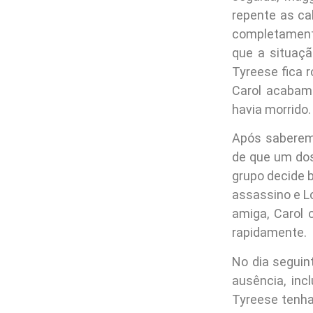
repente as c
completament
que a situaçã
Tyreese fica 
Carol acabam
havia morrido.
Após saberem
de que um dos
grupo decide 
assassino e Lo
amiga, Carol 
rapidamente.
No dia seguint
ausência, inc
Tyreese tenha