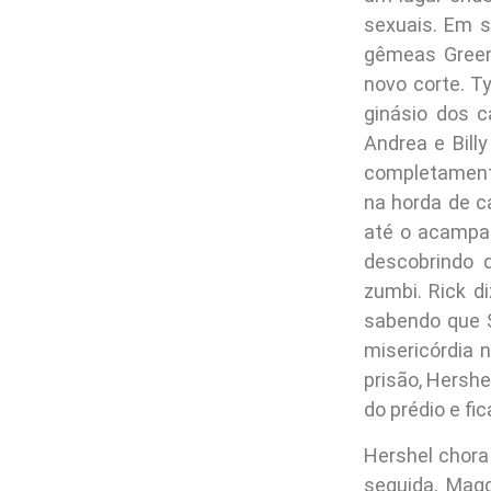
sexuais. Em s
gêmeas Green
novo corte. T
ginásio dos 
Andrea e Bill
completamente
na horda de c
até o acampam
descobrindo 
zumbi. Rick d
sabendo que S
misericórdia n
prisão, Hersh
do prédio e fic
Hershel chora
seguida, Mag