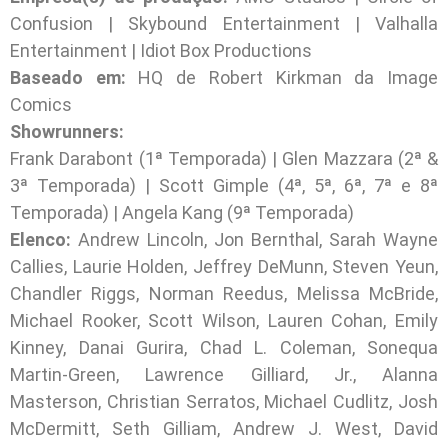
Confusion | Skybound Entertainment | Valhalla
Entertainment | Idiot Box Productions
Baseado em:
HQ de Robert Kirkman da Image
Comics
Showrunners:
Frank Darabont (1ª Temporada) | Glen Mazzara (2ª &
3ª Temporada) | Scott Gimple (4ª, 5ª, 6ª, 7ª e 8ª
Temporada) | Angela Kang (9ª Temporada)
Elenco:
Andrew Lincoln, Jon Bernthal, Sarah Wayne
Callies, Laurie Holden, Jeffrey DeMunn, Steven Yeun,
Chandler Riggs, Norman Reedus, Melissa McBride,
Michael Rooker, Scott Wilson, Lauren Cohan, Emily
Kinney, Danai Gurira, Chad L. Coleman, Sonequa
Martin-Green, Lawrence Gilliard, Jr., Alanna
Masterson, Christian Serratos, Michael Cudlitz, Josh
McDermitt, Seth Gilliam, Andrew J. West, David