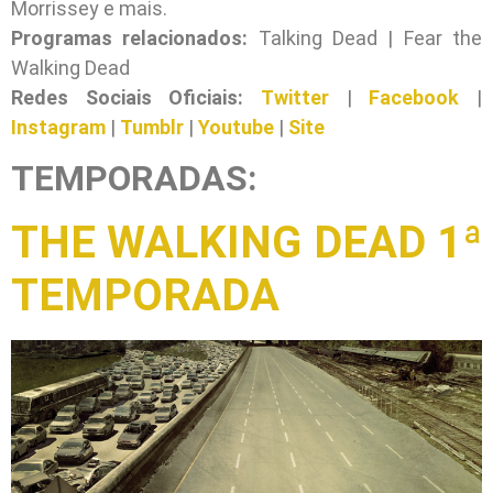
Morrissey e mais.
Programas relacionados:
Talking Dead | Fear the
Walking Dead
Redes Sociais Oficiais:
Twitter
|
Facebook
|
Instagram
|
Tumblr
|
Youtube
|
Site
TEMPORADAS:
THE WALKING DEAD 1ª
TEMPORADA