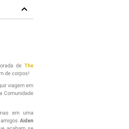
porada de
The
em de corpos!
guir viagem em
 da Comunidade
lemas em uma
s amigos
Aiden
que acabam se