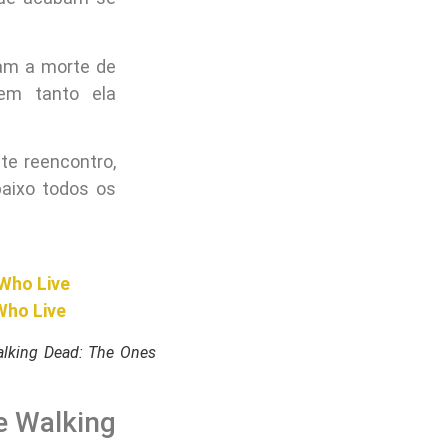
ram a morte de
em tanto ela
te reencontro,
baixo todos os
 Who Live
Who Live
alking Dead: The Ones
e Walking