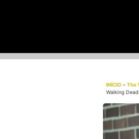
INÍCIO
–
The 
Walking Dead