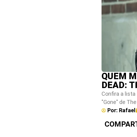
QUEM MO
DEAD: T
Confira a lis
"Gone" de The
Por:
Rafael
COMPART