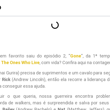
O
em favorito saiu do episódio 2, “
Gone
“, da 1ª tem
: The Ones Who Live
, com vida? Confira aqui na contag
ai Gurira) precisa de suprimentos e um cavalo para se
r
Rick
(Andrew Lincoln), então ela recorre a liderança
a conseguir essa ajuda.
uir o que queria, nossa guerreira encontra prob
rda de walkers, mas é surpreendida e salva por seu
),
Bailey
(Andrew Bachelo) e
Nat
(Matthew Jeffers), 