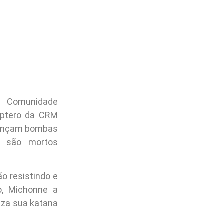
a Comunidade
cóptero da CRM
 lançam bombas
s são mortos
ão resistindo e
o, Michonne a
iza sua katana