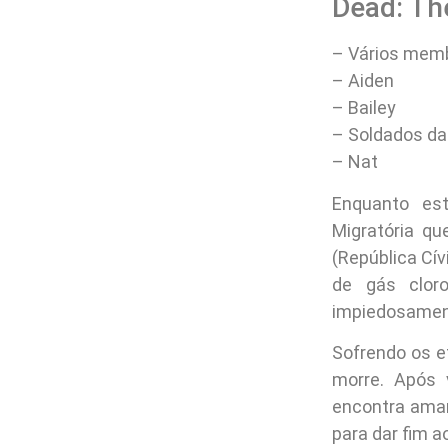
Dead: Th
– Vários memb
– Aiden
– Bailey
– Soldados d
– Nat
Enquanto es
Migratória qu
(República Cí
de gás clor
impiedosamen
Sofrendo os ef
morre. Após 
encontra amar
para dar fim a