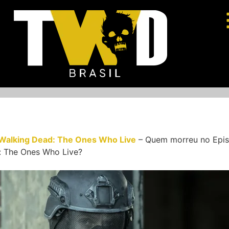
Walking Dead: The Ones Who Live
–
Quem morreu no Epis
: The Ones Who Live?