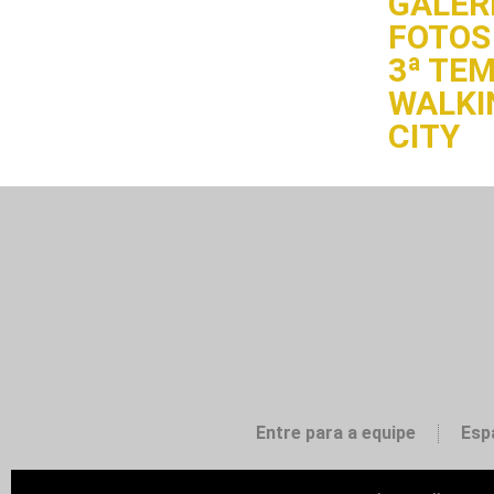
GALERI
FOTOS 
3ª TE
WALKI
CITY
Entre para a equipe
Esp