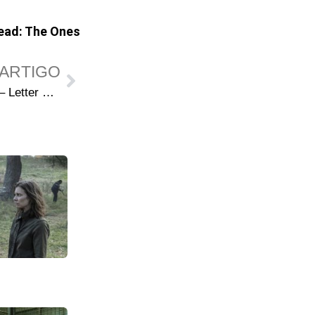
ead: The Ones
ARTIGO
The Walking Dead Deluxe 26 – Letter Hacks: Respondendo aos fãs