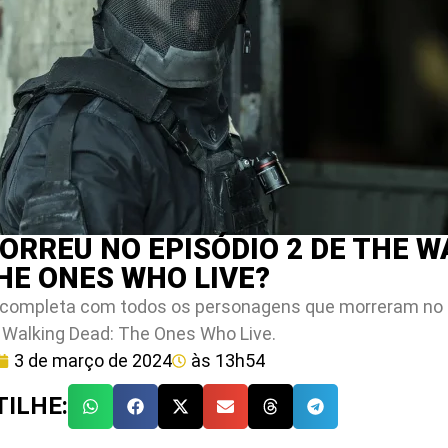
RREU NO EPISÓDIO 2 DE THE W
HE ONES WHO LIVE?
ta completa com todos os personagens que morreram no E
 Walking Dead: The Ones Who Live.
3 de março de 2024
às
13h54
ILHE: