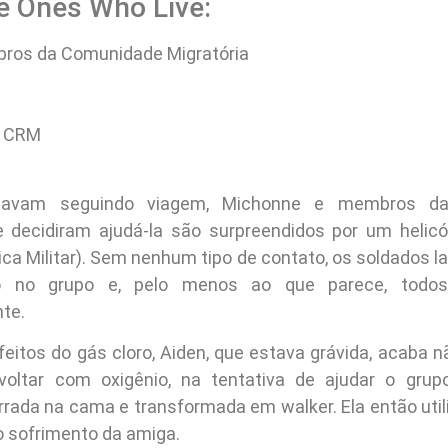
e Ones Who Live:
ros da Comunidade Migratória
a CRM
tavam seguindo viagem, Michonne e membros d
e decidiram ajudá-la são surpreendidos por um heli
vica Militar). Sem nenhum tipo de contato, os soldados
o no grupo e, pelo menos ao que parece, todo
te.
eitos do gás cloro, Aiden, que estava grávida, acaba n
voltar com oxigênio, na tentativa de ajudar o grup
rada na cama e transformada em walker. Ela então util
o sofrimento da amiga.