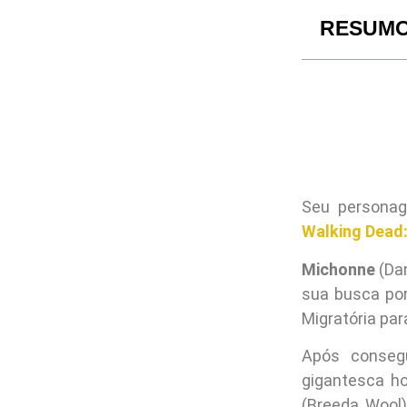
RESUM
Seu personag
Walking Dead
Michonne
(Dan
sua busca po
Migratória par
Após conseg
gigantesca ho
(Breeda Wool