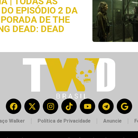
A | TODAS AS
DO EPISÓDIO 2 DA
MPORADA DE THE
NG DEAD: DEAD
aço Walker
Política de Privacidade
Anuncie
F