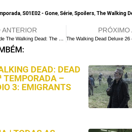
emporada
,
S01E02 - Gone
,
Série
,
Spoilers
,
The Walking D
 ANTERIOR
PRÓXIMO 
Episódio 2 de The Walking Dead: The Ones Who Live vaza na internet
MBÉM:
ALKING DEAD: DEAD
3ª TEMPORADA –
DIO 3: EMIGRANTS