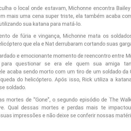
ulha o local onde estavam, Michonne encontra Baile
em mais uma cena super triste, ela também acaba co
tilizando sua katana para matá-lo.
to de fúria e vingança, Michonne mata os soldad
licóptero que ela e Nat derrubaram cortando suas garg
ardado e emocionante momento de reencontro entre Mi
 para questionar se era ele quem sua amiga tant
 ele acaba sendo morto com um tiro de um soldado da
 queda do helicóptero. Após isso, Rick utiliza a kata
se soldado.
as mortes de “Gone”, o segundo episódio de The Walk
e. Qual dessas mortes e perdas mais te impactou
suas impressões e não deixe se conferir nossas matéri