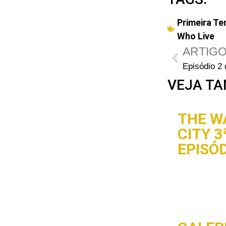
Primeira T
Who Live
ARTIGO
VEJA TA
THE W
CITY 
EPISÓ