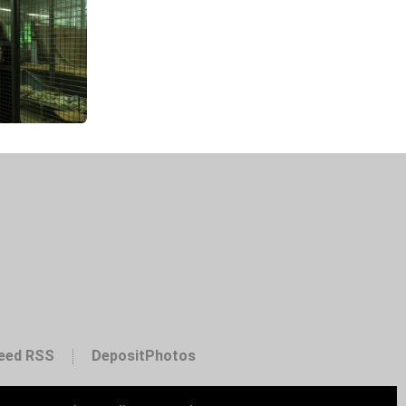
eed RSS
DepositPhotos