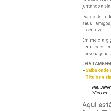
juntando a el
Diante de tod
seus amigos
procurava.
Em meio a gig
nem todos con
personagens q
LEIA TAMBÉM
–
Saiba onde 
–
Títulos e s
Nat, Baile
Who Live.
Aqui est