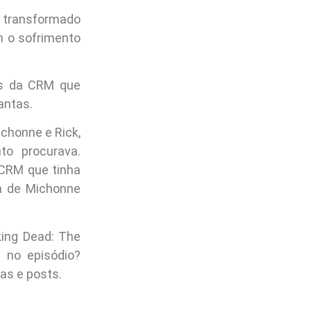
y transformado
m o sofrimento
os da CRM que
antas.
chonne e Rick,
o procurava.
 CRM que tinha
na de Michonne
ing Dead: The
 no episódio?
as e posts.