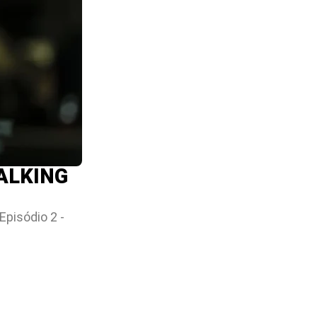
ALKING
pisódio 2 -