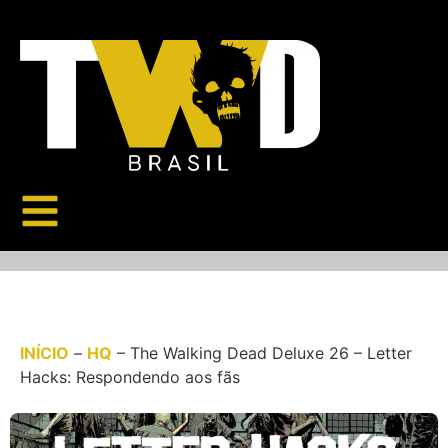
INÍCIO
–
HQ
–
The Walking Dead Deluxe 26 – Letter
Hacks: Respondendo aos fãs