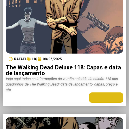
RAFAEL
HQ
08/06/2025
The Walking Dead Deluxe 118: Capas e data
de lançamento
Veja aqui todas as informações da versão colorida da edição 118 dos
quadrinhos de The Walking Dead: data de lançamento, capas, preço e
etc.
LEIA MAIS +