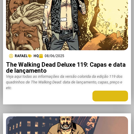
RAFAEL
HQ
08/06/2025
The Walking Dead Deluxe 119: Capas e data
de lançamento
Veja aqui todas as informações da versão colorida da edição 119 dos
quadrinhos de The Walking Dead: data de lançamento, capas, preço e
etc.
LEIA MAIS +