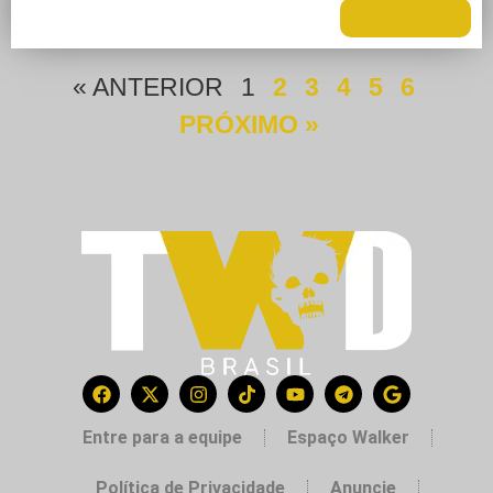
LEIA MAIS +
« ANTERIOR
1
2
3
4
5
6
PRÓXIMO »
Entre para a equipe
Espaço Walker
Política de Privacidade
Anuncie