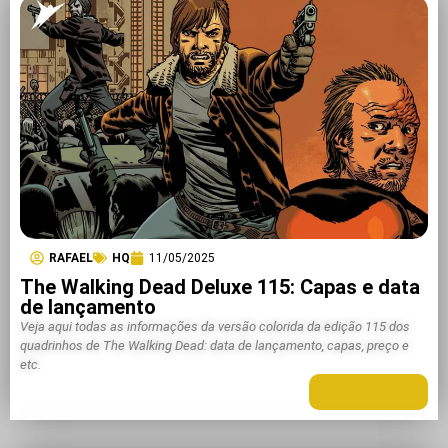
RAFAEL
HQ
11/05/2025
The Walking Dead Deluxe 115: Capas e data
de lançamento
Veja aqui todas as informações da versão colorida da edição 115 dos
quadrinhos de The Walking Dead: data de lançamento, capas, preço e
etc.
LEIA MAIS +