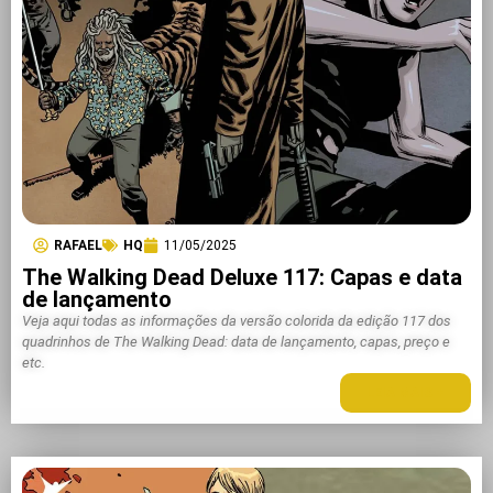
RAFAEL
HQ
11/05/2025
The Walking Dead Deluxe 117: Capas e data
de lançamento
Veja aqui todas as informações da versão colorida da edição 117 dos
quadrinhos de The Walking Dead: data de lançamento, capas, preço e
etc.
LEIA MAIS +