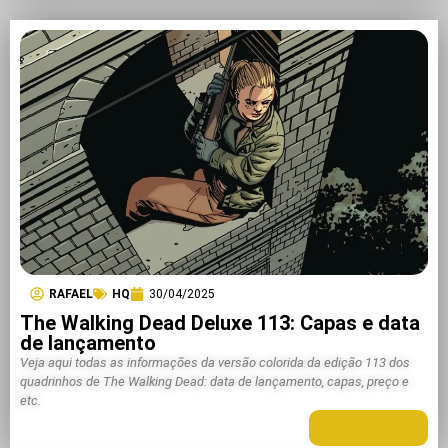
RAFAEL
HQ
30/04/2025
The Walking Dead Deluxe 113: Capas e data
de lançamento
Veja aqui todas as informações da versão colorida da edição 113 dos
quadrinhos de The Walking Dead: data de lançamento, capas, preço e
etc.
LEIA MAIS +