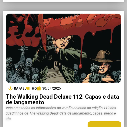
RAFAEL
HQ
30/04/2025
The Walking Dead Deluxe 112: Capas e data
de lançamento
Veja aqui todas as informações da versão colorida da edição 112 dos
quadrinhos de The Walking Dead: data de lançamento, capas, preço e
etc.
LEIA MAIS +