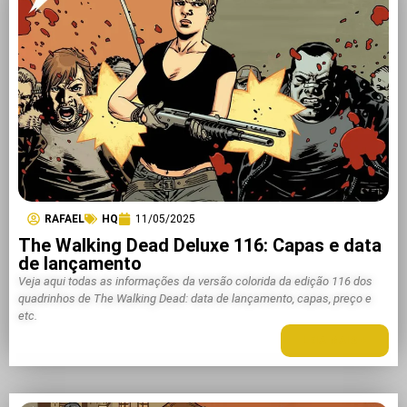
RAFAEL
HQ
11/05/2025
The Walking Dead Deluxe 116: Capas e data
de lançamento
Veja aqui todas as informações da versão colorida da edição 116 dos
quadrinhos de The Walking Dead: data de lançamento, capas, preço e
etc.
LEIA MAIS +