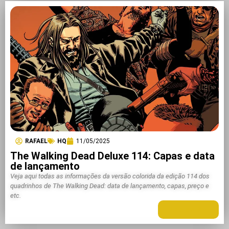
RAFAEL
HQ
11/05/2025
The Walking Dead Deluxe 114: Capas e data
de lançamento
Veja aqui todas as informações da versão colorida da edição 114 dos
quadrinhos de The Walking Dead: data de lançamento, capas, preço e
etc.
LEIA MAIS +