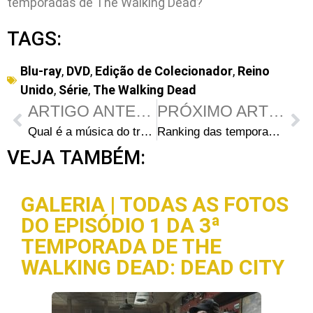
temporadas de The Walking Dead?
TAGS:
Blu-ray
,
DVD
,
Edição de Colecionador
,
Reino
Unido
,
Série
,
The Walking Dead
ARTIGO ANTERIOR
PRÓXIMO ARTIGO
Qual é a música do trailer de The Walking Dead: Dead City?
Ranking das temporadas de Fear the Walking Dead – da pior à melhor
VEJA TAMBÉM:
GALERIA | TODAS AS FOTOS
DO EPISÓDIO 1 DA 3ª
TEMPORADA DE THE
WALKING DEAD: DEAD CITY