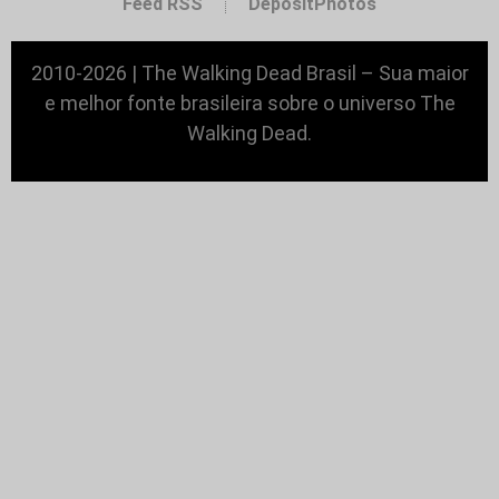
Feed RSS
DepositPhotos
2010-2026 | The Walking Dead Brasil – Sua maior
e melhor fonte brasileira sobre o universo The
Walking Dead.