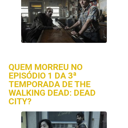
QUEM MORREU NO
EPISÓDIO 1 DA 3ª
TEMPORADA DE THE
WALKING DEAD: DEAD
CITY?