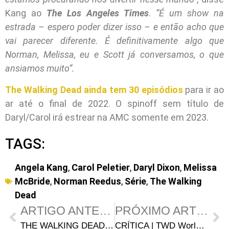
Kang ao
The Los Angeles Times
.
“É um show na
estrada – espero poder dizer isso – e então acho que
vai parecer diferente. É definitivamente algo que
Norman, Melissa, eu e Scott já conversamos, o que
ansiamos muito”.
The Walking Dead ainda tem 30 episódios
para ir ao
ar até o final de 2022. O spinoff sem título de
Daryl/Carol irá estrear na AMC somente em 2023.
TAGS:
Angela Kang
,
Carol Peletier
,
Daryl Dixon
,
Melissa
McBride
,
Norman Reedus
,
Série
,
The Walking
Dead
ARTIGO ANTERIOR
PRÓXIMO ARTIGO
THE WALKING DEAD 10 ANOS: Entrevista exclusiva com Denise Crosby (Mary)
CRÍTICA | TWD World Beyond S01E01 – “Brave”: Autoconhecimento e desafios