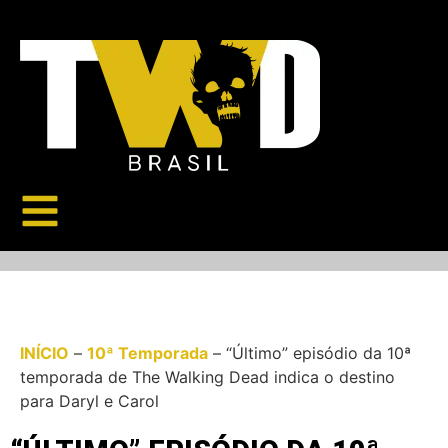
INÍCIO
–
10ª Temporada
–
“Último” episódio da 10ª
temporada de The Walking Dead indica o destino
para Daryl e Carol