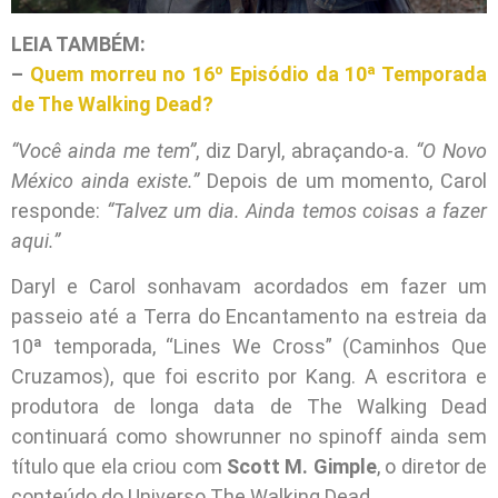
LEIA TAMBÉM:
–
Quem morreu no 16º Episódio da 10ª Temporada
de The Walking Dead?
“Você ainda me tem”
, diz Daryl, abraçando-a.
“O Novo
México ainda existe.”
Depois de um momento, Carol
responde:
“Talvez um dia. Ainda temos coisas a fazer
aqui.”
Daryl e Carol sonhavam acordados em fazer um
passeio até a Terra do Encantamento na estreia da
10ª temporada, “Lines We Cross” (Caminhos Que
Cruzamos), que foi escrito por Kang. A escritora e
produtora de longa data de The Walking Dead
continuará como showrunner no spinoff ainda sem
título que ela criou com
Scott M. Gimple
, o diretor de
conteúdo do Universo The Walking Dead.