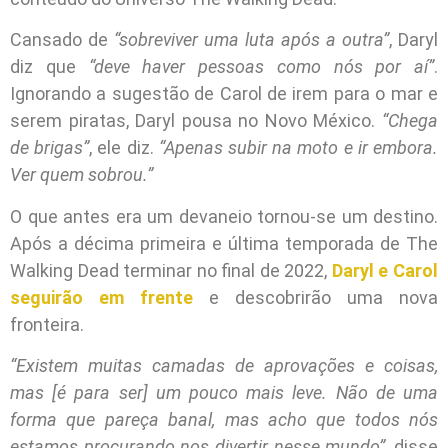
Cansado de
“sobreviver uma luta após a outra”
, Daryl
diz que
“deve haver pessoas como nós por aí”
.
Ignorando a sugestão de Carol de irem para o mar e
serem piratas, Daryl pousa no Novo México.
“Chega
de brigas”
, ele diz.
“Apenas subir na moto e ir embora.
Ver quem sobrou.”
O que antes era um devaneio tornou-se um destino.
Após a décima primeira e última temporada de The
Walking Dead terminar no final de 2022,
Daryl e Carol
seguirão em frente
e descobrirão uma nova
fronteira.
“Existem muitas camadas de aprovações e coisas,
mas [é para ser] um pouco mais leve. Não de uma
forma que pareça banal, mas acho que todos nós
estamos procurando nos divertir nesse mundo”
, disse