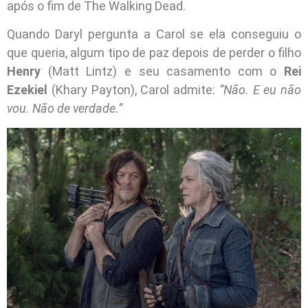
após o fim de The Walking Dead.
Quando Daryl pergunta a Carol se ela conseguiu o
que queria, algum tipo de paz depois de perder o filho
Henry
(Matt Lintz) e seu casamento com o
Rei
Ezekiel
(Khary Payton), Carol admite:
“Não. E eu não
vou. Não de verdade.”