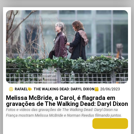
RAFAEL
THE WALKING DEAD: DARYL DIXON
20/06/2023
Melissa McBride, a Carol, é flagrada em
gravações de The Walking Dead: Daryl Dixon
Fotos e vídeos das gravações de The Walking Dead: Daryl Dixon na
França mostram Melissa McBride e Norman Reedus filmando juntos.
LEIA MAIS +