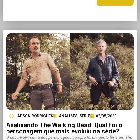
LEIA MAIS +
JADSON RODRIGUES
ANÁLISES
,
SÉRIE
02/05/2023
Analisando The Walking Dead: Qual foi o
personagem que mais evoluiu na série?
O desenvolvimento dos personagens sempre foi um ponto forte em The