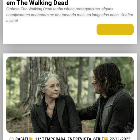
em The Walking Dead
Embora The Walking Dead tenha vários protagonistas, alguns
coadjuvantes acabaram se destacando mais ao longo dos anos. Confira
a lista!
LEIA MAIS +
RAFAEL
11ª TEMPORADA
,
ENTREVISTA
,
SÉRIE
22/11/2022