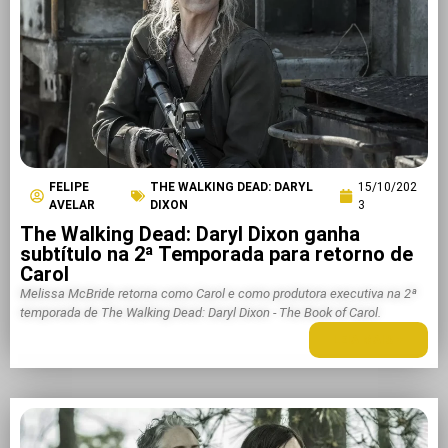
FELIPE
THE WALKING DEAD: DARYL
15/10/202
AVELAR
DIXON
3
The Walking Dead: Daryl Dixon ganha
subtítulo na 2ª Temporada para retorno de
Carol
Melissa McBride retorna como Carol e como produtora executiva na 2ª
temporada de The Walking Dead: Daryl Dixon - The Book of Carol.
LEIA MAIS +