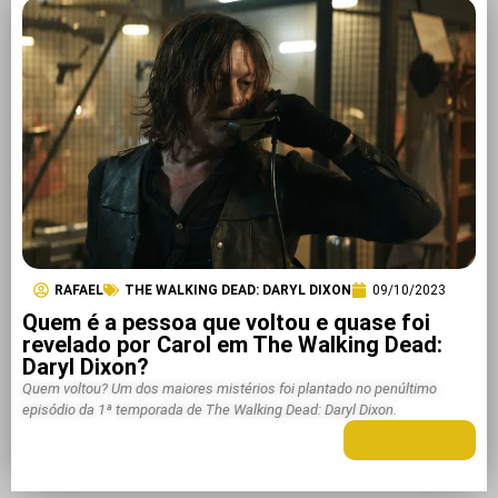
RAFAEL
THE WALKING DEAD: DARYL DIXON
09/10/2023
Quem é a pessoa que voltou e quase foi
revelado por Carol em The Walking Dead:
Daryl Dixon?
Quem voltou? Um dos maiores mistérios foi plantado no penúltimo
episódio da 1ª temporada de The Walking Dead: Daryl Dixon.
LEIA MAIS +