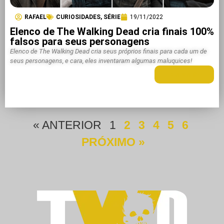
RAFAEL
CURIOSIDADES
,
SÉRIE
19/11/2022
Elenco de The Walking Dead cria finais 100%
falsos para seus personagens
Elenco de The Walking Dead cria seus próprios finais para cada um de
seus personagens, e cara, eles inventaram algumas maluquices!
LEIA MAIS +
« ANTERIOR
1
2
3
4
5
6
PRÓXIMO »