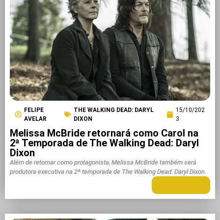
FELIPE
THE WALKING DEAD: DARYL
15/10/202
AVELAR
DIXON
3
Melissa McBride retornará como Carol na
2ª Temporada de The Walking Dead: Daryl
Dixon
Além de retornar como protagonista, Melissa McBride também será
produtora executiva na 2ª temporada de The Walking Dead: Daryl Dixon.
LEIA MAIS +