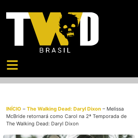
INÍCIO
–
The Walking Dead: Daryl Dixon
–
Melissa
McBride retornará como Carol na 2ª Temporada de
The Walking Dead: Daryl Dixon