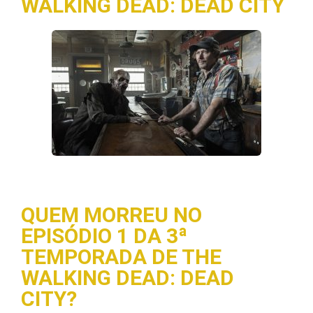
WALKING DEAD: DEAD CITY
QUEM MORREU NO
EPISÓDIO 1 DA 3ª
TEMPORADA DE THE
WALKING DEAD: DEAD
CITY?