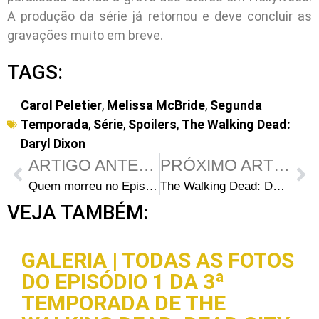
A produção da série já retornou e deve concluir as
gravações muito em breve.
TAGS:
Carol Peletier
,
Melissa McBride
,
Segunda
Temporada
,
Série
,
Spoilers
,
The Walking Dead:
Daryl Dixon
ARTIGO ANTERIOR
PRÓXIMO ARTIGO
Quem morreu no Episódio 6 da 1ª Temporada de The Walking Dead: Daryl Dixon?
The Walking Dead: Daryl Dixon ganha subtítulo na 2ª Temporada para retorno de Carol
VEJA TAMBÉM:
GALERIA | TODAS AS FOTOS
DO EPISÓDIO 1 DA 3ª
TEMPORADA DE THE