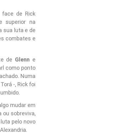
 face de Rick
e superior na
a sua luta e de
des combates e
te de
Glenn
e
rl como ponto
 machado. Numa
orá -, Rick foi
cumbido.
 algo mudar em
 ou sobreviva,
luta pelo novo
 Alexandria.