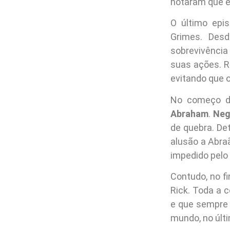
notaram que e
O último epi
Grimes. Desd
sobrevivência
suas ações. R
evitando que o
No começo d
Abraham
.
Neg
de quebra. De
alusão a Abraã
impedido pelo 
Contudo, no f
Rick. Toda a
e que sempre 
mundo, no últi