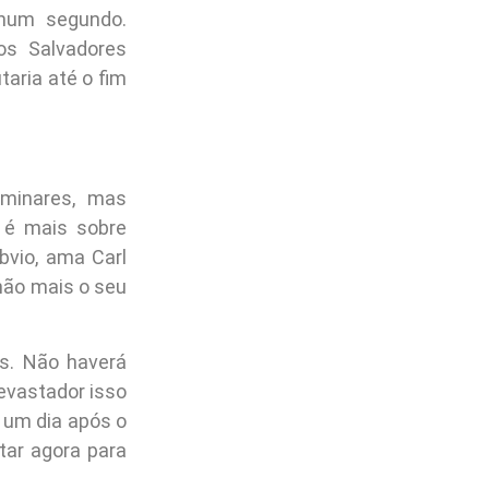
nhum segundo.
os Salvadores
taria até o fim
iminares, mas
 é mais sobre
bvio, ama Carl
não mais o seu
is. Não haverá
evastador isso
 um dia após o
tar agora para