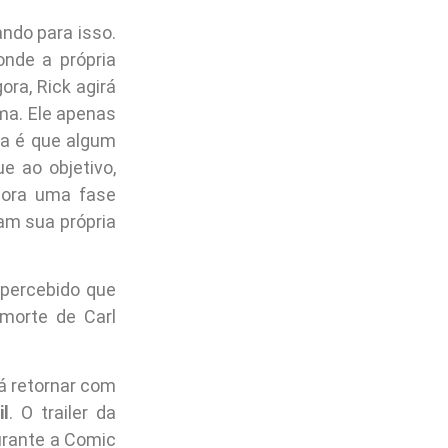
ndo para isso.
onde a própria
ora, Rick agirá
ma. Ele apenas
ta é que algum
ue ao objetivo,
gora uma fase
am sua própria
 percebido que
morte de Carl
rá retornar com
l
. O trailer da
urante a Comic