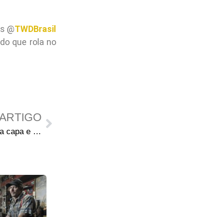
is @
TWDBrasil
do que rola no
ARTIGO
The Walking Dead 169: Arte da capa e data de lançamento