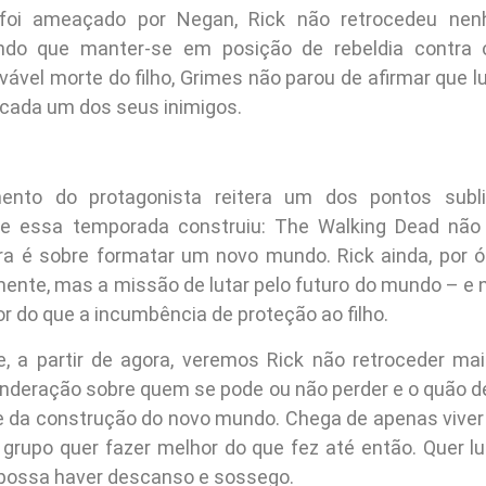
foi ameaçado por Negan, Rick não retrocedeu ne
o que manter-se em posição de rebeldia contra 
vável morte do filho, Grimes não parou de afirmar que lu
 cada um dos seus inimigos.
nto do protagonista reitera um dos pontos subl
ue essa temporada construiu: The Walking Dead não
ora é sobre formatar um novo mundo. Rick ainda, por ó
mente, mas a missão de lutar pelo futuro do mundo – e 
r do que a incumbência de proteção ao filho.
, a partir de agora, veremos Rick não retroceder ma
nderação sobre quem se pode ou não perder e o quão d
te da construção do novo mundo. Chega de apenas viver
o grupo quer fazer melhor do que fez até então. Quer lu
 possa haver descanso e sossego.