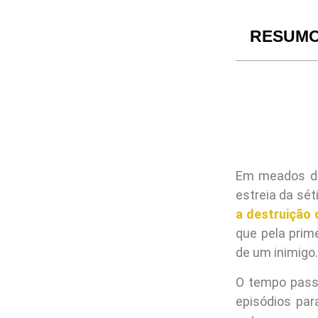
RESUM
Em meados de 
estreia da sé
a destruição 
que pela pri
de um inimigo.
O tempo pass
episódios par