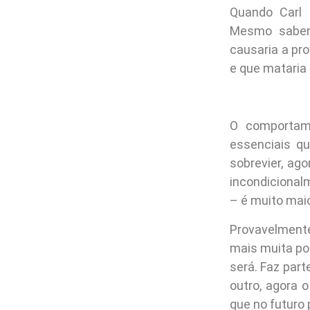
Quando Carl 
Mesmo sabend
causaria a pro
e que mataria
O comportame
essenciais q
sobrevier, ag
incondicional
– é muito maio
Provavelmente
mais muita po
será. Faz par
outro, agora 
que no futuro