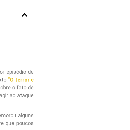
or episódio de
xto
“O terror e
obre o fato de
gir ao ataque
emorou alguns
rre que poucos