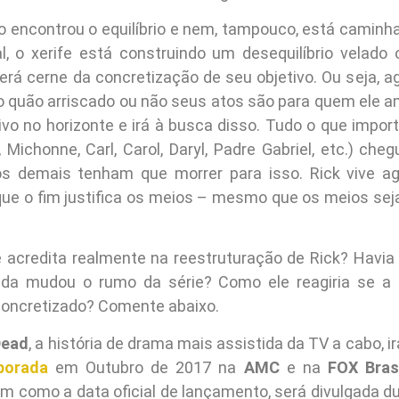
ão encontrou o equilíbrio e nem, tampouco, está caminha
, o xerife está construindo um desequilíbrio velado 
rá cerne da concretização de seu objetivo. Ou seja, ag
 quão arriscado ou não seus atos são para quem ele a
tivo no horizonte e irá à busca disso. Tudo o que impor
 Michonne, Carl, Carol, Daryl, Padre Gabriel, etc.) cheg
 demais tenham que morrer para isso. Rick vive a
 que o fim justifica os meios – mesmo que os meios sej
 acredita realmente na reestruturação de Rick? Havia
da mudou o rumo da série? Como ele reagiria se a 
oncretizado? Comente abaixo.
Dead
, a história de drama mais assistida da TV a cabo, i
porada
em Outubro de 2017 na
AMC
e na
FOX Brasi
m como a data oficial de lançamento, será divulgada d