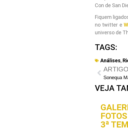
Con de San Di
Fiquem ligado
no twitter e
W
universo de T
TAGS:
Análises
,
Ri
ARTIGO
VEJA TA
GALERI
FOTOS 
3ª TE