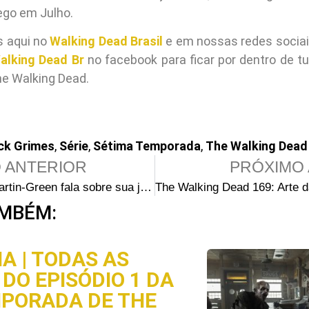
ego em Julho.
s aqui no
Walking Dead Brasil
e em nossas redes socia
alking Dead Br
no facebook para ficar por dentro de tu
he Walking Dead.
ck Grimes
,
Série
,
Sétima Temporada
,
The Walking Dead
 ANTERIOR
PRÓXIMO 
Sonequa Martin-Green fala sobre sua jornada de The Walking Dead para Star Trek
MBÉM:
A | TODAS AS
DO EPISÓDIO 1 DA
MPORADA DE THE