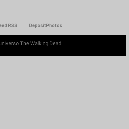
eed RSS
DepositPhotos
 universo The Walking Dead.