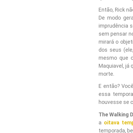
Então, Rick n
De modo geral
imprudência se
sem pensar no
mirará o obje
dos seus (ele,
mesmo que os
Maquiavel, já
morte.
E então? Você
essa tempora
houvesse se c
The Walking 
a
oitava tem
temporada, be