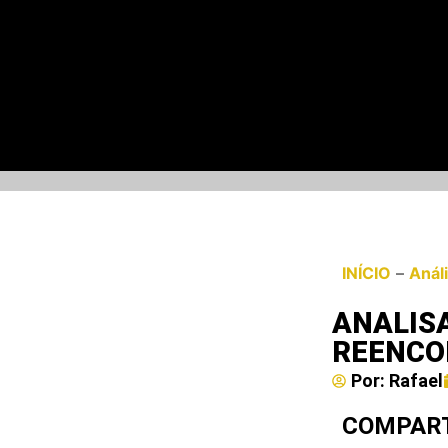
INÍCIO
–
Anál
ANALISA
REENCO
Por:
Rafael
COMPART