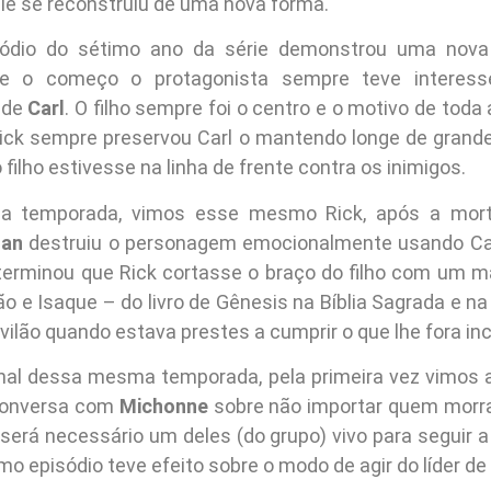
le se reconstruiu de uma nova forma.
sódio do sétimo ano da série demonstrou uma nova
e o começo o protagonista sempre teve interess
 de
Carl
. O filho sempre foi o centro e o motivo de toda 
ick sempre preservou Carl o mantendo longe de gran
 filho estivesse na linha de frente contra os inimigos.
a temporada, vimos esse mesmo Rick, após a mor
an
destruiu o personagem emocionalmente usando Ca
terminou que Rick cortasse o braço do filho com um
o e Isaque – do livro de Gênesis na Bíblia Sagrada e na T
vilão quando estava prestes a cumprir o que lhe fora in
inal dessa mesma temporada, pela primeira vez vimos
 conversa com
Michonne
sobre não importar quem morra
será necessário um deles (do grupo) vivo para seguir a 
mo episódio teve efeito sobre o modo de agir do líder de