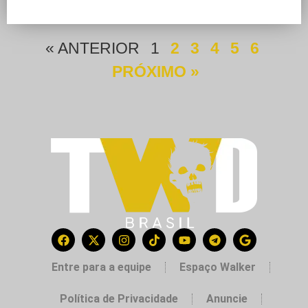
« ANTERIOR
1
2
3
4
5
6
PRÓXIMO »
Entre para a equipe
Espaço Walker
Política de Privacidade
Anuncie