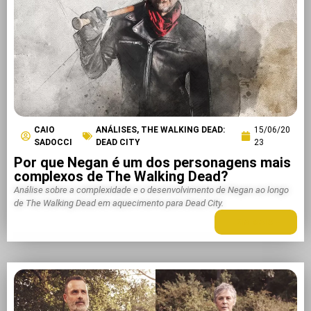
CAIO
ANÁLISES
,
THE WALKING DEAD:
15/06/20
SADOCCI
DEAD CITY
23
Por que Negan é um dos personagens mais
complexos de The Walking Dead?
Análise sobre a complexidade e o desenvolvimento de Negan ao longo
de The Walking Dead em aquecimento para Dead City.
LEIA MAIS +