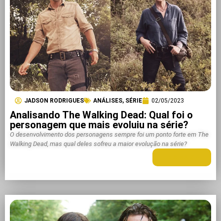
JADSON RODRIGUES
ANÁLISES
,
SÉRIE
02/05/2023
Analisando The Walking Dead: Qual foi o
personagem que mais evoluiu na série?
O desenvolvimento dos personagens sempre foi um ponto forte em The
Walking Dead, mas qual deles sofreu a maior evolução na série?
LEIA MAIS +