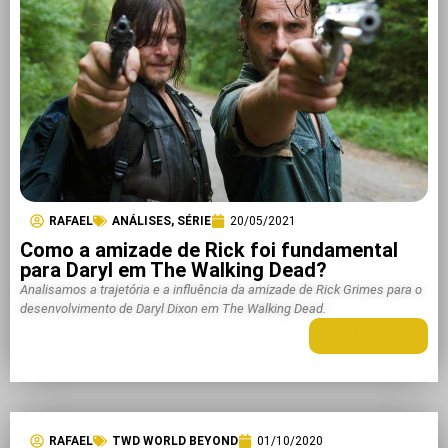
RAFAEL
ANÁLISES
,
SÉRIE
20/05/2021
Como a amizade de Rick foi fundamental
para Daryl em The Walking Dead?
Analisamos a trajetória e a influência da amizade de Rick Grimes para o
desenvolvimento de Daryl Dixon em The Walking Dead.
LEIA MAIS +
RAFAEL
TWD WORLD BEYOND
01/10/2020