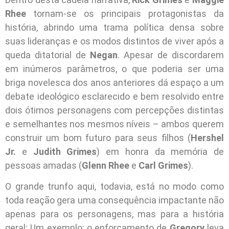
Rhee
tornam-se os principais protagonistas da
história, abrindo uma trama política densa sobre
suas lideranças e os modos distintos de viver após a
queda ditatorial de
Negan
. Apesar de discordarem
em inúmeros parâmetros, o que poderia ser uma
briga novelesca dos anos anteriores dá espaço a um
debate ideológico esclarecido e bem resolvido entre
dois ótimos personagens com percepções distintas
e semelhantes nos mesmos níveis – ambos querem
construir um bom futuro para seus filhos (
Hershel
Jr.
e
Judith Grimes
) em honra da memória de
pessoas amadas (
Glenn Rhee
e
Carl Grimes
).
O grande trunfo aqui, todavia, está no modo como
toda reação gera uma consequência impactante não
apenas para os personagens, mas para a história
geral; Um exemplo: o enforcamento de
Gregory
leva