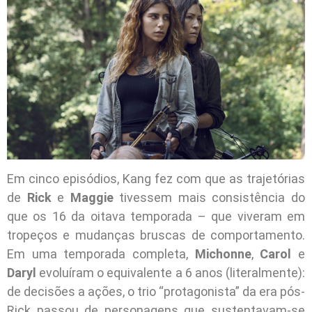
Em cinco episódios, Kang fez com que as trajetórias
de
Rick
e
Maggie
tivessem mais consistência do
que os 16 da oitava temporada – que viveram em
tropeços e mudanças bruscas de comportamento.
Em uma temporada completa,
Michonne
,
Carol
e
Daryl
evoluíram o equivalente a 6 anos (literalmente):
de decisões a ações, o trio “protagonista” da era pós-
Rick passou de personagens que sustentavam-se