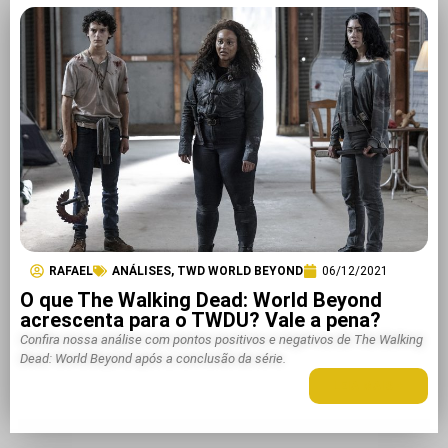
RAFAEL
ANÁLISES
,
TWD WORLD BEYOND
06/12/2021
O que The Walking Dead: World Beyond
acrescenta para o TWDU? Vale a pena?
Confira nossa análise com pontos positivos e negativos de The Walking
Dead: World Beyond após a conclusão da série.
LEIA MAIS +