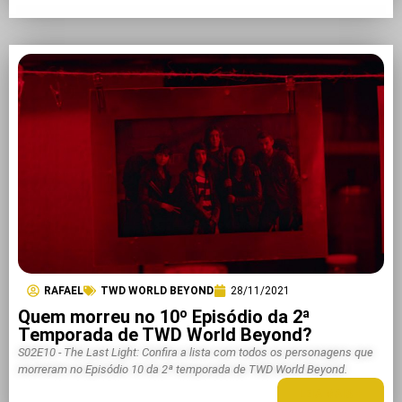
RAFAEL
TWD WORLD BEYOND
28/11/2021
Quem morreu no 10º Episódio da 2ª
Temporada de TWD World Beyond?
S02E10 - The Last Light: Confira a lista com todos os personagens que
morreram no Episódio 10 da 2ª temporada de TWD World Beyond.
LEIA MAIS +