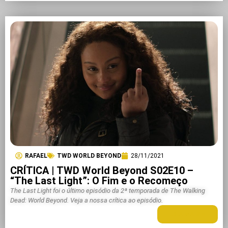
RAFAEL
TWD WORLD BEYOND
28/11/2021
CRÍTICA | TWD World Beyond S02E10 –
“The Last Light”: O Fim e o Recomeço
The Last Light foi o último episódio da 2ª temporada de The Walking
Dead: World Beyond. Veja a nossa crítica ao episódio.
LEIA MAIS +