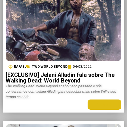
RAFAEL
TWD WORLD BEYOND
04/03/2022
[EXCLUSIVO] Jelani Alladin fala sobre The
Walking Dead: World Beyond
The Walking Dead: World Beyond acabou ano passado e nós
conversamos com Jelani Alladin para descobrir mais sobre Will e seu
tempo na série.
LEIA MAIS +