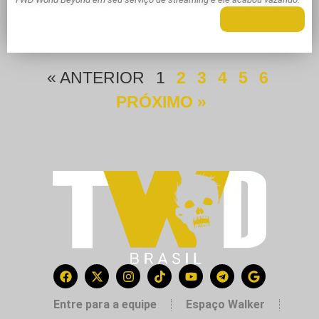
LEIA MAIS +
« ANTERIOR
1
2
3
4
5
6
PRÓXIMO »
Entre para a equipe
Espaço Walker