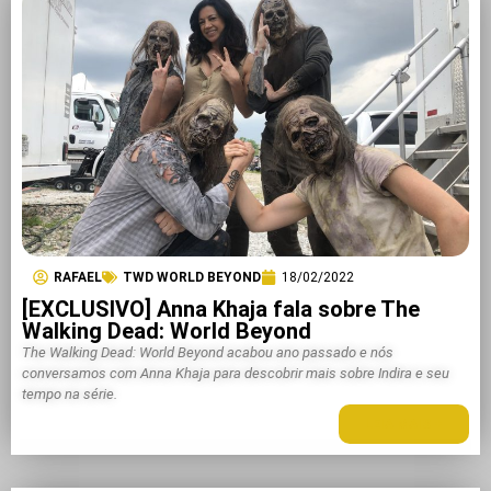
RAFAEL
TWD WORLD BEYOND
18/02/2022
[EXCLUSIVO] Anna Khaja fala sobre The
Walking Dead: World Beyond
The Walking Dead: World Beyond acabou ano passado e nós
conversamos com Anna Khaja para descobrir mais sobre Indira e seu
tempo na série.
LEIA MAIS +