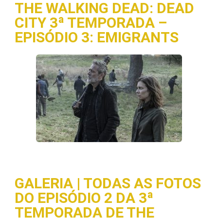
THE WALKING DEAD: DEAD
CITY 3ª TEMPORADA –
EPISÓDIO 3: EMIGRANTS
GALERIA | TODAS AS FOTOS
DO EPISÓDIO 2 DA 3ª
TEMPORADA DE THE