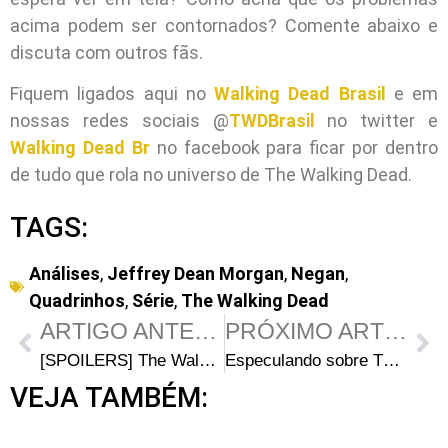
acima podem ser contornados? Comente abaixo e
discuta com outros fãs.
Fiquem ligados aqui no
Walking Dead Brasil
e em
nossas redes sociais @
TWDBrasil
no twitter e
Walking Dead Br
no facebook para ficar por dentro
de tudo que rola no universo de The Walking Dead.
TAGS:
Análises
,
Jeffrey Dean Morgan
,
Negan
,
Quadrinhos
,
Série
,
The Walking Dead
ARTIGO ANTERIOR
PRÓXIMO ARTIGO
[SPOILERS] The Walking Dead 148 – Discussão
Especulando sobre The Walking Dead – Dwight vai encontrar Daryl
VEJA TAMBÉM: