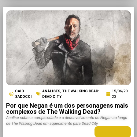
CAIO
ANÁLISES
,
THE WALKING DEAD:
15/06/20
SADOCCI
DEAD CITY
23
Por que Negan é um dos personagens mais
complexos de The Walking Dead?
Análise sobre a complexidade e o desenvolvimento de Negan ao longo
de The Walking Dead em aquecimento para Dead City.
LEIA MAIS +