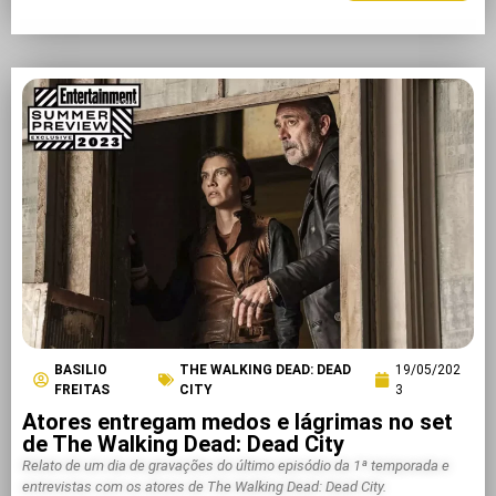
BASILIO
THE WALKING DEAD: DEAD
19/05/202
FREITAS
CITY
3
Atores entregam medos e lágrimas no set
de The Walking Dead: Dead City
Relato de um dia de gravações do último episódio da 1ª temporada e
entrevistas com os atores de The Walking Dead: Dead City.