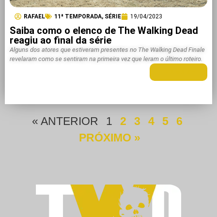
RAFAEL
11ª TEMPORADA
,
SÉRIE
19/04/2023
Saiba como o elenco de The Walking Dead
reagiu ao final da série
Alguns dos atores que estiveram presentes no The Walking Dead Finale
revelaram como se sentiram na primeira vez que leram o último roteiro.
LEIA MAIS +
« ANTERIOR
1
2
3
4
5
6
PRÓXIMO »