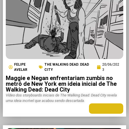
FELIPE
THE WALKING DEAD: DEAD
20/06/202
AVELAR
CITY
3
Maggie e Negan enfrentariam zumbis no
metrô de New York em ideia inicial de The
Walking Dead: Dead City
Vídeo dos storyboards iniciais de The Walking Dead: Dead City revela
uma ideia incrível que acabou sendo descartada.
LEIA MAIS +