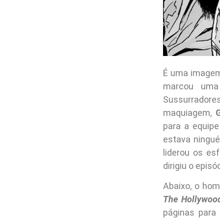
É uma imagem 
marcou uma 
Sussurrador
maquiagem,
G
para a equipe
estava ningu
liderou os es
dirigiu o epis
Abaixo, o ho
The Hollywood
páginas para