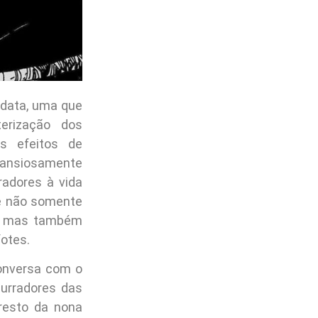
 data, uma que
erização dos
s efeitos de
 ansiosamente
radores à vida
e não somente
ão, mas também
fotes.
onversa com o
surradores das
resto da nona