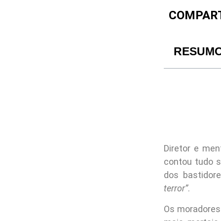
COMPART
RESUM
Diretor e men
contou tudo s
dos bastidor
terror”
.
Os moradores 