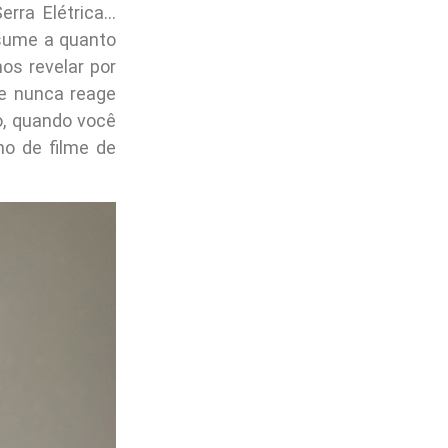
rra Elétrica…
esume a quanto
s revelar por
e nunca reage
o, quando você
o de filme de