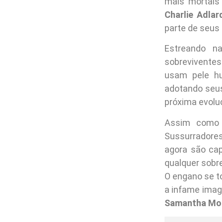
mais mortais
Charlie Adlar
parte de seus
Estreando 
sobreviventes
usam pele h
adotando seu
próxima evoluç
Assim como 
Sussurradores
agora são cap
qualquer sobr
O engano se t
a infame ima
Samantha Mo