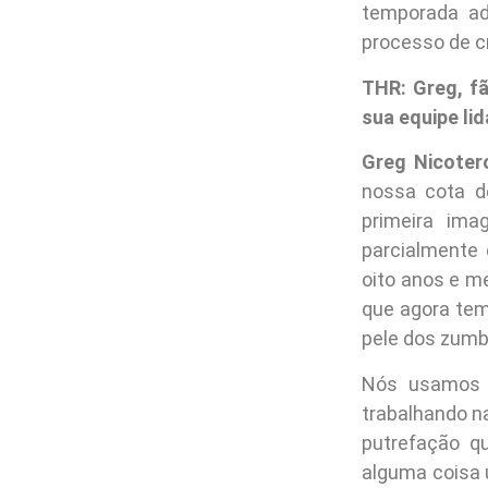
temporada ad
processo de c
THR: Greg, f
sua equipe li
Greg Nicoter
nossa cota d
primeira ima
parcialmente 
oito anos e m
que agora tem
pele dos zumb
Nós usamos o
trabalhando n
putrefação q
alguma coisa 