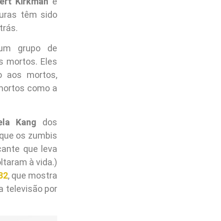
ert Kirkman
e
uras têm sido
trás.
m grupo de
s mortos. Eles
 aos mortos,
mortos como a
ela Kang
dos
 que os zumbis
cante que leva
taram à vida.)
32
, que mostra
a televisão por