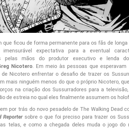
que ficou de forma permanente para os fãs de longa
imensurável expectativa para a eventual caract
es pelas mãos do produtor executivo e lenda do
reg Nicotero
. Em meio às pessoas que esperavam
 de Nicotero enfrentar o desafio de trazer os Sussur
ém mais ninguém menos do que o próprio Nicotero, qu
forços na criação dos Sussurradores para a televis
ódio de estreia no qual eles finalmente assumem os holo
mem por trás do novo pesadelo de The Walking Dead c
 Reporter
sobre o que foi preciso para trazer os Sus
 as telas, e como a chegada deles muda o jogo do 