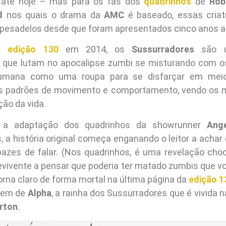
 até hoje – mas para os fãs dos
quadrinhos
de
Rob
d
nos quais o drama da
AMC
é baseado, essas criat
 pesadelos desde que foram apresentados cinco anos a
na
edição 130
em 2014, os
Sussurradores
são u
 que lutam no apocalipse zumbi se misturando com o
umana como uma roupa para se disfarçar em meio
s padrões de movimento e comportamento, vendo os 
ão da vida.
a adaptação dos quadrinhos da showrunner
Ang
, a história original começa enganando o leitor a achar
azes de falar. (Nos quadrinhos, é uma revelação cho
evivente a pensar que poderia ter matado zumbis que vol
orna claro de forma mortal na última página da
edição 1
gem de
Alpha
, a rainha dos Sussurradores que é vivida n
rton
.