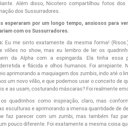
iante. Além disso, Nicotero compartilhou fotos dos 
riação dos Sussurradores.
ãs esperaram por um longo tempo, ansiosos para ve
dariam com os Sussurradores.
o:
Eu me sinto exatamente da mesma forma! (Risos.
e vilões no show, mas eu lembro de ler os quadrinh
gem da Alpha com a espingarda. Ela tinha essa p
derretida e flácida e olhos humanos. Foi arrepiante
eio aprimorando a maquiagem dos zumbis, indo até o limi
os um novo vilão, e que podemos usar o conceito de qu
is e as usam, costurando máscaras? Foi realmente em
s quadrinhos como inspiração, claro, mas confo
as esculturas e aprimorando a imensa quantidade de 
ue faz parecer com um zumbi, mas também faz pa
um pouco diferente. Foi exatamente a mesma coisa que 