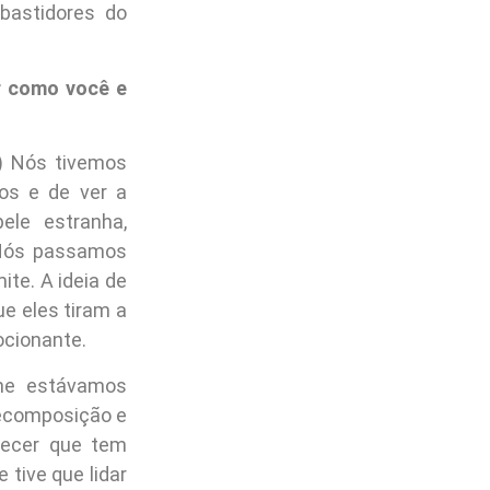
bastidores do
r como você e
) Nós tivemos
os e de ver a
ele estranha,
. Nós passamos
te. A ideia de
e eles tiram a
ocionante.
rme estávamos
decomposição e
recer que tem
tive que lidar