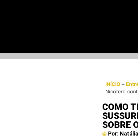
INÍCIO
–
Entr
Nicotero cont
COMO T
SUSSUR
SOBRE O
Por:
Natália