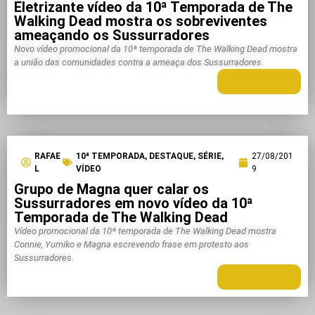
Eletrizante vídeo da 10ª Temporada de The
Walking Dead mostra os sobreviventes
ameaçando os Sussurradores
Novo vídeo promocional da 10ª temporada de The Walking Dead mostra
a união das comunidades contra a ameaça dos Sussurradores.
LEIA MAIS +
RAFAE
10ª TEMPORADA
,
DESTAQUE
,
SÉRIE
,
27/08/201
L
VÍDEO
9
Grupo de Magna quer calar os
Sussurradores em novo vídeo da 10ª
Temporada de The Walking Dead
Vídeo promocional da 10ª temporada de The Walking Dead mostra
Connie, Yumiko e Magna escrevendo frase em protesto aos
Sussurradores.
LEIA MAIS +