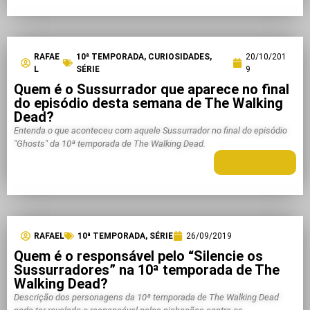
RAFAE
10ª TEMPORADA
,
CURIOSIDADES
,
20/10/201
L
SÉRIE
9
Quem é o Sussurrador que aparece no final
do episódio desta semana de The Walking
Dead?
Entenda o que aconteceu com aquele Sussurrador no final do episódio
"Ghosts" da 10ª temporada de The Walking Dead.
LEIA MAIS +
RAFAEL
10ª TEMPORADA
,
SÉRIE
26/09/2019
Quem é o responsável pelo “Silencie os
Sussurradores” na 10ª temporada de The
Walking Dead?
Descrição dos personagens da 10ª temporada de The Walking Dead