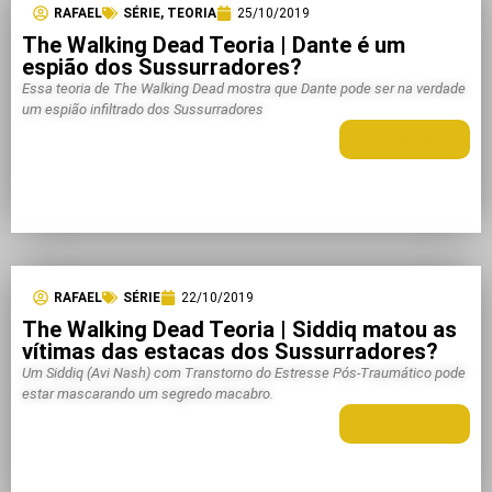
RAFAEL
SÉRIE
,
TEORIA
25/10/2019
The Walking Dead Teoria | Dante é um
espião dos Sussurradores?
Essa teoria de The Walking Dead mostra que Dante pode ser na verdade
um espião infiltrado dos Sussurradores
LEIA MAIS +
RAFAEL
SÉRIE
22/10/2019
The Walking Dead Teoria | Siddiq matou as
vítimas das estacas dos Sussurradores?
Um Siddiq (Avi Nash) com Transtorno do Estresse Pós-Traumático pode
estar mascarando um segredo macabro.
LEIA MAIS +