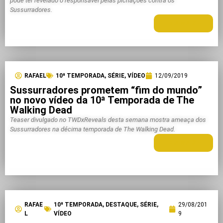
pode ter revelado o responsável pelas pichações contra os
Sussurradores.
LEIA MAIS +
RAFAEL
10ª TEMPORADA
,
SÉRIE
,
VÍDEO
12/09/2019
Sussurradores prometem “fim do mundo”
no novo vídeo da 10ª Temporada de The
Walking Dead
Teaser divulgado no TWDxReveals desta semana mostra ameaça dos
Sussurradores na décima temporada de The Walking Dead.
LEIA MAIS +
RAFAE
10ª TEMPORADA
,
DESTAQUE
,
SÉRIE
,
29/08/201
L
VÍDEO
9