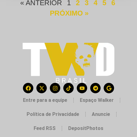
« ANTERIOR
1
2
3
4
5
6
PRÓXIMO »
Entre para a equipe
Espaço Walker
Política de Privacidade
Anuncie
Feed RSS
DepositPhotos