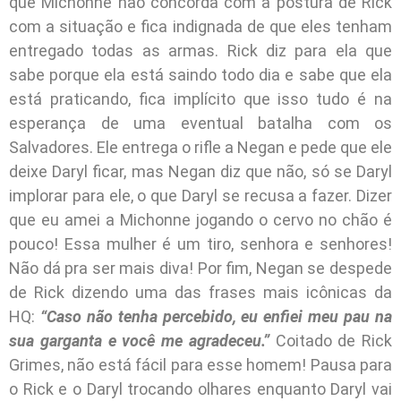
que Michonne não concorda com a postura de Rick
com a situação e fica indignada de que eles tenham
entregado todas as armas. Rick diz para ela que
sabe porque ela está saindo todo dia e sabe que ela
está praticando, fica implícito que isso tudo é na
esperança de uma eventual batalha com os
Salvadores. Ele entrega o rifle a Negan e pede que ele
deixe Daryl ficar, mas Negan diz que não, só se Daryl
implorar para ele, o que Daryl se recusa a fazer. Dizer
que eu amei a Michonne jogando o cervo no chão é
pouco! Essa mulher é um tiro, senhora e senhores!
Não dá pra ser mais diva! Por fim, Negan se despede
de Rick dizendo uma das frases mais icônicas da
HQ:
“Caso não tenha percebido, eu enfiei meu pau na
sua garganta e você me agradeceu.”
Coitado de Rick
Grimes, não está fácil para esse homem! Pausa para
o Rick e o Daryl trocando olhares enquanto Daryl vai