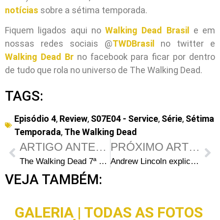
notícias
sobre a sétima temporada.
Fiquem ligados aqui no
Walking Dead Brasil
e em
nossas redes sociais @
TWDBrasil
no twitter e
Walking Dead Br
no facebook para ficar por dentro
de tudo que rola no universo de The Walking Dead.
TAGS:
Episódio 4
,
Review
,
S07E04 - Service
,
Série
,
Sétima
Temporada
,
The Walking Dead
ARTIGO ANTERIOR
PRÓXIMO ARTIGO
The Walking Dead 7ª Temporada Episódio 5 – Go Getters
Andrew Lincoln explica a grande revelação de Rick no 4º episódio da 7ª temporada de The Walking Dead
VEJA TAMBÉM:
GALERIA | TODAS AS FOTOS