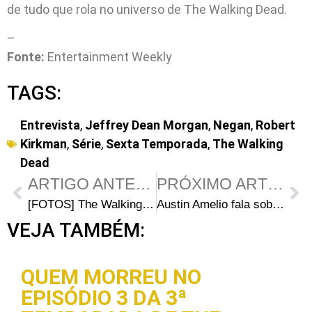
de tudo que rola no universo de The Walking Dead.
–
Fonte:
Entertainment Weekly
TAGS:
Entrevista
,
Jeffrey Dean Morgan
,
Negan
,
Robert
Kirkman
,
Série
,
Sexta Temporada
,
The Walking
Dead
ARTIGO ANTERIOR
PRÓXIMO ARTIGO
[FOTOS] The Walking Dead 6ª Temporada: Promocionais e bastidores do episódio 14
Austin Amelio fala sobre o retorno de Dwight no último episódio de The Walking Dead
VEJA TAMBÉM:
QUEM MORREU NO
EPISÓDIO 3 DA 3ª