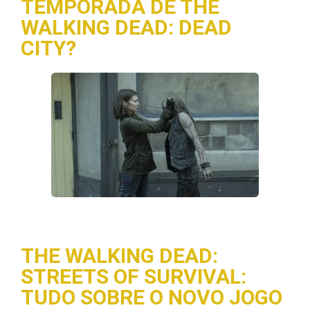
TEMPORADA DE THE
WALKING DEAD: DEAD
CITY?
THE WALKING DEAD:
STREETS OF SURVIVAL:
TUDO SOBRE O NOVO JOGO