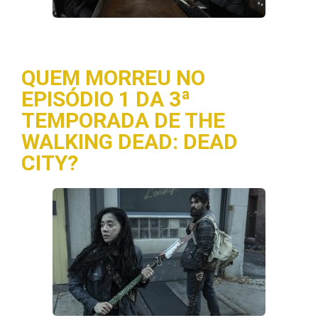
QUEM MORREU NO
EPISÓDIO 1 DA 3ª
TEMPORADA DE THE
WALKING DEAD: DEAD
CITY?