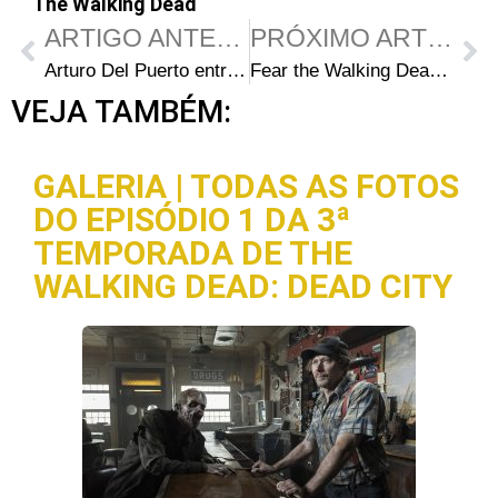
The Walking Dead
ARTIGO ANTERIOR
PRÓXIMO ARTIGO
Arturo Del Puerto entra para o elenco da 2ª temporada de Fear the Walking Dead
Fear the Walking Dead Action Figures Série 1: Travis Manawa
VEJA TAMBÉM:
GALERIA | TODAS AS FOTOS
DO EPISÓDIO 1 DA 3ª
TEMPORADA DE THE
WALKING DEAD: DEAD CITY