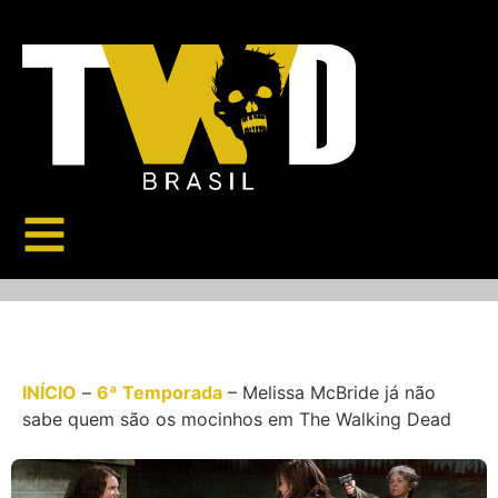
INÍCIO
–
6ª Temporada
–
Melissa McBride já não
sabe quem são os mocinhos em The Walking Dead