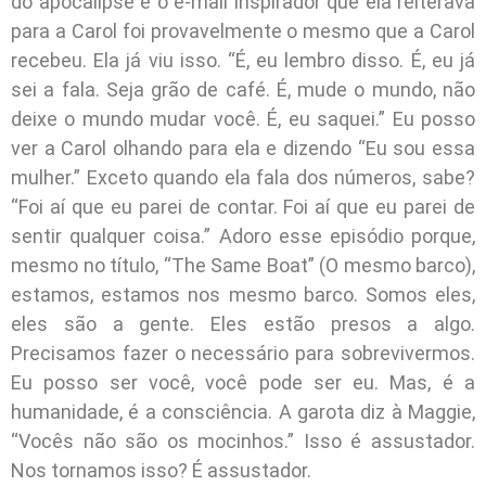
do apocalipse e o e-mail inspirador que ela reiterava
para a Carol foi provavelmente o mesmo que a Carol
recebeu. Ela já viu isso. “É, eu lembro disso. É, eu já
sei a fala. Seja grão de café. É, mude o mundo, não
deixe o mundo mudar você. É, eu saquei.” Eu posso
ver a Carol olhando para ela e dizendo “Eu sou essa
mulher.” Exceto quando ela fala dos números, sabe?
“Foi aí que eu parei de contar. Foi aí que eu parei de
sentir qualquer coisa.” Adoro esse episódio porque,
mesmo no título, “The Same Boat” (O mesmo barco),
estamos, estamos nos mesmo barco. Somos eles,
eles são a gente. Eles estão presos a algo.
Precisamos fazer o necessário para sobrevivermos.
Eu posso ser você, você pode ser eu. Mas, é a
humanidade, é a consciência. A garota diz à Maggie,
“Vocês não são os mocinhos.” Isso é assustador.
Nos tornamos isso? É assustador.