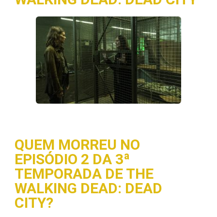
QUEM MORREU NO
EPISÓDIO 2 DA 3ª
TEMPORADA DE THE
WALKING DEAD: DEAD
CITY?