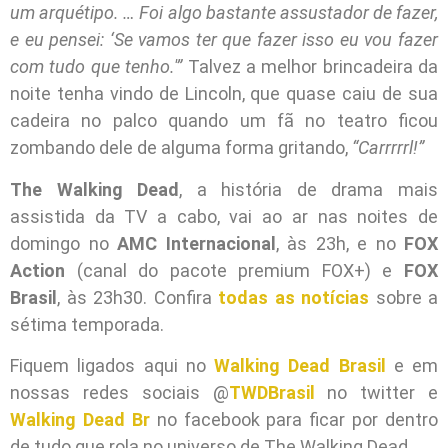
um arquétipo. … Foi algo bastante assustador de fazer,
e eu pensei: ‘Se vamos ter que fazer isso eu vou fazer
com tudo que tenho.'”
Talvez a melhor brincadeira da
noite tenha vindo de Lincoln, que quase caiu de sua
cadeira no palco quando um fã no teatro ficou
zombando dele de alguma forma gritando,
“Carrrrrl!”
The Walking Dead
, a história de drama mais
assistida da TV a cabo, vai ao ar nas noites de
domingo no
AMC Internacional
, às 23h, e no
FOX
Action
(canal do pacote premium FOX+) e
FOX
Brasil
, às 23h30. Confira
todas as notícias
sobre a
sétima temporada.
Fiquem ligados aqui no
Walking Dead Brasil
e em
nossas redes sociais @
TWDBrasil
no twitter e
Walking Dead Br
no facebook para ficar por dentro
de tudo que rola no universo de The Walking Dead.