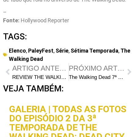
–
Fonte:
Hollywood Reporter
TAGS:
Elenco
,
PaleyFest
,
Série
,
Sétima Temporada
,
The
Walking Dead
ARTIGO ANTERIOR
PRÓXIMO ARTIGO
REVIEW THE WALKING DEAD S07E14 – “The Other Side”: Não é a sua hora
The Walking Dead 7ª Temporada: 5 Perguntas em aberto após “The Other Side”
VEJA TAMBÉM:
GALERIA | TODAS AS FOTOS
DO EPISÓDIO 2 DA 3ª
TEMPORADA DE THE
WALKING DEAD: DEAD CITY