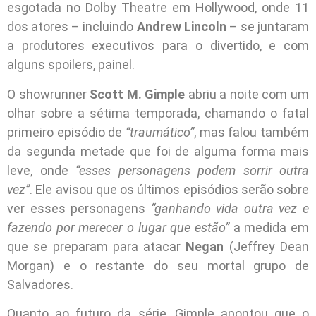
esgotada no Dolby Theatre em Hollywood, onde 11
dos atores – incluindo
Andrew Lincoln
– se juntaram
a produtores executivos para o divertido, e com
alguns spoilers, painel.
O showrunner
Scott M. Gimple
abriu a noite com um
olhar sobre a sétima temporada, chamando o fatal
primeiro episódio de
“traumático”
, mas falou também
da segunda metade que foi de alguma forma mais
leve, onde
“esses personagens podem sorrir outra
vez”
. Ele avisou que os últimos episódios serão sobre
ver esses personagens
“ganhando vida outra vez e
fazendo por merecer o lugar que estão”
a medida em
que se preparam para atacar
Negan
(Jeffrey Dean
Morgan) e o restante do seu mortal grupo de
Salvadores.
Quanto ao futuro da série, Gimple apontou que o