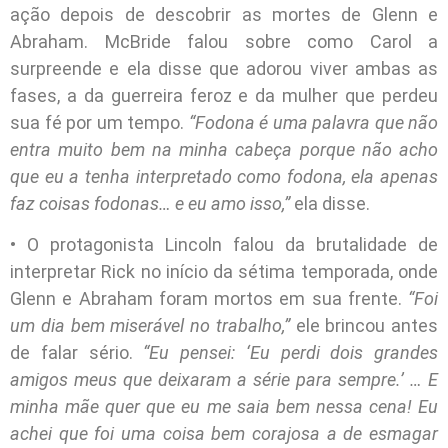
ação depois de descobrir as mortes de Glenn e
Abraham. McBride falou sobre como Carol a
surpreende e ela disse que adorou viver ambas as
fases, a da guerreira feroz e da mulher que perdeu
sua fé por um tempo.
“Fodona é uma palavra que não
entra muito bem na minha cabeça porque não acho
que eu a tenha interpretado como fodona, ela apenas
faz coisas fodonas… e eu amo isso,”
ela disse.
• O protagonista Lincoln falou da brutalidade de
interpretar Rick no início da sétima temporada, onde
Glenn e Abraham foram mortos em sua frente.
“Foi
um dia bem miserável no trabalho,”
ele brincou antes
de falar sério.
“Eu pensei: ‘Eu perdi dois grandes
amigos meus que deixaram a série para sempre.’ … E
minha mãe quer que eu me saia bem nessa cena! Eu
achei que foi uma coisa bem corajosa a de esmagar