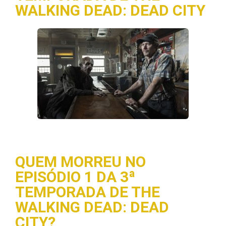
WALKING DEAD: DEAD CITY
QUEM MORREU NO
EPISÓDIO 1 DA 3ª
TEMPORADA DE THE
WALKING DEAD: DEAD
CITY?