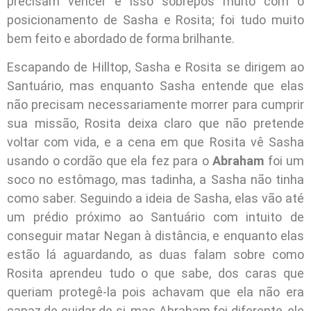
precisam vencer e isso sobrepôs muito com o
posicionamento de Sasha e Rosita; foi tudo muito
bem feito e abordado de forma brilhante.
Escapando de Hilltop, Sasha e Rosita se dirigem ao
Santuário, mas enquanto Sasha entende que elas
não precisam necessariamente morrer para cumprir
sua missão, Rosita deixa claro que não pretende
voltar com vida, e a cena em que Rosita vê Sasha
usando o cordão que ela fez para o
Abraham
foi um
soco no estômago, mas tadinha, a Sasha não tinha
como saber. Seguindo a ideia de Sasha, elas vão até
um prédio próximo ao Santuário com intuito de
conseguir matar Negan à distância, e enquanto elas
estão lá aguardando, as duas falam sobre como
Rosita aprendeu tudo o que sabe, dos caras que
queriam protegê-la pois achavam que ela não era
capaz de cuidar de si, mas Abraham foi diferente, ele