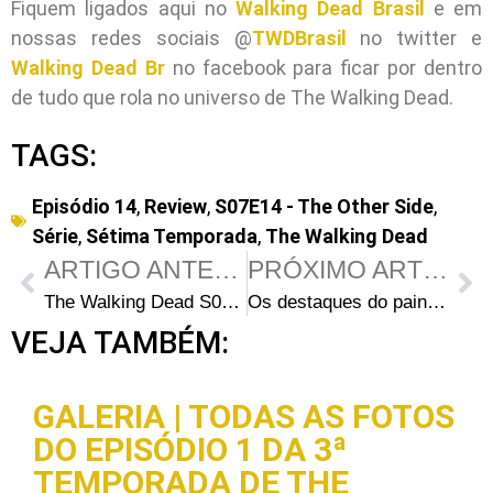
Fiquem ligados aqui no
Walking Dead Brasil
e em
nossas redes sociais @
TWDBrasil
no twitter e
Walking Dead Br
no facebook para ficar por dentro
de tudo que rola no universo de The Walking Dead.
TAGS:
Episódio 14
,
Review
,
S07E14 - The Other Side
,
Série
,
Sétima Temporada
,
The Walking Dead
ARTIGO ANTERIOR
PRÓXIMO ARTIGO
The Walking Dead S07E14: 5 coisas que você pode ter perdido em “The Other Side”
Os destaques do painel de The Walking Dead no PaleyFest 2017
VEJA TAMBÉM:
GALERIA | TODAS AS FOTOS
DO EPISÓDIO 1 DA 3ª
TEMPORADA DE THE