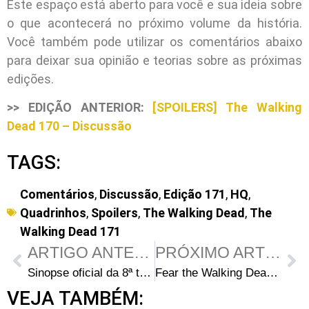
Este espaço está aberto para você e sua ideia sobre
o que acontecerá no próximo volume da história.
Você também pode utilizar os comentários abaixo
para deixar sua opinião e teorias sobre as próximas
edições.
>> EDIÇÃO ANTERIOR:
[SPOILERS] The Walking
Dead 170 – Discussão
TAGS:
Comentários
,
Discussão
,
Edição 171
,
HQ
,
Quadrinhos
,
Spoilers
,
The Walking Dead
,
The
Walking Dead 171
ARTIGO ANTERIOR
PRÓXIMO ARTIGO
Sinopse oficial da 8ª temporada de The Walking Dead
Fear the Walking Dead 3ª Temporada: Perguntas e Respostas com Frank Dillane (Nick)
VEJA TAMBÉM: