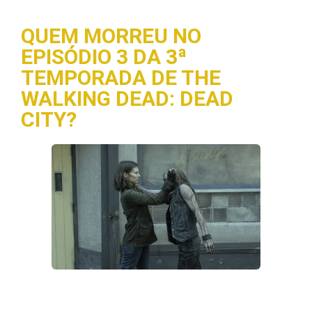
QUEM MORREU NO
EPISÓDIO 3 DA 3ª
TEMPORADA DE THE
WALKING DEAD: DEAD
CITY?