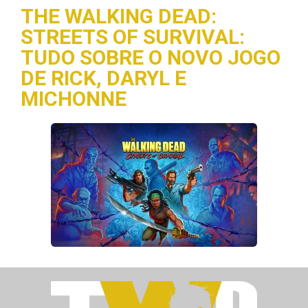
THE WALKING DEAD:
STREETS OF SURVIVAL:
TUDO SOBRE O NOVO JOGO
DE RICK, DARYL E
MICHONNE