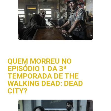
QUEM MORREU NO
EPISÓDIO 1 DA 3ª
TEMPORADA DE THE
WALKING DEAD: DEAD
CITY?