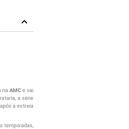
o na
AMC
e vai
ataria, a série
após a estreia
as temporadas,