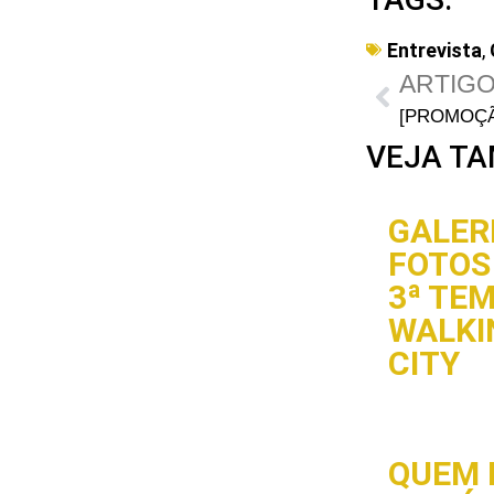
Entrevista
,
ARTIGO
VEJA TA
GALERI
FOTOS 
3ª TE
WALKI
CITY
QUEM 