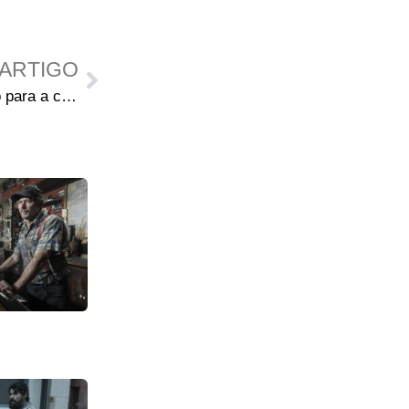
ARTIGO
Storyboards de Greg Nicotero para a cena épica dos zumbis no supermercado no episódio S04E01 “30 Days Without an Accident”