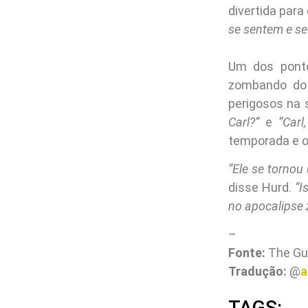
divertida para
se sentem e se
Um dos ponto
zombando do 
perigosos na 
Carl?”
e
“Carl
temporada e 
“Ele se torno
disse Hurd.
“I
no apocalipse
–
Fonte:
The Gu
Tradução:
@
a
TAGS: