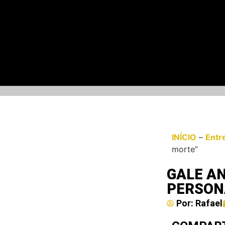
INÍCIO
–
Entr
morte”
GALE A
PERSON
Por:
Rafael