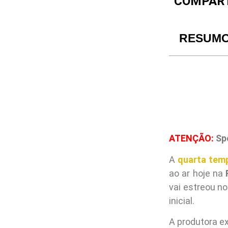
COMPART
RESUM
ATENÇÃO:
Spo
A
quarta tem
ao ar hoje na
vai estreou n
inicial.
A produtora e