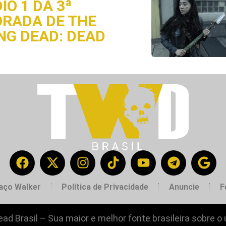
IO 1 DA 3ª
RADA DE THE
NG DEAD: DEAD
aço Walker
Política de Privacidade
Anuncie
F
ad Brasil – Sua maior e melhor fonte brasileira sobre o