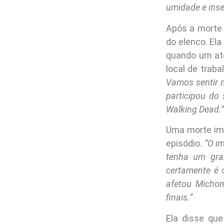
umidade e inse
Após a morte 
do elenco. El
quando um ato
local de trab
Vamos sentir m
participou do
Walking Dead.”
Uma morte imp
episódio.
“O i
tenha um gran
certamente é 
afetou Micho
finais.”
Ela disse qu