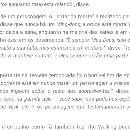
tos enquanto maio está rolando”
, disse.
de um personagem, o “jantar da morte” é realizado pa
a disse que nunca há um
“ding-dong, a bruxa está morta”
r deixa a série, enquanto na maioria das séries e em 
alho existem os desordeiros.
“É sempre: Meu Deus, isso 
uito a sua falta, mas estaremos em contato.”
, disse.
“T
 show manteve contato e eles sempre serão uma parte 
ortante na terceira temporada foi o horrível fim de An
mportante está em nunca matar um personagem a menos
de impacto sobre o resto dos sobreviventes.”
, diss
o caso na partida dela – você sabe, nós podemos expl
nne, Rick, etc – os personagens que testemunharam 
e o empenho como fã também fez The Walking Dead