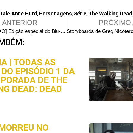
Gale Anne Hurd
,
Personagens
,
Série
,
The Walking Dead
 ANTERIOR
PRÓXIMO 
[PROMOÇÃO] Edição especial do Blu-ray da 3ª Temporada de The Walking Dead
MBÉM:
A | TODAS AS
DO EPISÓDIO 1 DA
MPORADA DE THE
NG DEAD: DEAD
MORREU NO