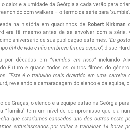
 o calor e a umidade da Geórgia a cada verão para cria
reenchido com walkers – o termo da série para ‘zumbis’
seada na história em quadrinhos de
Robert Kirkman
c
d era fã mesmo antes de se envolver com a série. 
cimo aniversário de sua publicação este mês.
“Eu gost
po útil de vida e não um breve fim, eu espero”,
disse Hurd
ou por décadas em
“mundos em risco”
incluindo Ali
 do Futuro e quase todos os outros filmes do gênero
nos.
“Este é o trabalho mais divertido em uma carreira
urd, revelando a camaradagem do elenco e da equipe,
o de Graças, o elenco e a equipe estão na Geórgia para
 a “família” tem um nível de compromisso que ela nun
cha que estaríamos cansados uns dos outros neste p
amos entusiasmados por voltar a trabalhar 14 horas por