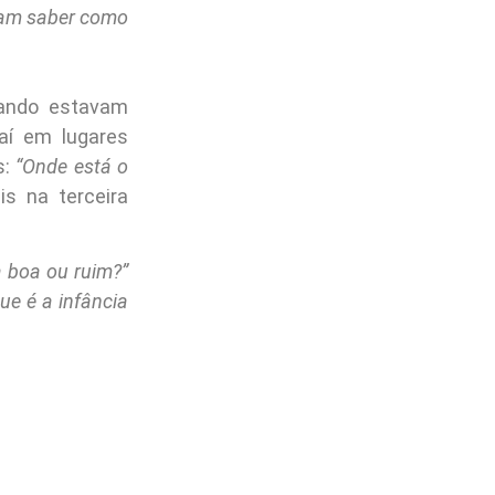
ixam saber como
uando estavam
aí em lugares
s:
“Onde está o
s na terceira
 boa ou ruim?”
ue é a infância