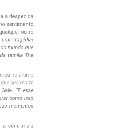
ra a despedida
no sentimento
qualquer outro
é uma tragédia!
odo mundo que
da família The
drea no último
 que sua morte
e Gale.
“E esse
orar como isso
seus momentos
 a série mais