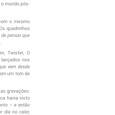
r o mundo pós-
.
om o mesmo
Os quadrinhos
o de pensar que
.
en, Twister, O
 lançados nos
 que vem desde
 com um tom de
 as gravações.
ca havia visto
onto – e então
 dia no calor,