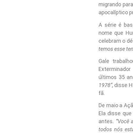
migrando para
apocalíptico p
A série é ba
nome que Hur
celebram o dé
temos esse tem
Gale trabalh
Exterminador
últimos 35 a
1978”,
disse H
fã.
De maio a Açã
Ela disse que
antes.
“Você a
todos nós est