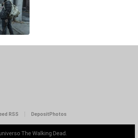
eed RSS
DepositPhotos
 universo The Walking Dead.