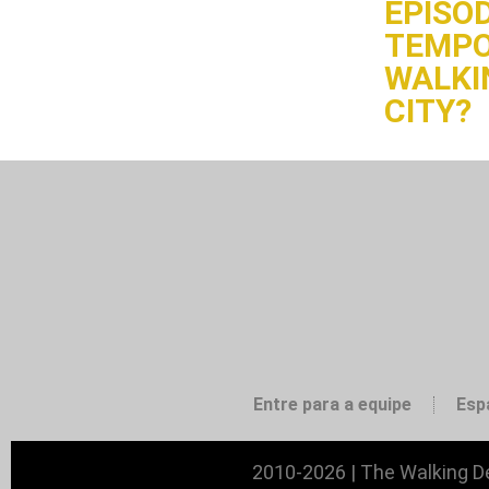
EPISÓD
TEMPO
WALKI
CITY?
Entre para a equipe
Esp
2010-2026 | The Walking De