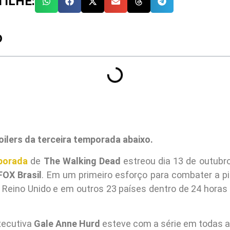
ILHE:
O
ilers da terceira temporada abaixo.
porada
de
The Walking Dead
estreou dia 13 de outubr
FOX Brasil
. Em um primeiro esforço para combater a pir
o Reino Unido e em outros 23 países dentro de 24 horas 
xecutiva
Gale Anne Hurd
esteve com a série em todas 