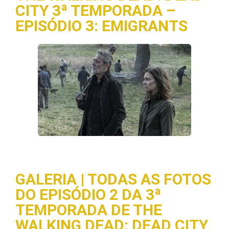
CITY 3ª TEMPORADA –
EPISÓDIO 3: EMIGRANTS
GALERIA | TODAS AS FOTOS
DO EPISÓDIO 2 DA 3ª
TEMPORADA DE THE
WALKING DEAD: DEAD CITY