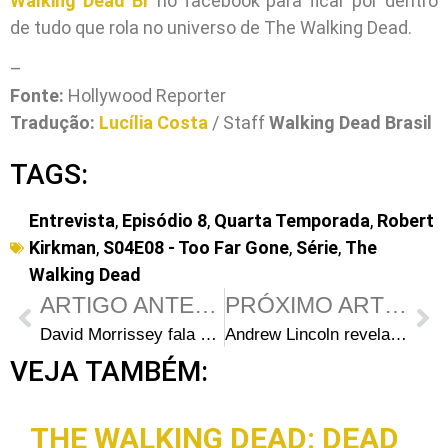
Walking Dead Br
no facebook para ficar por dentro
de tudo que rola no universo de The Walking Dead.
–
Fonte:
Hollywood Reporter
Tradução:
Lucília Costa
/ Staff
Walking Dead Brasil
TAGS:
Entrevista
,
Episódio 8
,
Quarta Temporada
,
Robert
Kirkman
,
S04E08 - Too Far Gone
,
Série
,
The
Walking Dead
ARTIGO ANTERIOR
PRÓXIMO ARTIGO
David Morrissey fala sobre o destino do Governador: “Ele teve o que mereceu”
Andrew Lincoln revela: “O episódio mais controverso da série ainda está por vir”
VEJA TAMBÉM:
THE WALKING DEAD: DEAD