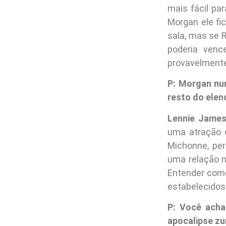
mais fácil pa
Morgan ele fi
sala, mas se 
poderia venc
provavelmente
P: Morgan nu
resto do elen
Lennie James
uma atração 
Michonne, per
uma relação n
Entender como
estabelecidos
P: Você acha
apocalipse z