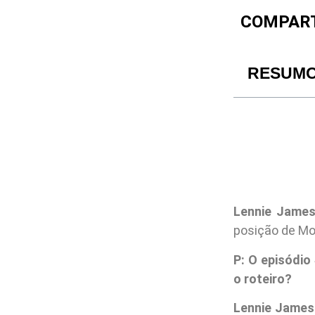
COMPART
RESUM
Lennie Jame
posição de Mo
P: O episódio
o roteiro?
Lennie James