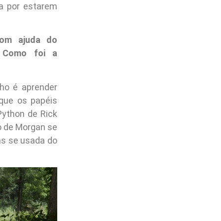
a por estarem
com ajuda do
. Como foi a
ho é aprender
rque os papéis
Python de Rick
o de Morgan se
as se usada do