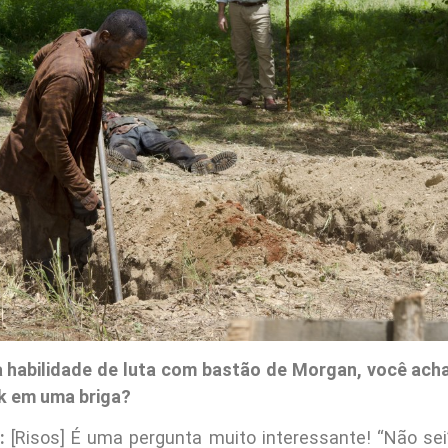
 habilidade de luta com bastão de Morgan, você ach
k em uma briga?
:
[Risos] É uma pergunta muito interessante! “Não sei