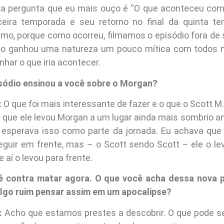
” a pergunta que eu mais ouço é “O que aconteceu co
rceira temporada e seu retorno no final da quinta t
mo, porque como ocorreu, filmamos o episódio fora de 
dio ganhou uma natureza um pouco mítica com todos 
nhar o que iria acontecer.
isódio ensinou a você sobre o Morgan?
:
O que foi mais interessante de fazer e o que o Scott M
i que ele levou Morgan a um lugar ainda mais sombrio a
 esperava isso como parte da jornada. Eu achava qu
seguir em frente, mas – o Scott sendo Scott – ele o le
 aí o levou para frente.
é contra matar agora. O que você acha dessa nova p
lgo ruim pensar assim em um apocalipse?
:
Acho que estamos prestes a descobrir. O que pode s