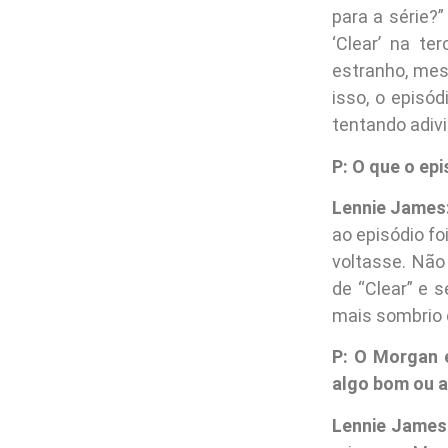
para a série?
‘Clear’ na te
estranho, mes
isso, o episó
tentando adivi
P: O que o ep
Lennie James
ao episódio fo
voltasse. Não
de “Clear” e 
mais sombrio e
P: O Morgan 
algo bom ou a
Lennie James