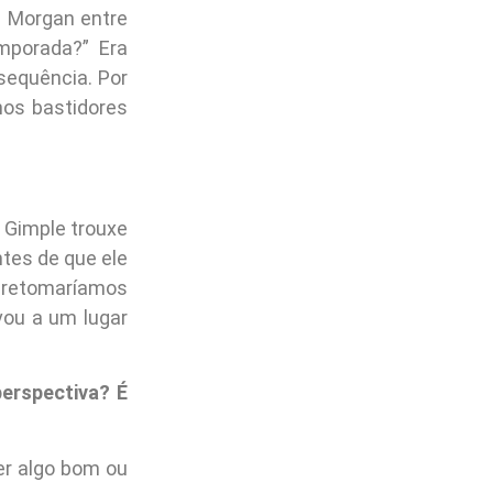
m Morgan entre
emporada?” Era
sequência. Por
nos bastidores
. Gimple trouxe
ntes de que ele
e retomaríamos
vou a um lugar
erspectiva? É
er algo bom ou