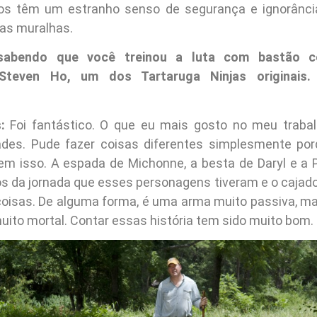
nos têm um estranho senso de segurança e ignorânci
las muralhas.
sabendo que você treinou a luta com bastão 
l Steven Ho, um dos Tartaruga Ninjas originais
:
Foi fantástico. O que eu mais gosto no meu trabal
ades. Pude fazer coisas diferentes simplesmente po
em isso. A espada de Michonne, a besta de Daryl e a 
os da jornada que esses personagens tiveram e o cajad
coisas. De alguma forma, é uma arma muito passiva, m
 muito mortal. Contar essas história tem sido muito bom.