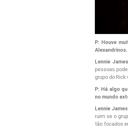
P: Houve mui
Alexandrinos.
Lennie James
pessoas podem
grupo do Rick 
P: Há algo q
no mundo ext
Lennie James
ruim se o gru
tão focados e