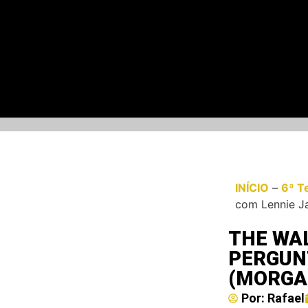
INÍCIO
–
6ª T
com Lennie J
THE WA
PERGUN
(MORGA
Por:
Rafael