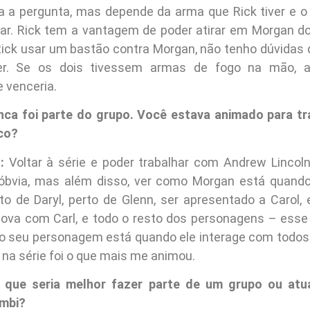
ra a pergunta, mas depende da arma que Rick tiver e o
car. Rick tem a vantagem de poder atirar em Morgan do
Rick usar um bastão contra Morgan, não tenho dúvidas
er. Se os dois tivessem armas de fogo na mão, 
 venceria.
nca foi parte do grupo. Você estava animado para tr
co?
:
Voltar à série e poder trabalhar com Andrew Linco
óbvia, mas além disso, ver como Morgan está quando 
to de Daryl, perto de Glenn, ser apresentado a Carol,
ova com Carl, e todo o resto dos personagens – esse f
 seu personagem está quando ele interage com todos
 na série foi o que mais me animou.
 que seria melhor fazer parte de um grupo ou atu
umbi?