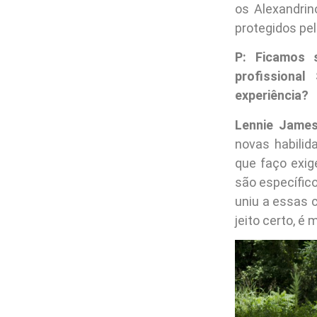
os Alexandri
protegidos pe
P: Ficamos 
profissiona
experiência?
Lennie James
novas habilid
que faço exig
são específic
uniu a essas 
jeito certo, é