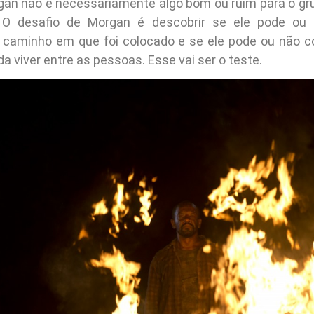
gan não é necessariamente algo bom ou ruim para o gru
. O desafio de Morgan é descobrir se ele pode ou 
e caminho em que foi colocado e se ele pode ou não c
a viver entre as pessoas. Esse vai ser o teste.