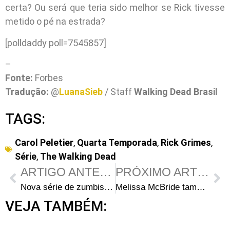
certa? Ou será que teria sido melhor se Rick tivesse
metido o pé na estrada?
[polldaddy poll=7545857]
–
Fonte:
Forbes
Tradução:
@
LuanaSieb
/ Staff
Walking Dead Brasil
TAGS:
Carol Peletier
,
Quarta Temporada
,
Rick Grimes
,
Série
,
The Walking Dead
ARTIGO ANTERIOR
PRÓXIMO ARTIGO
Nova série de zumbis a caminho! CW encomenda série baseada nos quadrinhos iZombie
Melissa McBride também ficou ‘confusa’ com o que aconteceu com Carol
VEJA TAMBÉM: