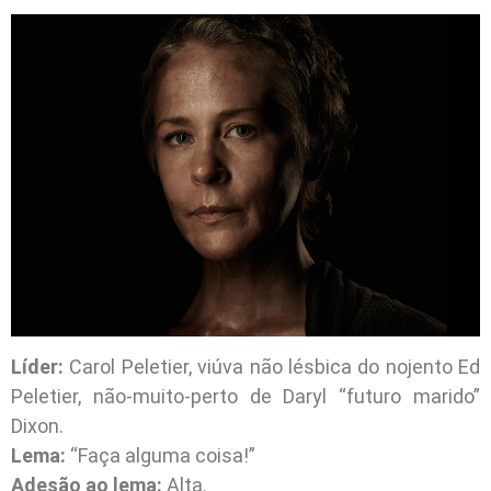
Líder:
Carol Peletier, viúva não lésbica do nojento Ed
Peletier, não-muito-perto de Daryl “futuro marido”
Dixon.
Lema:
“Faça alguma coisa!”
Adesão ao lema:
Alta.