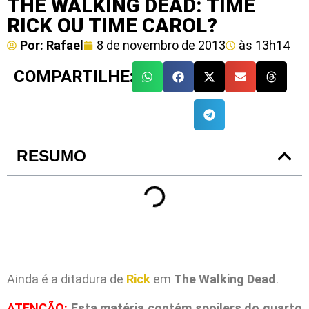
THE WALKING DEAD: TIME
RICK OU TIME CAROL?
Por:
Rafael
8 de novembro de 2013
às
13h14
COMPARTILHE:
RESUMO
Ainda é a ditadura de
Rick
em
The Walking Dead
.
ATENÇÃO:
Esta matéria contém spoilers do quarto