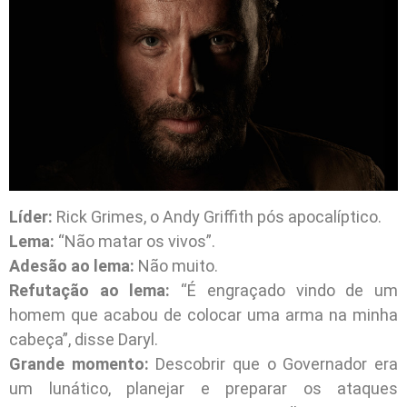
Líder:
Rick Grimes, o Andy Griffith pós apocalíptico.
Lema:
“Não matar os vivos”.
Adesão ao lema:
Não muito.
Refutação ao lema:
“É engraçado vindo de um
homem que acabou de colocar uma arma na minha
cabeça”, disse Daryl.
Grande momento:
Descobrir que o Governador era
um lunático, planejar e preparar os ataques