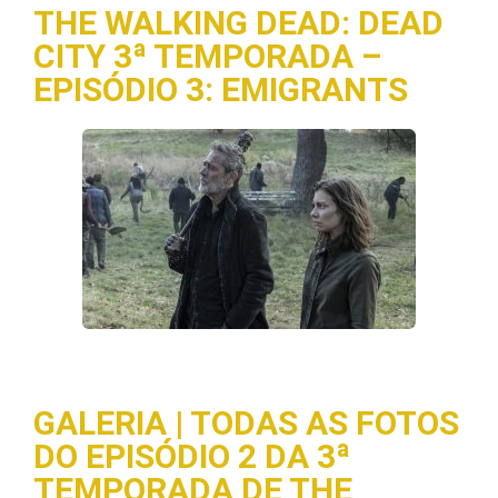
THE WALKING DEAD: DEAD
CITY 3ª TEMPORADA –
EPISÓDIO 3: EMIGRANTS
GALERIA | TODAS AS FOTOS
DO EPISÓDIO 2 DA 3ª
TEMPORADA DE THE