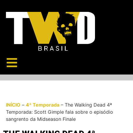
INÍCIO
–
4ª Temporada
–
The Walking Dead 4ª
Temporada: Scott Gimple fala sobre o episódio
sangrento da Midseason Finale