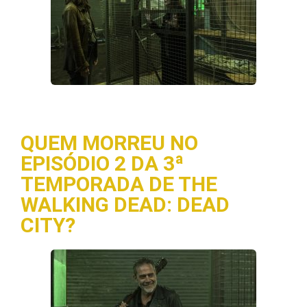
QUEM MORREU NO
EPISÓDIO 2 DA 3ª
TEMPORADA DE THE
WALKING DEAD: DEAD
CITY?