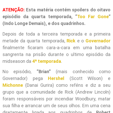
ATENÇÃO:
Esta matéria contém spoilers do oitavo
episódio da quarta temporada, “
Too Far Gone
”
(Indo Longe Demais), e dos quadrinhos.
Depois de toda a terceira temporada e a primeira
metade da quarta temporada,
Rick
e o
Governador
finalmente ficaram cara-a-cara em uma batalha
sangrenta na prisão durante o ultimo episódio da
midseason da
4ª temporada
.
No episódio,
“Brian”
(mais conhecido como
Governador) pega
Hershel
(Scott Wilson) e
Michonne
(Danai Gurira) como reféns e diz a seu
grupo que a comunidade de Rick (Andrew Lincoln)
foram responsáveis por incendiar Woodbury, matar
sua filha e arrancar um de seus olhos. Em uma cena
diretamente ligada aos quadrinhos de
Robert