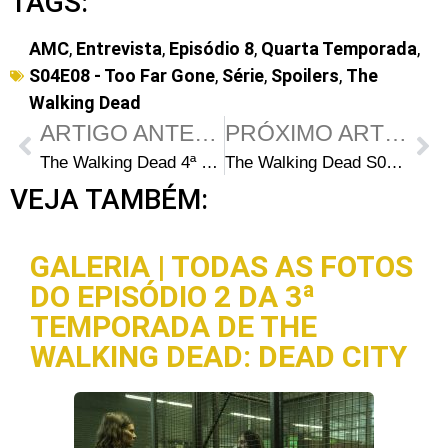
TAGS:
AMC
,
Entrevista
,
Episódio 8
,
Quarta Temporada
,
S04E08 - Too Far Gone
,
Série
,
Spoilers
,
The
Walking Dead
ARTIGO ANTERIOR
PRÓXIMO ARTIGO
The Walking Dead 4ª Temporada: Audiência do episódio S04E08 – Too Far Gone
The Walking Dead S04E08: “SPOILER” compartilha detalhes sobre a despedida emocionante (e horrível)
VEJA TAMBÉM:
GALERIA | TODAS AS FOTOS
DO EPISÓDIO 2 DA 3ª
TEMPORADA DE THE
WALKING DEAD: DEAD CITY