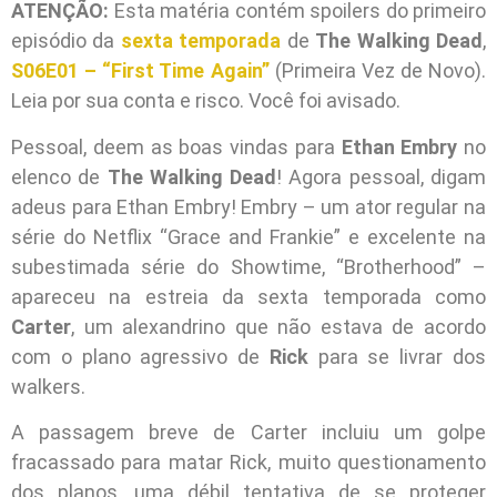
ATENÇÃO:
Esta matéria contém spoilers do primeiro
episódio da
sexta temporada
de
The Walking Dead
,
S06E01 – “First Time Again”
(Primeira Vez de Novo).
Leia por sua conta e risco. Você foi avisado.
Pessoal, deem as boas vindas para
Ethan Embry
no
elenco de
The Walking Dead
! Agora pessoal, digam
adeus para Ethan Embry! Embry – um ator regular na
série do Netflix “Grace and Frankie” e excelente na
subestimada série do Showtime, “Brotherhood” –
apareceu na estreia da sexta temporada como
Carter
, um alexandrino que não estava de acordo
com o plano agressivo de
Rick
para se livrar dos
walkers.
A passagem breve de Carter incluiu um golpe
fracassado para matar Rick, muito questionamento
dos planos, uma débil tentativa de se proteger