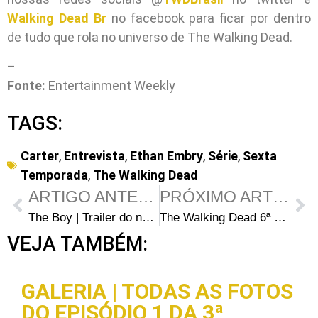
Walking Dead Br
no facebook para ficar por dentro
de tudo que rola no universo de The Walking Dead.
–
Fonte:
Entertainment Weekly
TAGS:
Carter
,
Entrevista
,
Ethan Embry
,
Série
,
Sexta
Temporada
,
The Walking Dead
ARTIGO ANTERIOR
PRÓXIMO ARTIGO
The Boy | Trailer do novo filme de Lauren Cohan
The Walking Dead 6ª Temporada: Análise antecipada do episódio 2 – “JSS”
VEJA TAMBÉM:
GALERIA | TODAS AS FOTOS
DO EPISÓDIO 1 DA 3ª