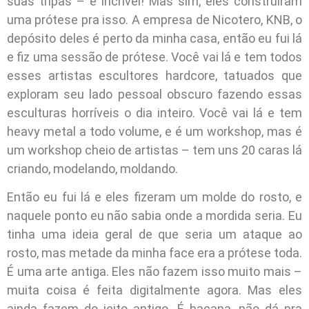
suas tripas – é incrível! Mas sim, eles construíram
uma prótese pra isso. A empresa de Nicotero, KNB, o
depósito deles é perto da minha casa, então eu fui lá
e fiz uma sessão de prótese. Você vai lá e tem todos
esses artistas escultores hardcore, tatuados que
exploram seu lado pessoal obscuro fazendo essas
esculturas horríveis o dia inteiro. Você vai lá e tem
heavy metal a todo volume, e é um workshop, mas é
um workshop cheio de artistas – tem uns 20 caras lá
criando, modelando, moldando.
Então eu fui lá e eles fizeram um molde do rosto, e
naquele ponto eu não sabia onde a mordida seria. Eu
tinha uma ideia geral de que seria um ataque ao
rosto, mas metade da minha face era a prótese toda.
É uma arte antiga. Eles não fazem isso muito mais –
muita coisa é feita digitalmente agora. Mas eles
ainda fazem do jeito antigo. É bacana, não dá pra