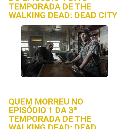
TEMPORADA DE THE
WALKING DEAD: DEAD CITY
QUEM MORREU NO
EPISÓDIO 1 DA 3ª
TEMPORADA DE THE
WALKING DEAD: DEAD