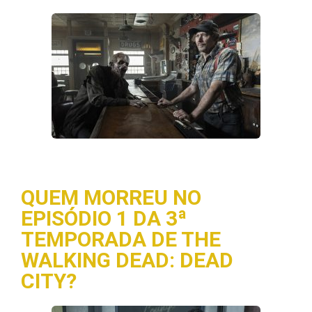
QUEM MORREU NO
EPISÓDIO 1 DA 3ª
TEMPORADA DE THE
WALKING DEAD: DEAD
CITY?