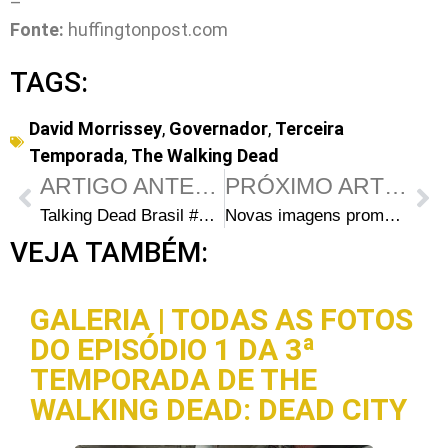
–
Fonte:
huffingtonpost.com
TAGS:
David Morrissey
,
Governador
,
Terceira
Temporada
,
The Walking Dead
ARTIGO ANTERIOR
PRÓXIMO ARTIGO
Talking Dead Brasil #1 – Kevin Smith e Steven Yeun
Novas imagens promocionais do episódio 3×10 – “Home” mostra Daryl Dixon em ação
VEJA TAMBÉM:
GALERIA | TODAS AS FOTOS
DO EPISÓDIO 1 DA 3ª
TEMPORADA DE THE
WALKING DEAD: DEAD CITY