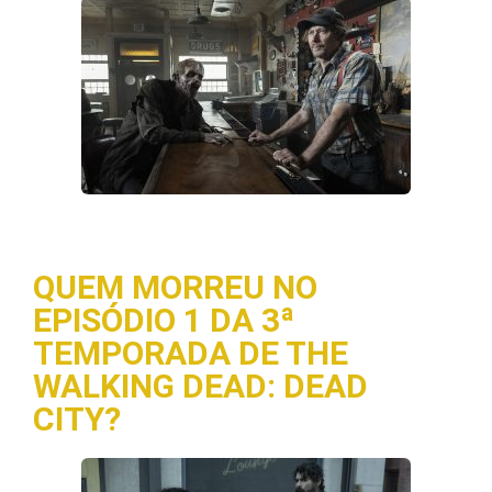
QUEM MORREU NO
EPISÓDIO 1 DA 3ª
TEMPORADA DE THE
WALKING DEAD: DEAD
CITY?