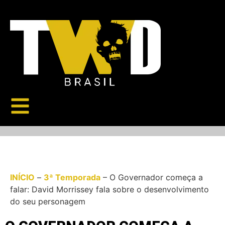
INÍCIO
–
3ª Temporada
–
O Governador começa a
falar: David Morrissey fala sobre o desenvolvimento
do seu personagem