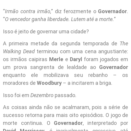
“
Irmão contra irmão,
” diz ferozmente o
Governador
.
“
O vencedor ganha liberdade. Lutem até a morte.
”
Isso é jeito de governar uma cidade?
A primeira metade da segunda temporada de
The
Walking Dead
terminou com uma cena angustiante:
os irmãos caipiras
Merle
e
Daryl
foram jogados em
um prova sangrenta de lealdade ao
Governador
enquanto ele mobilizava seu rebanho – os
moradores de
Woodbury
– a incitarem a briga.
Isso foi em
Dezembro
passado.
As coisas ainda não se acalmaram, pois a série de
sucesso retorna para mais oito episódios. O jogo de
morte continua. O
Governador
, interpretado por
David Morrissey
, é incrivelmente opressivo, até