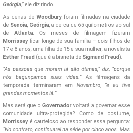
Geórgia
,”
ele diz rindo.
As cenas de
Woodbury
foram filmadas na ciadade
de
Senoia
,
Geórgia
, a cerca de 65 quilometros ao sul
de
Atlanta
. Os meses de filmagem fizeram
Morrissey
ficar longe de sua família – dois filhos de
17 e 8 anos, uma filha de 15 e sua mulher, a novelista
Esther Freud
(que é a bisneta de
Sigmund Freud
).
“As pessoas que moram lá são ótimas,” diz, “porque
nós bagunçamos suas vidas.”
As filmagens da
temporada terminaram em
Novembro
,
“e eu tive
grandes momentos lá.”
Mas será que o
Governador
voltará a governar esse
comunidade ultra-protegida? Como de costume,
Morrissey
é cauteloso ao responder essa pergunta:
“No contrato, continuarei na série por cinco anos. Mas