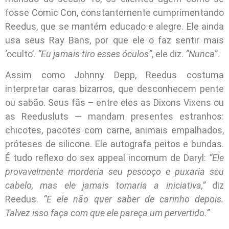
fosse Comic Con, constantemente cumprimentando
Reedus, que se mantém educado e alegre. Ele ainda
usa seus Ray Bans, por que ele o faz sentir mais
‘oculto’.
“Eu jamais tiro esses óculos”
, ele diz.
“Nunca”
.
Assim como Johnny Depp, Reedus costuma
interpretar caras bizarros, que desconhecem pente
ou sabão. Seus fãs – entre eles as Dixons Vixens ou
as Reedusluts — mandam presentes estranhos:
chicotes, pacotes com carne, animais empalhados,
próteses de silicone. Ele autografa peitos e bundas.
É tudo reflexo do sex appeal incomum de Daryl:
“Ele
provavelmente morderia seu pescoço e puxaria seu
cabelo, mas ele jamais tomaria a iniciativa,”
diz
Reedus.
“E ele não quer saber de carinho depois.
Talvez isso faça com que ele pareça um pervertido.”