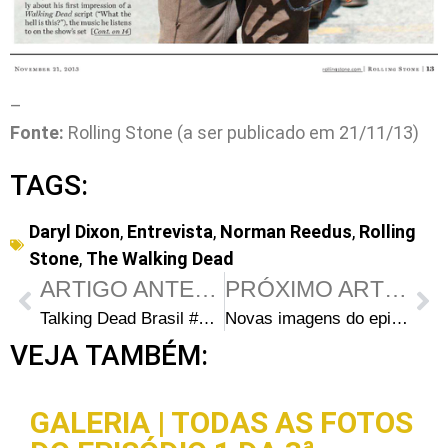
–
Fonte:
Rolling Stone (a ser publicado em 21/11/13)
TAGS:
Daryl Dixon
,
Entrevista
,
Norman Reedus
,
Rolling
Stone
,
The Walking Dead
ARTIGO ANTERIOR
PRÓXIMO ARTIGO
Talking Dead Brasil #13 – Adam Savage e Breckin Meyer
Novas imagens do episódio S04E06 “Live Bait”: Quem será a “Isca Viva” para esses zumbis?
VEJA TAMBÉM:
GALERIA | TODAS AS FOTOS