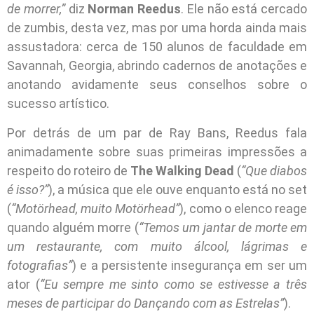
de morrer,”
diz
Norman Reedus
. Ele não está cercado
de zumbis, desta vez, mas por uma horda ainda mais
assustadora: cerca de 150 alunos de faculdade em
Savannah, Georgia, abrindo cadernos de anotações e
anotando avidamente seus conselhos sobre o
sucesso artístico.
Por detrás de um par de Ray Bans, Reedus fala
animadamente sobre suas primeiras impressões a
respeito do roteiro de
The Walking Dead
(
“Que diabos
é isso?”
), a música que ele ouve enquanto está no set
(
“Motörhead, muito Motörhead”
), como o elenco reage
quando alguém morre (
“Temos um jantar de morte em
um restaurante, com muito álcool, lágrimas e
fotografias”
) e a persistente insegurança em ser um
ator (
“Eu sempre me sinto como se estivesse a três
meses de participar do Dançando com as Estrelas”
).