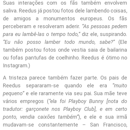
Suas interações com os fãs também envolvem
saliva. Reedus já postou fotos dele lambendo coisas,
de amigos a monumentos europeus. Os fãs
perceberam e resolveram aderir.
“As pessoas pedem
para eu lambê-las o tempo todo,”
diz ele, suspirando.
“Eu não posso lamber todo mundo, sabe?”
(Ele
também postou fotos onde vestia saia de bailarina
ou fofas pantufas de coelhinho. Reedus é ótimo no
Instagram.)
A tristeza parece também fazer parte. Os pais de
Reedus separaram-se quando ele era
“muito
pequeno”
e ele raramente via seu pai. Sua mãe teve
vários empregos (
“ela foi Playboy Bunny [nota do
tradutor: garçonete nos Playboy Club], e em certo
ponto, vendia caixões também”
), e ele e sua irmã
mudavam-se constantemente – San Francisco,