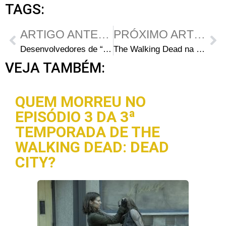
TAGS:
ARTIGO ANTERIOR
PRÓXIMO ARTIGO
Desenvolvedores de “The War Z” roubaram imagens de The Walking Dead
The Walking Dead na lista das 10 séries mais pirateadas de 2012
VEJA TAMBÉM:
QUEM MORREU NO
EPISÓDIO 3 DA 3ª
TEMPORADA DE THE
WALKING DEAD: DEAD
CITY?