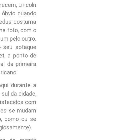
hecem, Lincoln
 óbvio quando
eedus costuma
ma foto, com o
um pelo outro.
o seu sotaque
et, a ponto de
l da primeira
ricano.
qui durante a
sul da cidade,
ristecidos com
 eles se mudam
o, como ou se
igiosamente).