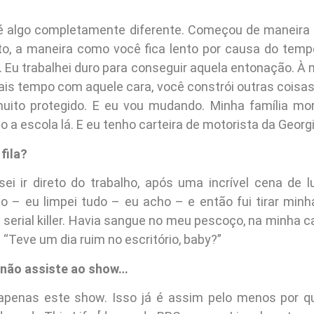
é algo completamente diferente. Começou de maneira 
leto, a maneira como você fica lento por causa do tem
. Eu trabalhei duro para conseguir aquela entonação. À
is tempo com aquele cara, você constrói outras coisas.
uito protegido. E eu vou mudando. Minha família mo
o a escola lá. E eu tenho carteira de motorista da Georg
fila?
ei ir direto do trabalho, após uma incrível cena de l
 – eu limpei tudo – eu acho – e então fui tirar minha 
serial killer. Havia sangue no meu pescoço, na minha 
“Teve um dia ruim no escritório, baby?”
ê não assiste ao show…
penas este show. Isso já é assim pelo menos por qu