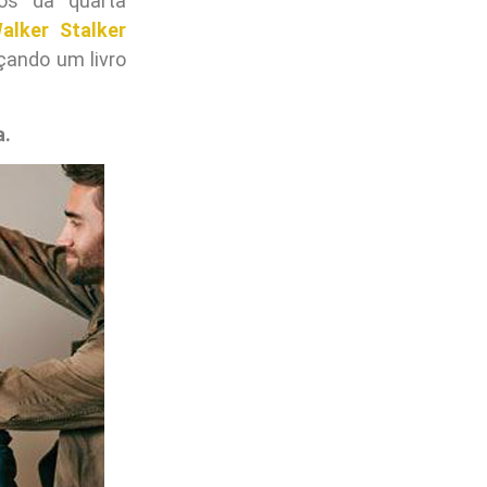
ios da quarta
alker Stalker
ando um livro
a.