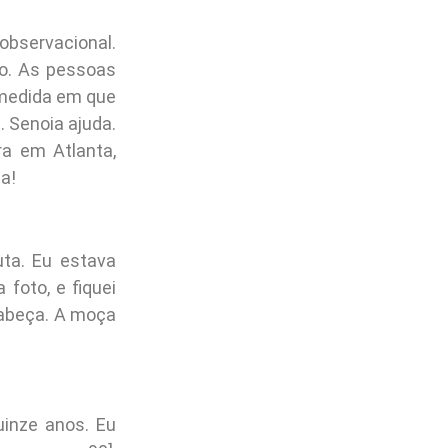
observacional.
po. As pessoas
 medida em que
 Senoia ajuda.
ra em Atlanta,
ia!
uta. Eu estava
foto, e fiquei
cabeça. A moça
inze anos. Eu