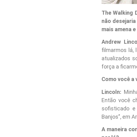
The Walking D
não desejari
mais amena e 
Andrew Linco
filmarmos lá,
atualizados s
força a ficarm
Como você a v
Lincoln:
Minha
Então você c
sofisticado 
Banjos”, em A
A maneira co