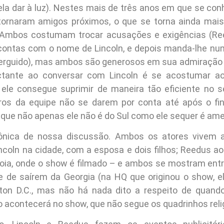
 ela dar à luz). Nestes mais de três anos em que se con
tornaram amigos próximos, o que se torna ainda mais
. Ambos costumam trocar acusações e exigências (R
contas com o nome de Lincoln, e depois manda-lhe nu
erguido), mas ambos são generosos em sua admiração 
tante ao conversar com Lincoln é se acostumar a
e ele consegue suprimir de maneira tão eficiente no s
os da equipe não se darem por conta até após o fina
que não apenas ele não é do Sul como ele sequer é ame
tônica de nossa discussão. Ambos os atores vivem a
ncoln na cidade, com a esposa e dois filhos; Reedus ao 
oia, onde o show é filmado – e ambos se mostram ent
de de saírem da Georgia (na HQ que originou o show,
ton D.C., mas não há nada dito a respeito de quand
o acontecerá no show, que não segue os quadrinhos rel