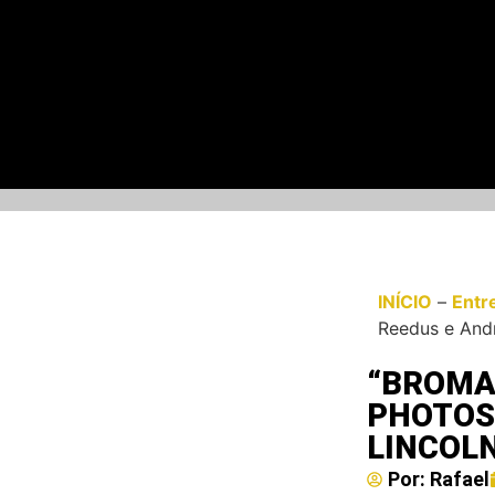
INÍCIO
–
Entr
Reedus e Andr
“BROMA
PHOTOS
LINCOL
Por:
Rafael