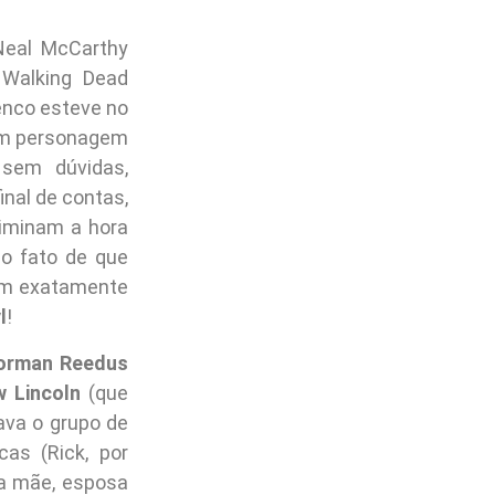
 Neal McCarthy
Walking Dead
nco esteve no
 um personagem
 sem dúvidas,
nal de contas,
riminam a hora
o fato de que
em exatamente
l
!
orman Reedus
 Lincoln
(que
rava o grupo de
as (Rick, por
ia mãe, esposa