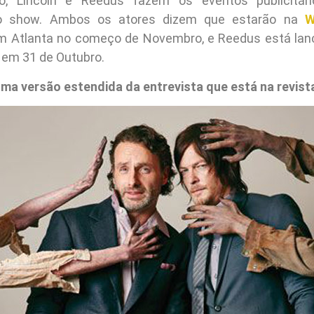
o, Lincoln e Reedus fazem os eventos publicitár
o show. Ambos os atores dizem que estarão na
W
 Atlanta no começo de Novembro, e Reedus está lanç
 em 31 de Outubro.
ma versão estendida da entrevista que está na revist