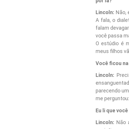
por lá?
Lincoln:
Não, 
A fala, o dia
falam devagar
você passa ma
O estúdio é m
meus filhos vã
Você ficou na 
Lincoln:
Precis
ensanguentado
parecendo um 
me perguntou: 
Eu li que voc
Lincoln:
Não a