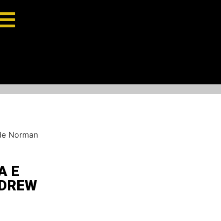
 de Norman
A E
NDREW