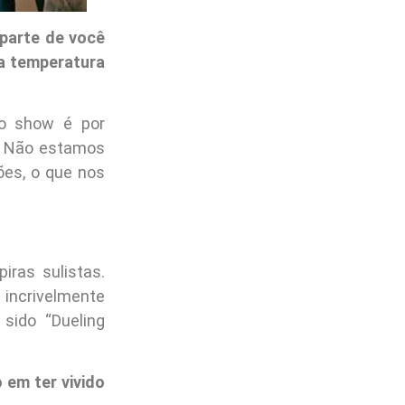
 parte de você
a temperatura
o show é por
a. Não estamos
ões, o que nos
iras sulistas.
incrivelmente
sido “Dueling
em ter vivido