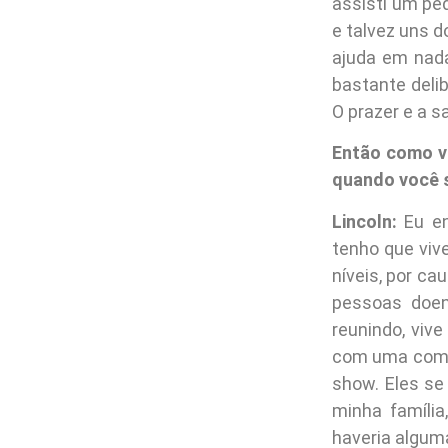
assisti um pe
e talvez uns d
ajuda em nada.
bastante delib
O prazer e a s
Então como v
quando você 
Lincoln:
Eu en
tenho que viv
níveis, por c
pessoas doen
reunindo, viv
com uma comu
show. Eles se
minha famíli
haveria algum