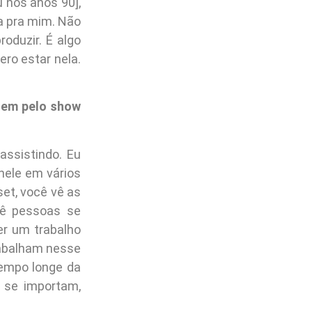
 nos anos 90],
ga pra mim. Não
roduzir. É algo
ero estar nela.
tem pelo show
assistindo. Eu
nele em vários
et, você vê as
vê pessoas se
er um trabalho
abalham nesse
tempo longe da
 se importam,