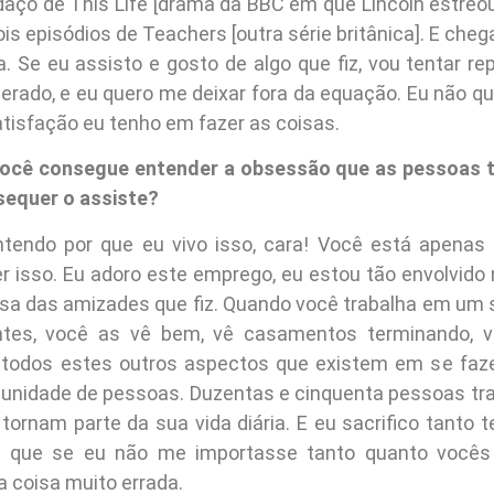
daço de This Life [drama da BBC em que Lincoln estreou
ois episódios de Teachers [outra série britânica]. E che
 Se eu assisto e gosto de algo que fiz, vou tentar rep
erado, e eu quero me deixar fora da equação. Eu não qu
atisfação eu tenho em fazer as coisas.
ocê consegue entender a obsessão que as pessoas 
sequer o assiste?
tendo por que eu vivo isso, cara! Você está apenas 
er isso. Eu adoro este emprego, eu estou tão envolvido 
ausa das amizades que fiz. Quando você trabalha em um s
tes, você as vê bem, vê casamentos terminando, 
e todos estes outros aspectos que existem em se faz
nidade de pessoas. Duzentas e cinquenta pessoas tr
 tornam parte da sua vida diária. E eu sacrifico tanto 
a, que se eu não me importasse tanto quanto vocês
a coisa muito errada.