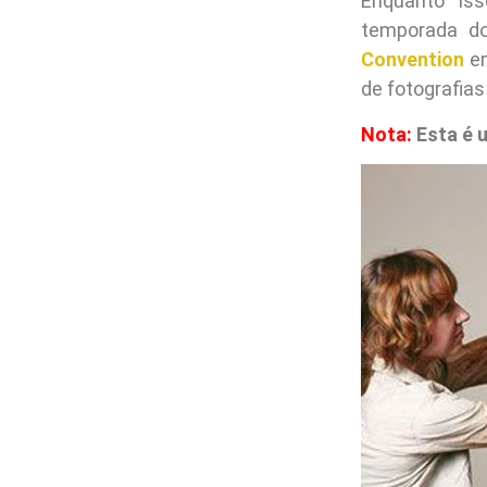
Enquanto iss
temporada d
Convention
em
de fotografias
Nota:
Esta é u