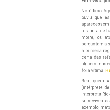
Entrevista por
No último Ago
ouviu que e
aparecessem 
restaurante h
morre, os at
perguntam a s
a primeira re
certa das re
alguém morre
foi a vítima.
He
Bem, quem sa
(intérprete d
interpreta Ric
sobrevivente
exemplo, mato