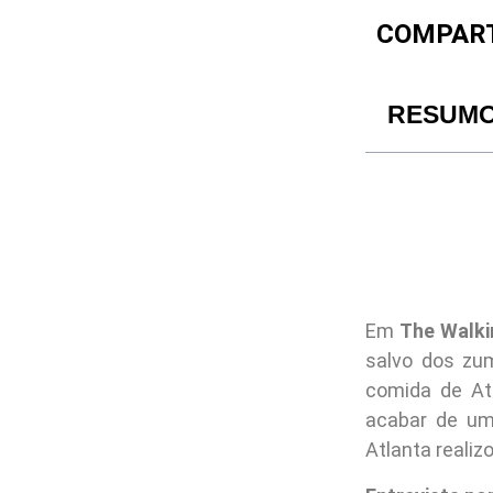
COMPART
RESUM
Em
The Walki
salvo dos zu
comida de At
acabar de uma
Atlanta reali