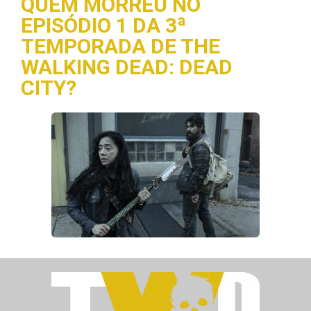
QUEM MORREU NO
EPISÓDIO 1 DA 3ª
TEMPORADA DE THE
WALKING DEAD: DEAD
CITY?