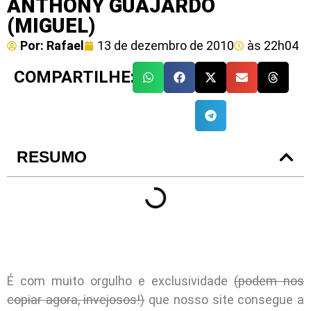
ANTHONY GUAJARDO
(MIGUEL)
Por:
Rafael
13 de dezembro de 2010
às
22h04
COMPARTILHE:
RESUMO
É com muito orgulho e exclusividade
(podem nos
copiar agora, invejosos!)
que nosso site consegue a