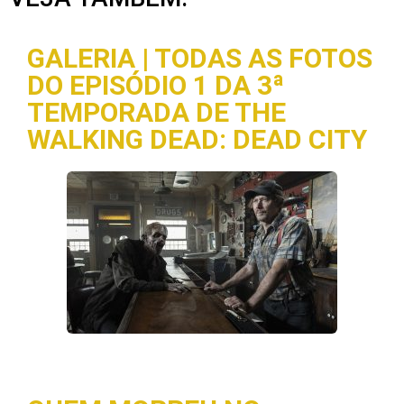
GALERIA | TODAS AS FOTOS
DO EPISÓDIO 1 DA 3ª
TEMPORADA DE THE
WALKING DEAD: DEAD CITY