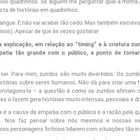
los quadrinhos. Se alguém me perguntar qual a minha pr
ista de histórias em quadrinhos.
angue. E não vai acabar tão cedo. Mas também escrevo 
isos). Apesar de que às vezes gostaria!
 explicação, em relação ao “timing” e à criatura zu
atia tão grande com o público, a ponto de tornar
sei. Para mim, zumbis são muito divertidos. Os zumb
istórias sobre seres humanos. Não dá para criar uma h
 protagonista – a questão é como os zumbis afetam 
es o fazem gera histórias muito intensas, pessoais e d
 é a causa da empatia com o público e a razão pela q
s. Nos faz pensar sobre nós mesmos e nossas vi
ses personagens fictícios lidarem com situações tão i