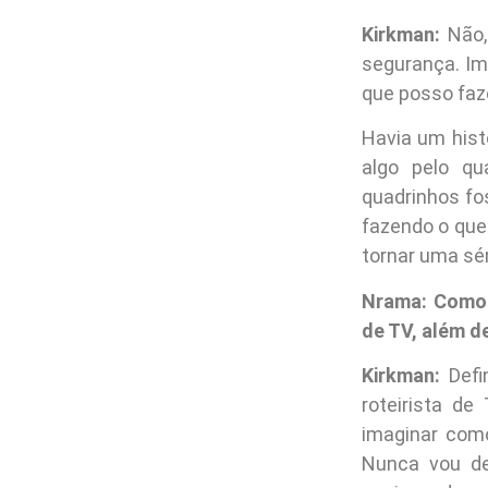
Kirkman:
Não,
segurança. Im
que posso fa
Havia um hist
algo pelo qu
quadrinhos fo
fazendo o que 
tornar uma sér
Nrama: Como f
de TV, além d
Kirkman:
Defi
roteirista d
imaginar como
Nunca vou de