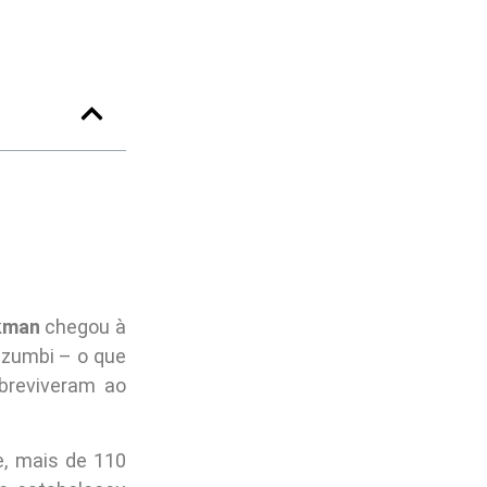
kman
chegou à
zumbi – o que
breviveram ao
e, mais de 110