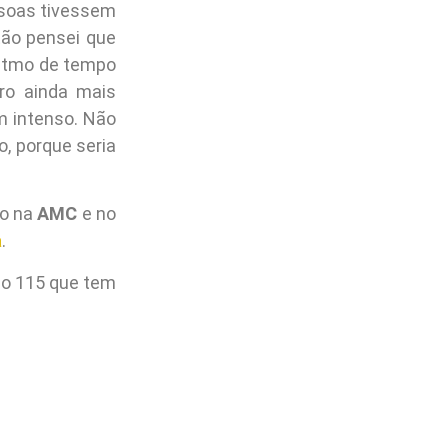
ssoas tivessem
tão pensei que
ritmo de tempo
ro ainda mais
m intenso. Não
, porque seria
ro na
AMC
e no
a
.
ão 115 que tem