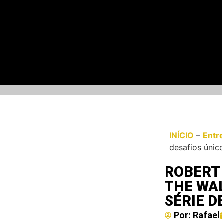
INÍCIO
–
Entr
desafios únic
ROBERT
THE WAL
SÉRIE D
Por:
Rafael