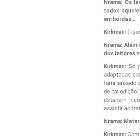
Nrama: Os le
todos aquele
em hordas…
Kirkman:
(riso
Nrama: Além d
dos leitores 
Kirkman:
Só p
adaptadas par
familiarizado
de tal edição
estariam inc
assistir ao tr
Nrama: Matar 
Kirkman:
Com 