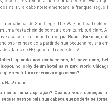
s, e com três temporadas de uma série televisiva q
rdes na TV a cabo norte-americana, a franquia segue 
International de San Diego, The Walking Dead celeb
com uma festa cheia de pompa e com zumbis, é claro. A 
nversou com o criador da franquia,
Robert Kirkman
, so
randioso ter nascido a partir de sua pequena revista em
ades, tanto da HQ, quanto da série de TV.
obert, quando nos conhecemos, há nove anos, be
isopor, no lobby de um hotel na Wizard World Chicago
de que seu futuro reservava algo assim?
n:
Não! (risos)
ao menos uma aspiração? Quando você começou a 
 sequer passou pela sua cabeça que poderia se torna