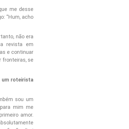
 que me desse
go: “Hum, acho
tanto, não era
 a revista em
as e continuar
 fronteiras, se
 um roteirista
também sou um
l para mim me
primeiro amor.
absolutamente