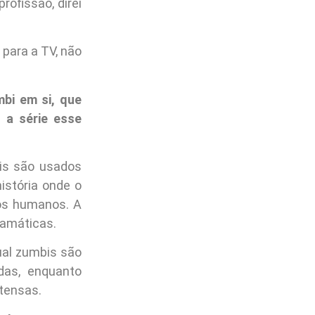
ofissão, direi
para a TV, não
mbi em si, que
 a série esse
is são usados
istória onde o
os humanos. A
ramáticas.
ual zumbis são
das, enquanto
ntensas.