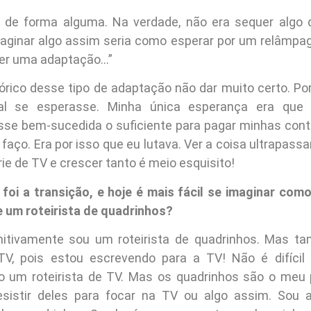
 de forma alguma. Na verdade, não era sequer algo
aginar algo assim seria como esperar por um relâmpa
zer uma adaptação…”
órico desse tipo de adaptação não dar muito certo. Por
al se esperasse. Minha única esperança era que
sse bem-sucedida o suficiente para pagar minhas cont
faço. Era por isso que eu lutava. Ver a coisa ultrapassar
ie de TV e crescer tanto é meio esquisito!
oi a transição, e hoje é mais fácil se imaginar como
e um roteirista de quadrinhos?
nitivamente sou um roteirista de quadrinhos. Mas 
e TV, pois estou escrevendo para a TV! Não é difíci
 um roteirista de TV. Mas os quadrinhos são o meu 
sistir deles para focar na TV ou algo assim. Sou 