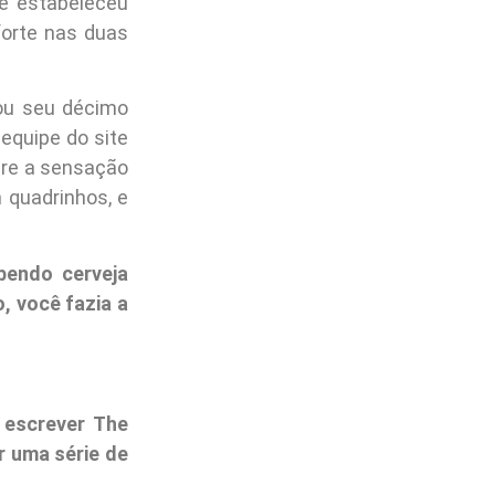
ue estabeleceu
forte nas duas
rou seu décimo
equipe do site
bre a sensação
 quadrinhos, e
bendo cerveja
, você fazia a
escrever The
r uma série de