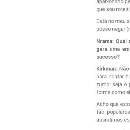
apaixonado pe
que sou roteir
Está no meu s
posso negar (r
Nrama: Qual a
gera uma emp
sucesso?
Kirkman:
Não 
para contar h
zumbi seja o
forma como el
Acho que essa
tão populare
assistimos es