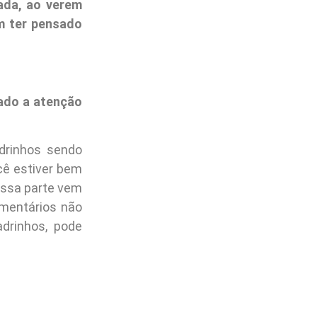
ada, ao verem
m ter pensado
tado a atenção
drinhos sendo
cê estiver bem
Essa parte vem
omentários não
drinhos, pode