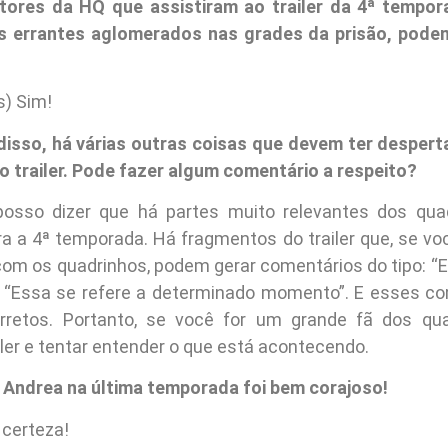
itores da HQ que assistiram ao trailer da 4ª tempor
s errantes aglomerados nas grades da prisão, pode
s) Sim!
isso, há várias outras coisas que devem ter desper
no trailer. Pode fazer algum comentário a respeito?
osso dizer que há partes muito relevantes dos qua
a a 4ª temporada. Há fragmentos do trailer que, se vo
 com os quadrinhos, podem gerar comentários do tipo: “
”, “Essa se refere a determinado momento”. E esses c
orretos. Portanto, se você for um grande fã dos qua
ailer e tentar entender o que está acontecendo.
Andrea na última temporada foi bem corajoso!
certeza!