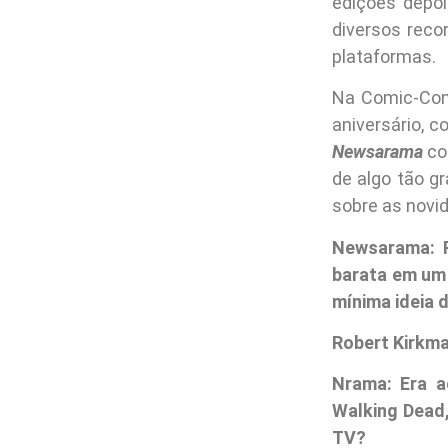
edições depoi
diversos reco
plataformas.
Na Comic-Con 
aniversário, 
Newsarama
co
de algo tão g
sobre as novid
Newsarama: R
barata em um 
mínima ideia 
Robert Kirkma
Nrama: Era 
Walking Dead,
TV?