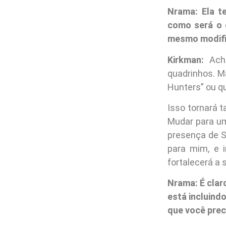
Nrama: Ela t
como será o 
mesmo modifi
Kirkman:
Acho
quadrinhos. M
Hunters” ou qu
Isso tornará 
Mudar para um
presença de S
para mim, e 
fortalecerá a s
Nrama: É clar
está incluin
que você prec