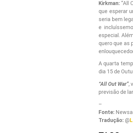
Kirkman:
“All 
que esperar u
seria bem leg
e incluíssem
especial. Alé
quero que as 
enlouquecedor
A quarta tem
dia 15 de Out
“All Out War”
,
previsão de l
–
Fonte:
Newsa
Tradução:
@
L