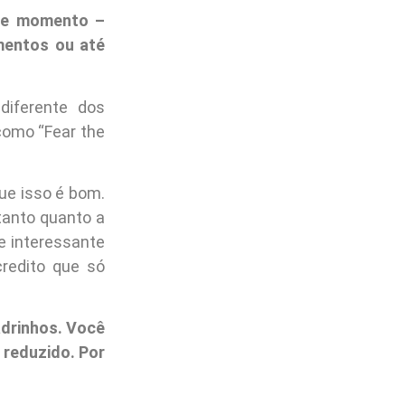
ele momento –
mentos ou até
iferente dos
como “Fear the
ue isso é bom.
tanto quanto a
e interessante
redito que só
adrinhos. Você
reduzido. Por