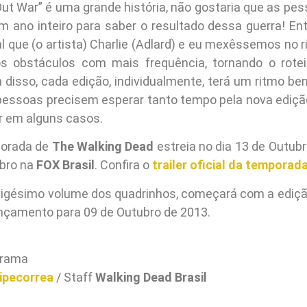
Out War” é uma grande história, não gostaria que as pe
m ano inteiro para saber o resultado dessa guerra! En
al que (o artista) Charlie (Adlard) e eu mexêssemos no 
os obstáculos com mais frequência, tornando o rotei
m disso, cada edição, individualmente, terá um ritmo be
pessoas precisem esperar tanto tempo pela nova edição
 em alguns casos.
porada de
The Walking Dead
estreia no dia 13 de Outub
ubro na
FOX Brasil
. Confira o
trailer oficial da temporad
 vigésimo volume dos quadrinhos, começará com a ediç
ançamento para 09 de Outubro de 2013.
rama
ipecorrea
/ Staff
Walking Dead Brasil