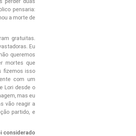
os perder duas
lico pensaria:
rnou a morte de
am gratuitas.
vastadoras. Eu
s não queremos
er mortes que
s fizemos isso
lmente com um
e Lori desde o
onagem, mas eu
s vão reagir a
ção partido, e
i considerado