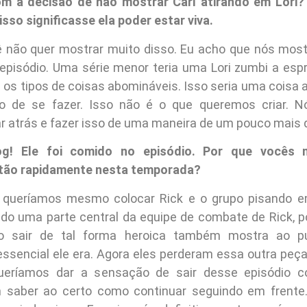
om a decisão de não mostrar Carl atirando em Lori?
sso significasse ela poder estar viva.
 não quer mostrar muito disso. Eu acho que nós mos
episódio. Uma série menor teria uma Lori zumbi a espre
 os tipos de coisas abomináveis. Isso seria uma coisa
culo de se fazer. Isso não é o que queremos criar. 
ar atrás e fazer isso de uma maneira de um pouco mais
og! Ele foi comido no episódio. Por que vocês 
tão rapidamente nesta temporada?
queríamos mesmo colocar Rick e o grupo pisando e
ado uma parte central da equipe de combate de Rick, po
lo sair de tal forma heroica também mostra ao p
essencial ele era. Agora eles perderam essa outra peç
ueríamos dar a sensação de sair desse episódio 
 saber ao certo como continuar seguindo em frente.