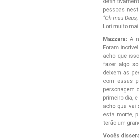
definitivamen
pessoas neste
“Oh meu Deus, 
Lori muito mai
Mazzara:
A ra
Foram incrive
acho que isso
fazer algo s
deixem as pes
com esses pe
personagem co
primeiro dia,
acho que vai 
esta morte, p
terão um gran
Vocês disser