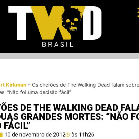
rt Kirkman
–
Os chefões de The Walking Dead falam sobr
s: “Não foi uma decisão fácil”
FÕES DE THE WALKING DEAD FA
DUAS GRANDES MORTES: “NÃO F
 FÁCIL”
10 de novembro de 2012
às
11h26