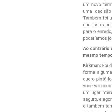
um novo terri
uma decisão 
Também foi um
que isso aco
para o enredo
poderíamos jo
Ao contrário 
mesmo tempo. 
Kirkman:
Foi d
forma alguma,
quero pintá-l
você vai come
um lugar inter
seguro, e ago
e também tem 