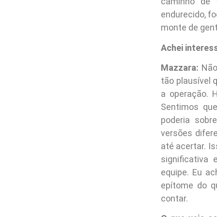
caminho de f
endurecido, fo
monte de gent
Achei interes
Mazzara:
Não 
tão plausível
a operação. 
Sentimos que
poderia sobr
versões difer
até acertar. I
significativa
equipe. Eu ac
epítome do q
contar.