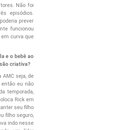
tores. Não foi
ês episódios.
poderia prever
nte funcionou
a em curva que
la e o bebê ao
são criativa?
a AMC seja, de
, então eu não
 da temporada,
coloca Rick em
anter seu filho
 filho seguro,
ava indo nesse