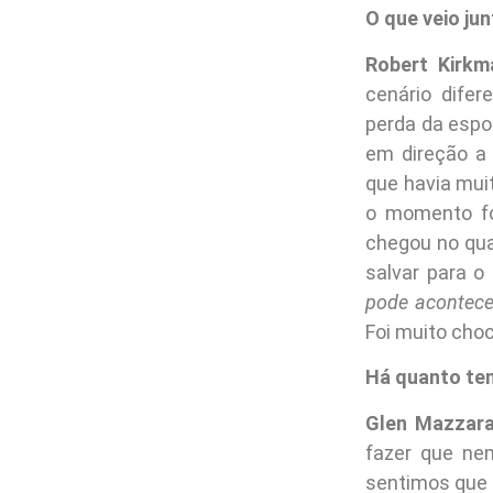
O que veio ju
Robert Kirkm
cenário dife
perda da espo
em direção a
que havia mui
o momento fo
chegou no quar
salvar para o
pode acontecer
Foi muito choc
Há quanto tem
Glen Mazzara
fazer que ne
sentimos que a