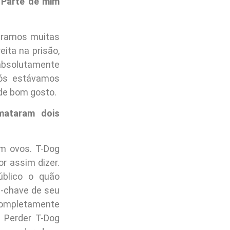
 Parte de mim
tramos muitas
ita na prisão,
 absolutamente
Nós estávamos
 de bom gosto.
mataram dois
m ovos. T-Dog
r assim dizer.
úblico o quão
a-chave de seu
completamente
 Perder T-Dog