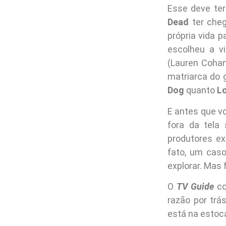
Esse deve ter
Dead
ter cheg
própria vida 
escolheu a vi
(Lauren Cohan
matriarca do 
Dog
quanto
Lo
E antes que v
fora da tela
produtores e
fato, um caso
explorar. Mas 
O
TV Guide
co
razão por tr
está na estoc