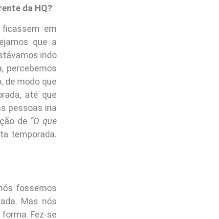
erente da HQ?
l ficassem em
nejamos que a
estávamos indo
a, percebemos
o, de modo que
rada, até que
as pessoas iria
sação de
“O que
sta temporada.
nós fossemos
rada. Mas nós
a forma. Fez-se