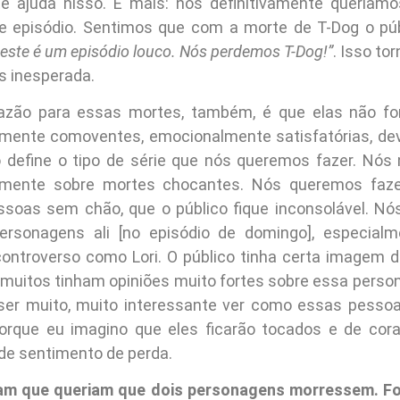
te ajuda nisso. E mais: nós definitivamente queríam
 episódio. Sentimos que com a morte de T-Dog o púb
este é um episódio louco. Nós perdemos T-Dog!”
. Isso to
s inesperada.
zão para essas mortes, também, é que elas não for
lmente comoventes, emocionalmente satisfatórias, de
 define o tipo de série que nós queremos fazer. Nó
omente sobre mortes chocantes. Nós queremos faz
soas sem chão, que o público fique inconsolável. Nó
rsonagens ali [no episódio de domingo], especia
ntroverso como Lori. O público tinha certa imagem d
 e muitos tinham opiniões muito fortes sobre essa pers
ser muito, muito interessante ver como essas pessoa
orque eu imagino que eles ficarão tocados e de cora
de sentimento de perda.
am que queriam que dois personagens morressem. Fo