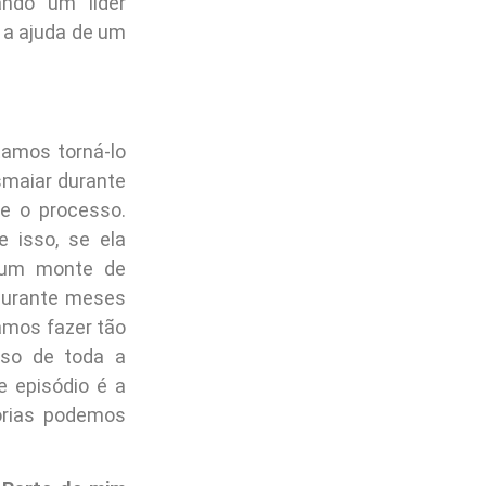
ando um líder
r a ajuda de um
amos torná-lo
smaiar durante
e o processo.
 isso, se ela
a um monte de
 durante meses
tamos fazer tão
hoso de toda a
e episódio é a
órias podemos