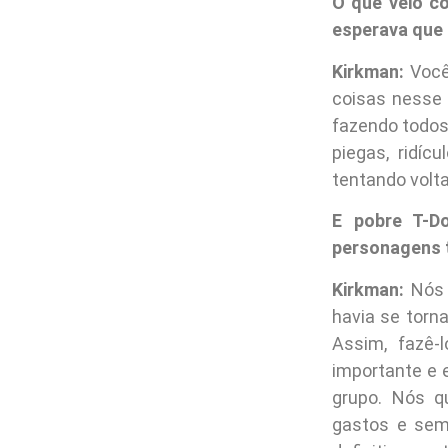
O que veio c
esperava que i
Kirkman:
Você
coisas nesse 
fazendo todos
piegas, ridí
tentando volt
E pobre T-D
personagens 
Kirkman:
Nós 
havia se torn
Assim, fazê-
importante e 
grupo. Nós q
gastos e sem