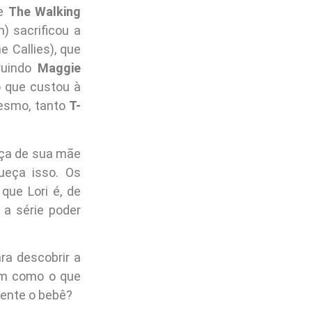
de
The Walking
n) sacrificou a
 Callies), que
truindo
Maggie
o que custou à
mesmo, tanto
T-
eça de sua mãe
ueça isso. Os
ue Lori é, de
 a série poder
ra descobrir a
im como o que
mente o bebê?