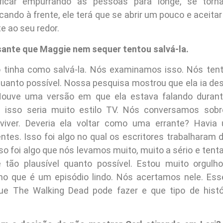
icar empurrando as pessoas para longe, se torn
cando à frente, ele terá que se abrir um pouco e aceita
e ao seu redor.
sante que Maggie nem sequer tentou salvá-la.
tinha como salvá-la. Nós examinamos isso. Nós tent
 quanto possível. Nossa pesquisa mostrou que ela ia de
Houve uma versão em que ela estava falando durant
 isso seria muito estilo TV. Nós conversamos sobre
eviver. Deveria ela voltar como uma errante? Havi
entes. Isso foi algo no qual os escritores trabalharam
sso foi algo que nós levamos muito, muito a sério e ten
 e tão plausível quanto possível. Estou muito orgul
ho que é um episódio lindo. Nós acertamos nele. Ess
ue The Walking Dead pode fazer e que tipo de hist