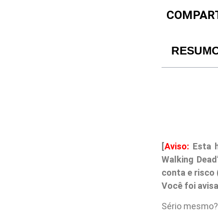
COMPART
RESUM
[
Aviso:
Esta h
Walking Dead
conta e risco
Você foi avis
Sério mesmo?