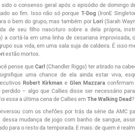
 sido o consenso geral após o episódio de domingo 
ado ao fim. Isso não só porque
T-Dog
(IronE Singleto
para o bem do grupo, mas também por
Lori
(Sarah Wayne
da de seu filho nascituro sobre a dela própria, ins
) a cortá-la em uma linha de cesariana improvisada, 
grupo sua vida, em uma sala suja de caldeira. É isso 
ri
estão mortos.
ocê pense que
Carl
(Chandler Riggs) ter atirado na cab
 signifique uma chance de ela ainda estar viva, esq
xecutivos
Robert Kirkman
e
Glen Mazzara
confirmam q
 perdido – algo que Callies disse ser necessário para
foi essa a última cena de Callies em
The Walking Dead
?
nversou com os chefões por trás da série da AMC pa
ás dessa mudança de jogo com banho de sangue, ass
ado para o resto da temporada. E mais: de quem é real