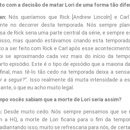
nto com a decisão de matar Lori de uma forma tão dif
an:
Nós queríamos que Rick [Andrew Lincoln] e Car
rente no decorrer desta temporada. Nós sempre pla
sa de Rick seria uma parte central da série, e sempre 
 isso, mas quando estávamos criando esta temporad
to a ser feito com Rick e Carl após esse aconteciment
i se aproximando cada vez mais do início da tempo
to episódio. Este é o tipo de episódio que a maioria d
 final, mas tê-lo tão cedo na temporada deixa a sen
 a seguir?”.
Isso realmente dá muita intensidade a e
ante, o que eu acho muito legal.
po vocês sabiam que a morte de Lori seria assim?
:
Desde muito cedo. Nós sempre pensamos que se 
m a HQ, a morte de Lori ficaria para o fim da tempo
diantando isso, muito se refrescaria para nós, de cert