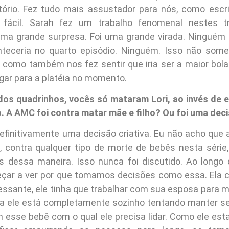
tório. Fez tudo mais assustador para nós, como escri
fácil. Sarah fez um trabalho fenomenal nestes tr
a grande surpresa. Foi uma grande virada. Ninguém 
nteceria no quarto episódio. Ninguém. Isso não some
, como também nos fez sentir que iria ser a maior bol
gar para a platéia no momento.
dos quadrinhos, vocês só mataram Lori, ao invés de e
A AMC foi contra matar mãe e filho? Ou foi uma deci
efinitivamente uma decisão criativa. Eu não acho que 
 contra qualquer tipo de morte de bebês nesta série
os dessa maneira. Isso nunca foi discutido. Ao longo
çar a ver por que tomamos decisões como essa. Ela 
essante, ele tinha que trabalhar com sua esposa para m
ra ele está completamente sozinho tentando manter seu
esse bebê com o qual ele precisa lidar. Como ele est