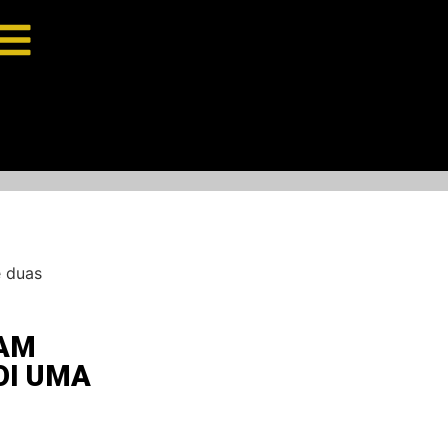
e duas
LAM
OI UMA