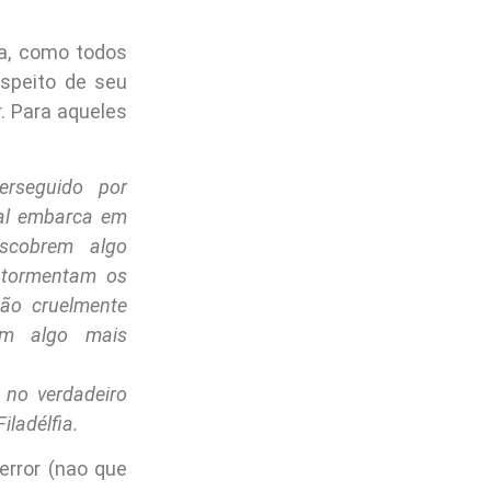
a, como todos
speito de seu
r. Para aqueles
erseguido por
cal embarca em
escobrem algo
atormentam os
ão cruelmente
em algo mais
 no verdadeiro
iladélfia.
error (nao que