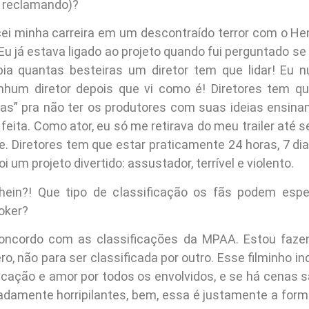
 reclamando)?
i minha carreira em um descontraído terror com o Henr
u já estava ligado ao projeto quando fui perguntado se qu
ia quantas besteiras um diretor tem que lidar! Eu n
nhum diretor depois que vi como é! Diretores tem qu
ias” pra não ter os produtores com suas ideias ensi
feita. Como ator, eu só me retirava do meu trailer até
. Diretores tem que estar praticamente 24 horas, 7 di
i um projeto divertido: assustador, terrível e violento.
 hein?! Que tipo de classificação os fãs podem espe
ooker?
oncordo com as classificações da MPAA. Estou fazen
o, não para ser classificada por outro. Esse filminho i
icação e amor por todos os envolvidos, e se há cenas 
damente horripilantes, bem, essa é justamente a for