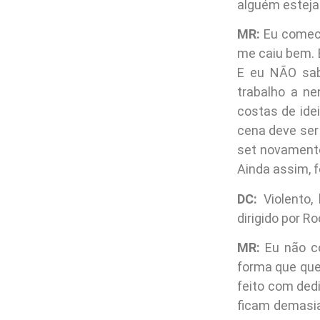
alguém esteja
MR:
Eu comece
me caiu bem. E
E eu NÃO sab
trabalho a ne
costas de ide
cena deve ser 
set novamente
Ainda assim, fo
DC:
Violento,
dirigido por R
MR:
Eu não c
forma que quer
feito com ded
ficam demasia