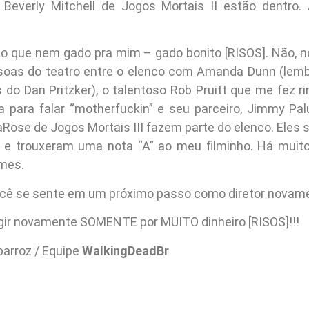
 Beverly Mitchell de Jogos Mortais II estão dentro.
o que nem gado pra mim – gado bonito [RISOS]. Não,
soas do teatro entre o elenco com Amanda Dunn (lemb
 do Dan Pritzker), o talentoso Rob Pruitt que me fez r
a para falar “motherfuckin” e seu parceiro, Jimmy Pa
aRose de Jogos Mortais III fazem parte do elenco. Eles 
r e trouxeram uma nota “A” ao meu filminho. Há muit
lmes.
cê se sente em um próximo passo como diretor novam
rigir novamente SOMENTE por MUITO dinheiro [RISOS]!!!
arroz / Equipe
WalkingDeadBr