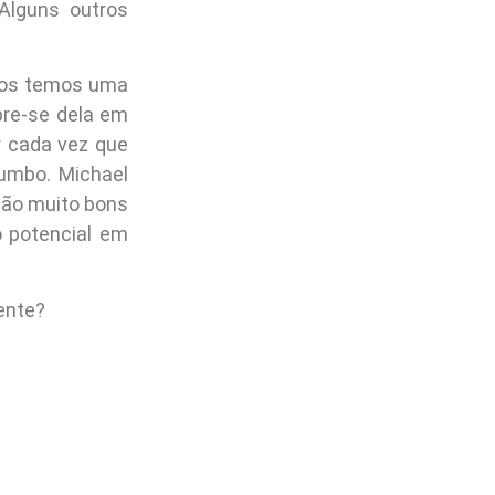
 Alguns outros
 nos temos uma
re-se dela em
ir cada vez que
lumbo. Michael
são muito bons
o potencial em
ente?