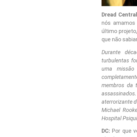
Dread Central
nós amamos f
último projeto
que não sabia
Durante déca
turbulentas f
uma missão p
completament
membros da t
assassinado
aterrorizante 
Michael Rooke
Hospital Psiqu
DC:
Por que vo