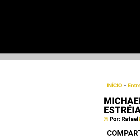
INÍCIO
–
Entr
MICHAE
ESTRÉIA
Por:
Rafael
COMPART