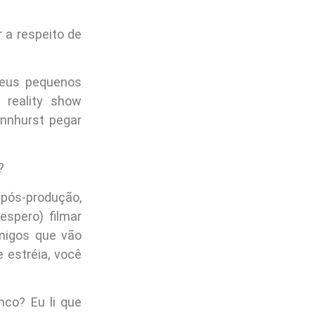
 a respeito de
seus pequenos
 reality show
ennhurst pegar
?
 pós-produção,
espero) filmar
migos que vão
 estréia, você
co? Eu li que