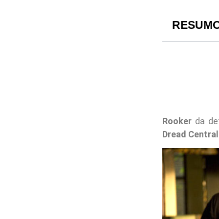
RESUM
Rooker
da det
Dread Central