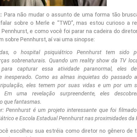
:
Para não mudar o assunto de uma forma tão brusc
alar sobre o Merle e “TWD”, mas estou curioso a re
, Pennhurst, e como você foi parar na cadeira do direto
m sobre Pennhurst, aí vai uma sinopse:
das, o hospital psiquiátrico Pennhurst tem sido p
orças sobrenaturais. Quando um reality show da TV lo
ara capturar essa atividade paranormal, eles d
e inesperado. Como as almas inquietas do passado 
ripulação, eles temem por suas vidas e um por um s
s. Em uma revelação surpreendente, eles descobr
do que fantasmas.
r: Pennhurst é um projeto interessante que foi filmado
iátrico e Escola Estadual Pennhurst nas proximidades da F
cê escolheu sua estréia como diretor no gênero de t