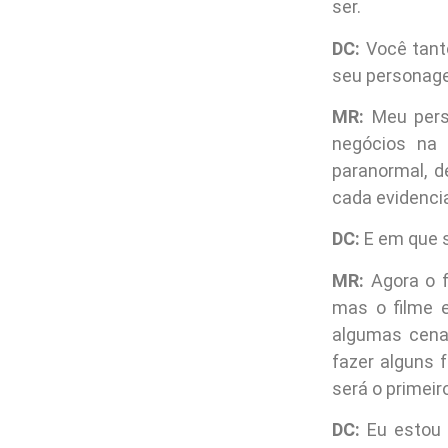
ser.
DC:
Você tanto
seu personag
MR:
Meu pers
negócios na 
paranormal, d
cada evidencia
DC:
E em que s
MR:
Agora o f
mas o filme e
algumas cena
fazer alguns 
será o primeir
DC:
Eu estou 