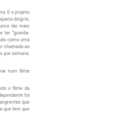
y. E o projeto
eria dirigi-lo.
unca dei mais
e ter “guarda-
nando como uma
 ser chamado ao
as por semana.
rar num filme
do o filme da
ndependente foi
sangrentas que
ma que tem que