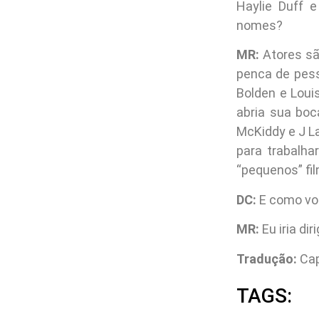
Haylie Duff e
nomes?
MR:
Atores sã
penca de pes
Bolden e Louis
abria sua boc
McKiddy e J L
para trabalha
“pequenos” fi
DC:
E como vo
MR:
Eu iria di
Tradução:
Cap
TAGS: