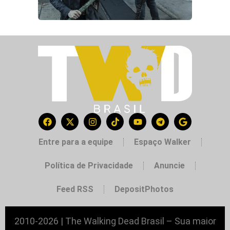
Entre para a equipe
Espaço Walker
Política de Privacidade
Anuncie
Feed RSS
DepositPhotos
2010-2026 | The Walking Dead Brasil – Sua maior