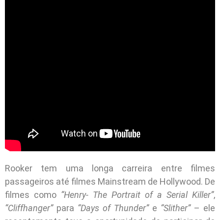
Rooker tem uma longa carreira entre filmes
passageiros até filmes Mainstream de Hollywood. De
filmes como
“Henry- The Portrait of a Serial Killer”
,
“Cliffhanger”
para
“Days of Thunder”
e
“Slither”
– ele