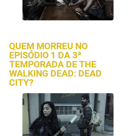
QUEM MORREU NO
EPISÓDIO 1 DA 3ª
TEMPORADA DE THE
WALKING DEAD: DEAD
CITY?