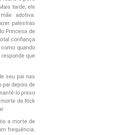
Mais tarde, ele
mãe adotiva.
azer palestras
do Princesa de
otal confiança
l, como quando
k responde que
de seu pai nas
u pai depois de
mantê-lo preso
 morte de Rick
r.
pós a morte de
om frequência.