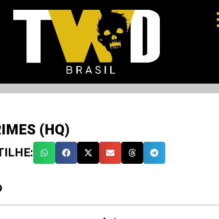
IMES (HQ)
ILHE:
O