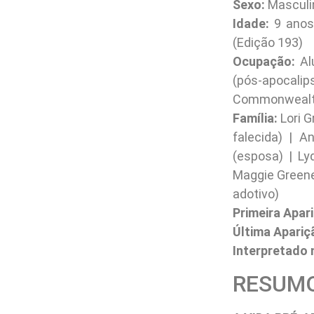
Sexo:
Masculi
Idade:
9 anos 
(Edição 193)
Ocupação:
Alu
(pós-apocalip
Commonwealth 
Família:
Lori G
falecida) | A
(esposa) | Ly
Maggie Greene 
adotivo)
Primeira Apar
Última Apariç
Interpretado 
RESUMO