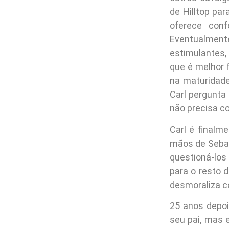
de Hilltop par
oferece con
Eventualmente
estimulantes,
que é melhor 
na maturidade
Carl pergunta
não precisa co
Carl é finalm
mãos de Sebast
questioná-los
para o resto 
desmoraliza c
25 anos depoi
seu pai, mas 