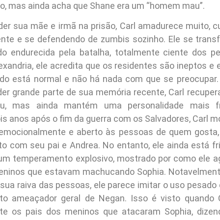
ro, mas ainda acha que Shane era um “homem mau”.
der sua mãe e irmã na prisão, Carl amadurece muito, 
ente e se defendendo de zumbis sozinho. Ele se tra
do endurecida pela batalha, totalmente ciente dos p
xandria, ele acredita que os residentes são ineptos e e
do está normal e não há nada com que se preocupar.
der grande parte de sua memória recente, Carl recupe
eu, mas ainda mantém uma personalidade mais fr
ois anos após o fim da guerra com os Salvadores, Carl m
 emocionalmente e aberto às pessoas de quem gosta,
to com seu pai e Andrea. No entanto, ele ainda está fri
um temperamento explosivo, mostrado por como ele a
eninos que estavam machucando Sophia. Notavelment
 sua raiva das pessoas, ele parece imitar o uso pesado 
o ameaçador geral de Negan. Isso é visto quando C
te os pais dos meninos que atacaram Sophia, dizend