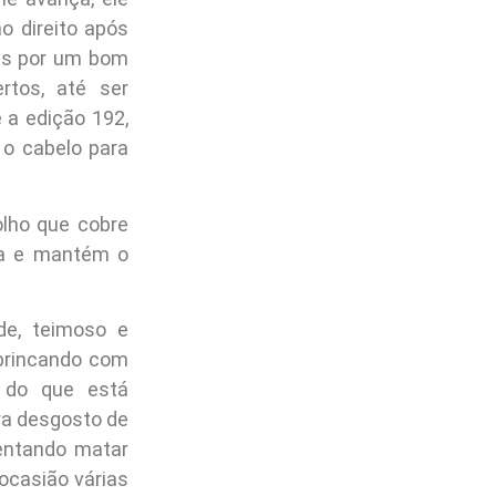
o direito após
ns por um bom
tos, até ser
 a edição 192,
o cabelo para
olho que cobre
ba e mantém o
de, teimoso e
 brincando com
r do que está
ra desgosto de
entando matar
 ocasião várias