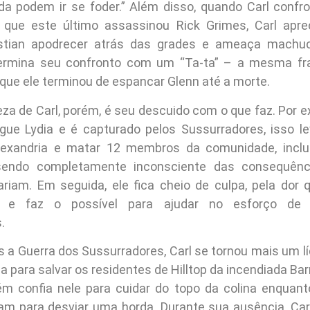
a podem ir se foder.” Além disso, quando Carl confr
 que este último assassinou Rick Grimes, Carl apre
astian apodrecer atrás das grades e ameaça machuc
termina seu confronto com um “Ta-ta” – a mesma fr
que ele terminou de espancar Glenn até a morte.
eza de Carl, porém, é seu descuido com o que faz. Por e
gue Lydia e é capturado pelos Sussurradores, isso l
Alexandria e matar 12 membros da comunidade, inclu
 sendo completamente inconsciente das consequên
riam. Em seguida, ele fica cheio de culpa, pela dor
, e faz o possível para ajudar no esforço de
.
 a Guerra dos Sussurradores, Carl se tornou mais um lí
da para salvar os residentes de Hilltop da incendiada Ba
 confia nele para cuidar do topo da colina enquant
am para desviar uma horda. Durante sua ausência, Car