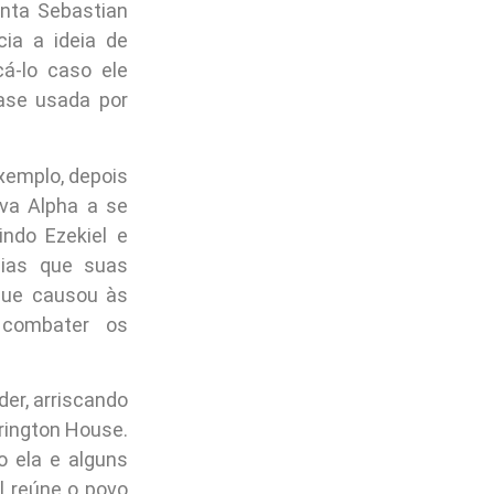
onta Sebastian
cia a ideia de
á-lo caso ele
ase usada por
xemplo, depois
eva Alpha a se
indo Ezekiel e
cias que suas
 que causou às
 combater os
der, arriscando
rrington House.
o ela e alguns
l reúne o povo