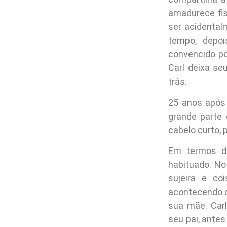
amadurece fis
ser acidenta
tempo, depo
convencido po
Carl deixa s
trás.
25 anos após 
grande parte
cabelo curto, 
Em termos de
habituado. No
sujeira e co
acontecendo c
sua mãe. Car
seu pai, antes