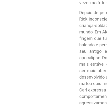
vezes no futu
Depois de per
Rick inconsci
criança-solda
mundo. Em Ale
fingem que tu
baleado e per
seu antigo 
apocalipse. D
mais estável
ser mais aber
desenvolvido 
matou dois m
Carl expressa
comportament
agressivamen