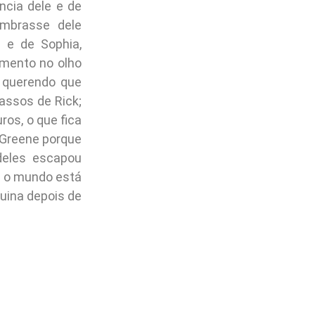
ncia dele e de
embrasse dele
 e de Sophia,
imento no olho
o querendo que
assos de Rick;
ros, o que fica
 Greene porque
deles escapou
e o mundo está
uina depois de