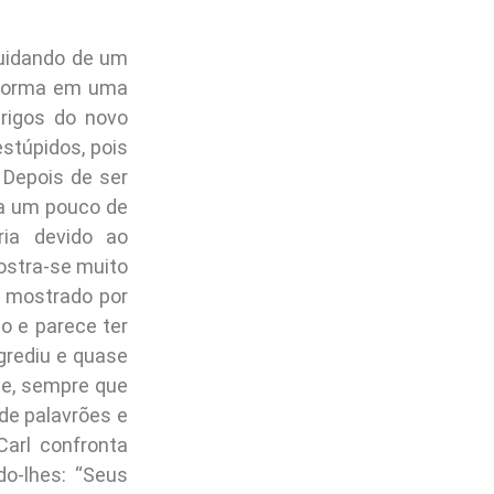
cuidando de um
nsforma em uma
erigos do novo
stúpidos, pois
 Depois de ser
ra um pouco de
ia devido ao
ostra-se muito
 mostrado por
o e parece ter
grediu e quase
e, sempre que
de palavrões e
arl confronta
o-lhes: “Seus