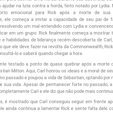
a ajudar na luta contra a horda, feito notado por Lydia. 
forto emocional para Rick após a morte de sua 
, ele começa a imitar a capacidade de seu pai de f
 resolvendo um mal-entendido com Lydia e convencen
ficar em um grupo. Rick finalmente começa a mostrar t
 e habilidades de liderança recém-descoberta de Car
 o que ele deve fazer na revolta da Commonwealth, Ric
nsultá-lo e saberá quando chegar a hora.
ente testado a ponto de quase quebrar após a morte 
ian Milton. Aqui, Carl honrou os ideais e a moral de se
 no passado e poupou a vida de Sebastian, optando por 
de sua vida. Apesar de permanecer forte no passado, a
ompletamente Carl e ele diz que não pode mais continua
s, é mostrado que Carl conseguiu seguir em frente a
ele ainda continua a lamentar Rick e sente falta dele c