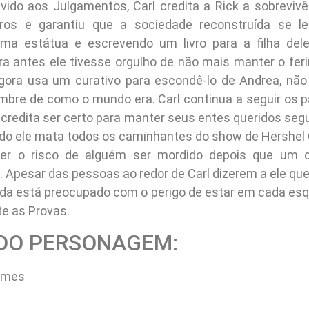
vido aos Julgamentos, Carl credita a Rick a sobrevivê
ros e garantiu que a sociedade reconstruída se l
uma estátua e escrevendo um livro para a filha dele
a antes ele tivesse orgulho de não mais manter o fer
agora usa um curativo para escondê-lo de Andrea, nã
lembre de como o mundo era. Carl continua a seguir os p
acredita ser certo para manter seus entes queridos segu
do ele mata todos os caminhantes do show de Hershel
rer o risco de alguém ser mordido depois que um 
. Apesar das pessoas ao redor de Carl dizerem a ele qu
inda está preocupado com o perigo de estar em cada esq
te as Provas.
 DO PERSONAGEM:
rimes