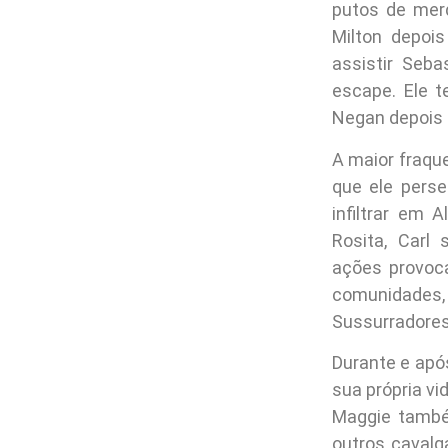
putos de merd
Milton depois
assistir Seb
escape. Ele 
Negan depois 
A maior fraqu
que ele perse
infiltrar em 
Rosita, Carl
ações provoca
comunidades
Sussurradores
Durante e após
sua própria vi
Maggie também
outros cavalg