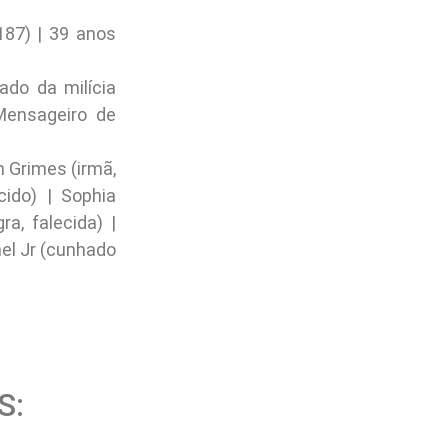
187) | 39 anos
ado da milícia
 Mensageiro de
th Grimes (irmã,
cido) | Sophia
a, falecida) |
hel Jr (cunhado
S: