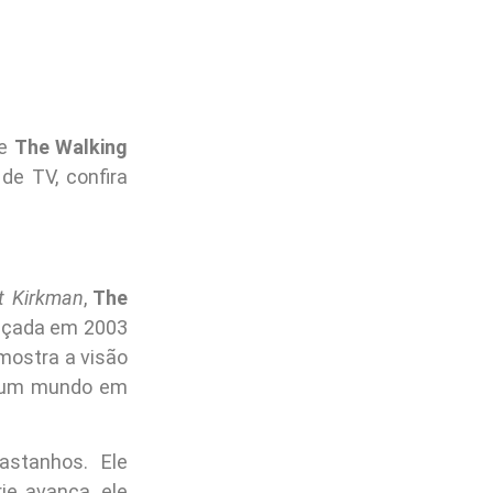
de
The Walking
de TV, confira
t Kirkman
,
The
ançada em 2003
 mostra a visão
e um mundo em
stanhos. Ele
e avança, ele