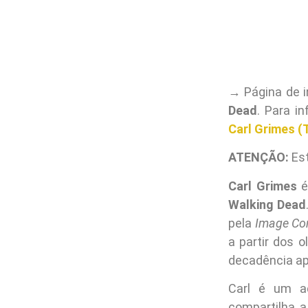
→ Página de 
Dead
. Para i
Carl Grimes (
ATENÇÃO:
Es
Carl Grimes
é
Walking Dead
pela
Image Co
a partir dos
decadência ap
Carl é um a
compartilha 