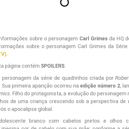
informações sobre o personagem
Carl Grimes
da HQ 
nformações sobre o personagem Carl Grimes da Série 
TV)
.
ta página contém
SPOILERS
.
 personagem da série de quadrinhos criada por
Rober
. Sua primeira aparição ocorreu na
edição número 2
, l
mics
. Filho do protagonista, a evolução do personagem
 olhos de uma criança crescendo sob a perspectiva d
ós o apocalipse global.
dolescente branco com cabelos pretos e olhos ca
a mesma cor de cabelo com sua mãe; conforme a séri