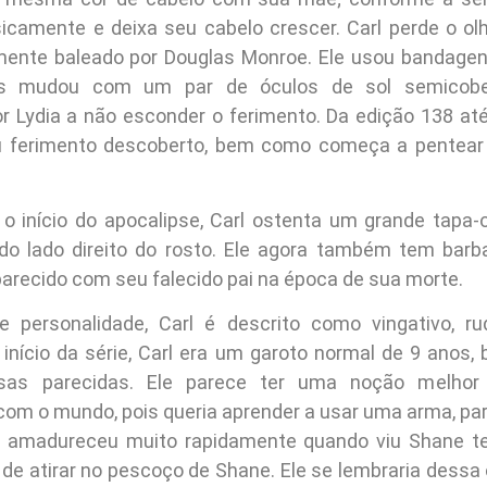
icamente e deixa seu cabelo crescer. Carl perde o olh
lmente baleado por Douglas Monroe. Ele usou bandage
is mudou com um par de óculos de sol semicober
r Lydia a não esconder o ferimento. Da edição 138 até
eu ferimento descoberto, bem como começa a pentear 
o início do apocalipse, Carl ostenta um grande tapa-
 do lado direito do rosto. Ele agora também tem bar
parecido com seu falecido pai na época de sua morte.
 personalidade, Carl é descrito como vingativo, ru
 início da série, Carl era um garoto normal de 9 anos,
isas parecidas. Ele parece ter uma noção melho
om o mundo, pois queria aprender a usar uma arma, pa
l amadureceu muito rapidamente quando viu Shane t
 de atirar no pescoço de Shane. Ele se lembraria dessa