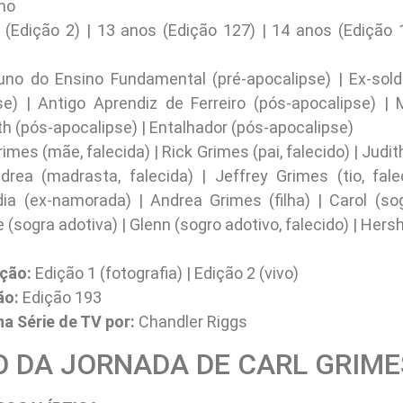
no
(Edição 2) | 13 anos (Edição 127) | 14 anos (Edição 
no do Ensino Fundamental (pré-apocalipse) | Ex-sold
se) | Antigo Aprendiz de Ferreiro (pós-apocalipse) |
(pós-apocalipse) | Entalhador (pós-apocalipse)
rimes (mãe, falecida) | Rick Grimes (pai, falecido) | Judi
ndrea (madrasta, falecida) | Jeffrey Grimes (tio, fale
dia (ex-namorada) | Andrea Grimes (filha) | Carol (sogr
(sogra adotiva) | Glenn (sogro adotivo, falecido) | Hers
ição:
Edição 1 (fotografia) | Edição 2 (vivo)
ão:
Edição 193
na Série de TV por:
Chandler Riggs
 DA JORNADA DE CARL GRIME