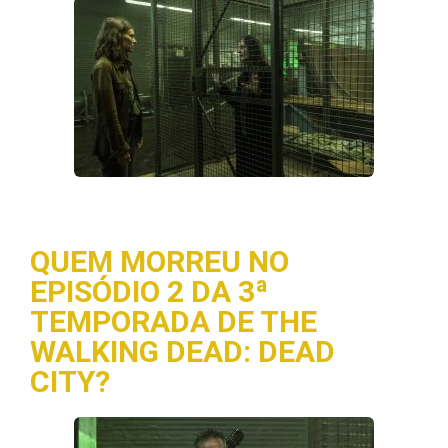
QUEM MORREU NO
EPISÓDIO 2 DA 3ª
TEMPORADA DE THE
WALKING DEAD: DEAD
CITY?