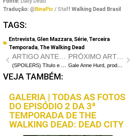
Fonte:
Daily Dead
Tradução:
@
BinaPic
/ Staff
Walking Dead Brasil
TAGS:
Entrevista
,
Glen Mazzara
,
Série
,
Terceira
Temporada
,
The Walking Dead
ARTIGO ANTERIOR
PRÓXIMO ARTIGO
(SPOILERS) Título e Sinopse de TODOS os episódios da segunda metade da terceira temporada de The Walking Dead
Gale Anne Hurd, produtora de The Walking Dead, desenvolve o longa-metragem em live-action “Gaiking”
VEJA TAMBÉM:
GALERIA | TODAS AS FOTOS
DO EPISÓDIO 2 DA 3ª
TEMPORADA DE THE
WALKING DEAD: DEAD CITY