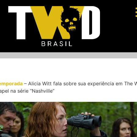
emporada
–
Alicia Witt fala sobre sua experiência em The
pel na série “Nashville”