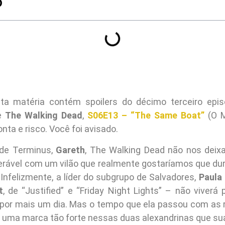
O
a matéria contém spoilers do décimo terceiro epi
e
The Walking Dead
,
S06E13 – “The Same Boat”
(O M
onta e risco. Você foi avisado.
 de Terminus,
Gareth
, The Walking Dead não nos deix
rável com um vilão que realmente gostaríamos que du
Infelizmente, a líder do subgrupo de Salvadores,
Paula
t
, de “Justified” e “Friday Night Lights” – não viverá 
por mais um dia. Mas o tempo que ela passou com as
 uma marca tão forte nessas duas alexandrinas que sua