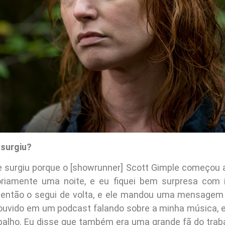
 surgiu?
e surgiu porque o [showrunner] Scott Gimple começou 
oriamente uma noite, e eu fiquei bem surpresa com 
 então o segui de volta, e ele mandou uma mensagem 
ouvido em um podcast falando sobre a minha música, e
balho. Eu disse que também era uma grande fã do trabal