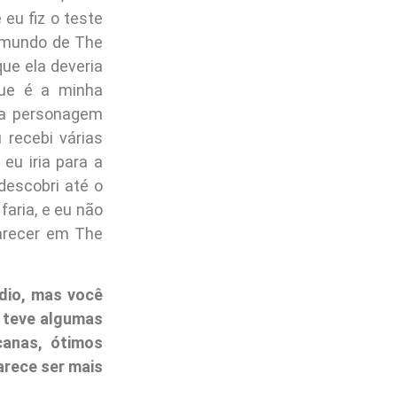
eu fiz o teste
o mundo de The
ue ela deveria
que é a minha
ha personagem
 recebi várias
u iria para a
descobri até o
aria, e eu não
parecer em The
dio, mas você
a teve algumas
canas, ótimos
arece ser mais