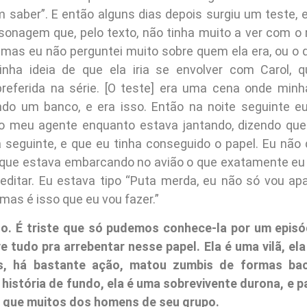
 saber”. E então alguns dias depois surgiu um teste, e 
sonagem que, pelo texto, não tinha muito a ver com 
 mas eu não perguntei muito sobre quem ela era, ou o q
tinha ideia de que ela iria se envolver com Carol, 
referida na série. [O teste] era uma cena onde min
do um banco, e era isso. Então na noite seguinte eu
 meu agente enquanto estava jantando, dizendo que e
a seguinte, e que eu tinha conseguido o papel. Eu não 
e estava embarcando no avião o que exatamente eu f
editar. Eu estava tipo “Puta merda, eu não só vou a
mas é isso que eu vou fazer.”
to. É triste que só pudemos conhece-la por um episó
e tudo pra arrebentar nesse papel. Ela é uma vilã, el
s, há bastante ação, matou zumbis de formas ba
istória de fundo, ela é uma sobrevivente durona, e p
o que muitos dos homens de seu grupo.