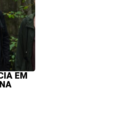
CIA EM
 NA