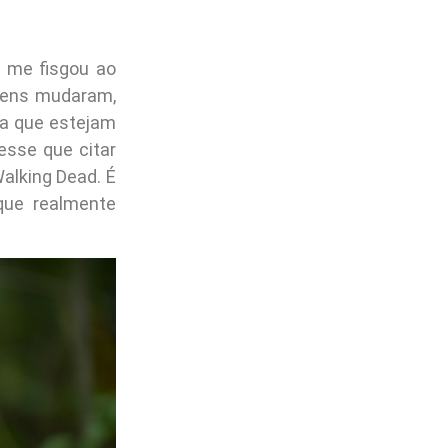
e me fisgou ao
gens mudaram,
a que estejam
esse que citar
alking Dead. É
que realmente