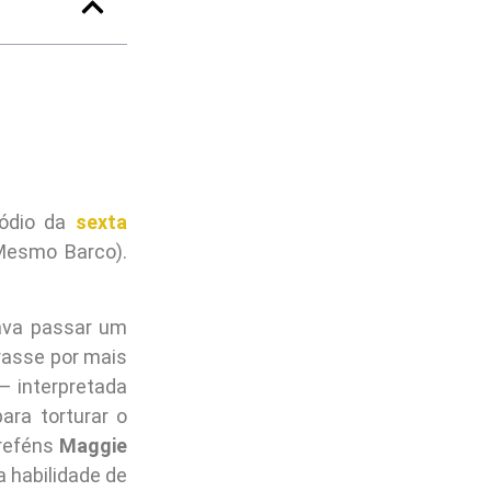
sódio da
sexta
esmo Barco).
ava passar um
rasse por mais
– interpretada
para torturar o
 reféns
Maggie
 habilidade de