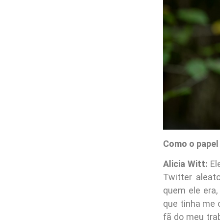
Como o papel
Alicia Witt:
El
Twitter aleat
quem ele era,
que tinha me 
fã do meu tra