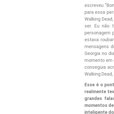
escreveu “Bom
para essa per
Walking Dead,
ser. Eu não 
personagem p
estava rouban
mensagens do
Georgia no di
momento em qu
conseguia acr
Walking Dead, 
Esse é o pon
realmente tev
grandes fala
momentos de h
inteligente d