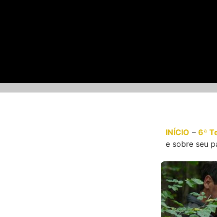
INÍCIO
–
6ª T
e sobre seu pa