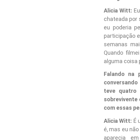
Alicia Witt:
Eu
chateada por 
eu poderia p
participação 
semanas mais 
Quando filme
alguma coisa p
Falando na 
conversando 
teve quatro 
sobrevivente 
com essas p
Alicia Witt:
É 
é, mas eu não
aparecia em