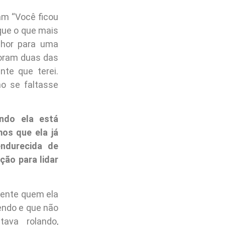
am “Você ficou
que o que mais
lhor para uma
Foram duas das
nte que terei.
o se faltasse
ndo ela está
os que ela já
endurecida de
ção para lidar
mente quem ela
endo e que não
ava rolando,