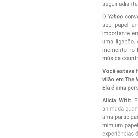
seguir adiant
O
Yahoo
conve
seu papel em
importante em
uma ligação,
momento no fi
música country
Você estava f
vilão em The 
Ela é uma per
Alicia Witt:
El
animada quando
uma participa
mim um papel 
experiências d