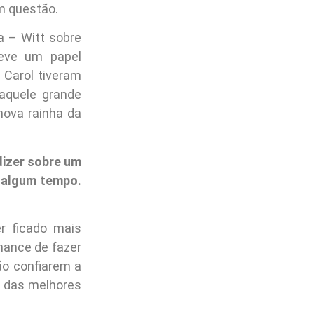
em questão.
a – Witt sobre
teve um papel
 Carol tiveram
 aquele grande
nova rainha da
dizer sobre um
s algum tempo.
r ficado mais
chance de fazer
ão confiarem a
a das melhores