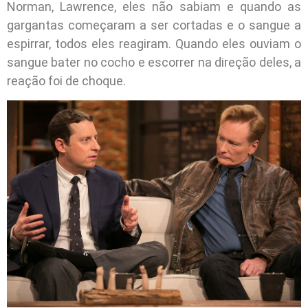
Norman, Lawrence, eles não sabiam e quando as
gargantas começaram a ser cortadas e o sangue a
espirrar, todos eles reagiram. Quando eles ouviam o
sangue bater no cocho e escorrer na direção deles, a
reação foi de choque.