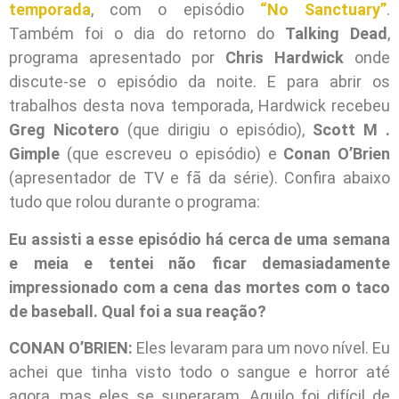
temporada
, com o episódio
“No Sanctuary”
.
Também foi o dia do retorno do
Talking Dead
,
programa apresentado por
Chris Hardwick
onde
discute-se o episódio da noite. E para abrir os
trabalhos desta nova temporada, Hardwick recebeu
Greg Nicotero
(que dirigiu o episódio),
Scott M .
Gimple
(que escreveu o episódio) e
Conan O’Brien
(apresentador de TV e fã da série). Confira abaixo
tudo que rolou durante o programa:
Eu assisti a esse episódio há cerca de uma semana
e meia e tentei não ficar demasiadamente
impressionado com a cena das mortes com o taco
de baseball. Qual foi a sua reação?
CONAN O’BRIEN:
Eles levaram para um novo nível. Eu
achei que tinha visto todo o sangue e horror até
agora, mas eles se superaram. Aquilo foi difícil de