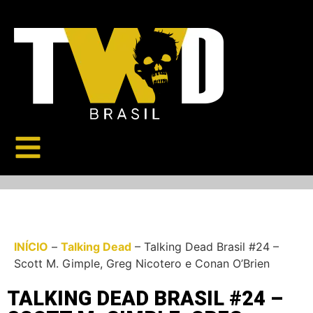
INÍCIO
–
Talking Dead
–
Talking Dead Brasil #24 –
Scott M. Gimple, Greg Nicotero e Conan O’Brien
TALKING DEAD BRASIL #24 –