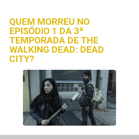
QUEM MORREU NO
EPISÓDIO 1 DA 3ª
TEMPORADA DE THE
WALKING DEAD: DEAD
CITY?