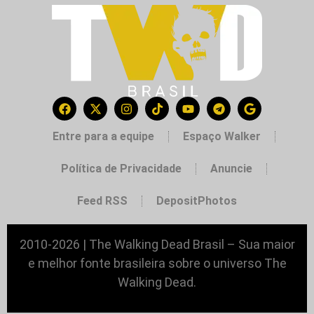
Entre para a equipe
Espaço Walker
Política de Privacidade
Anuncie
Feed RSS
DepositPhotos
2010-2026 | The Walking Dead Brasil – Sua maior
e melhor fonte brasileira sobre o universo The
Walking Dead.