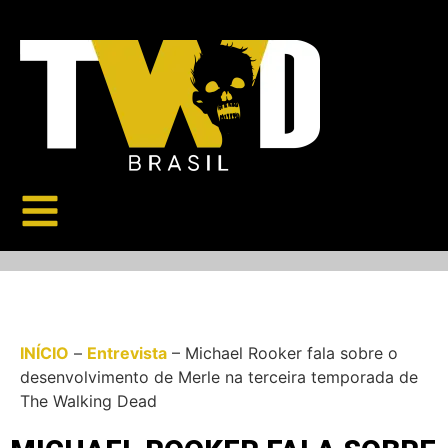
INÍCIO
–
Entrevista
–
Michael Rooker fala sobre o
desenvolvimento de Merle na terceira temporada de
The Walking Dead