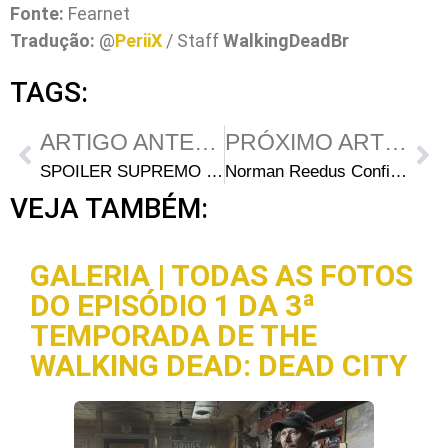
Fonte:
Fearnet
Tradução:
@
PeriiX
/ Staff
WalkingDeadBr
TAGS:
ARTIGO ANTERIOR
PRÓXIMO ARTIGO
SPOILER SUPREMO – O Destino de Sophia?
Norman Reedus Confirmado no Filme “Sunlight Jr.”
VEJA TAMBÉM:
GALERIA | TODAS AS FOTOS
DO EPISÓDIO 1 DA 3ª
TEMPORADA DE THE
WALKING DEAD: DEAD CITY